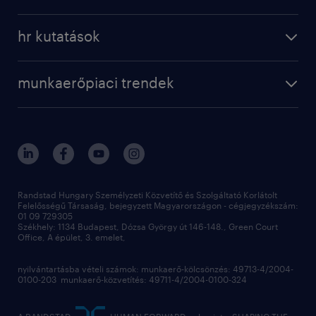
munkaerő közvetítés
bérkalkulátor
a randstadról
szolgáltatásaink
karrier tippek
hr kutatások
randstad magyarország
munkaerőpiaci trendek
állás profilok
workmonitor
irodáink
operational
kapcsolat
munkaerőpiaci trendek
employer brand research
fenntarthatóság
professional
blog
hr trends survey
sajtóközlemények
digital
hr kutatások
kapcsolat
kiválasztás
megtartás
Randstad Hungary Személyzeti Közvetítő és Szolgáltató Korlátolt
Felelősségű Társaság, bejegyzett Magyarországon - cégjegyzékszám:
munkahelyi teljesítmény
01 09 729305
Székhely: 1134 Budapest, Dózsa György út 146-148., Green Court
Office, A épület, 3. emelet,
toborzás
munkaerőpiac
nyilvántartásba vételi számok: munkaerő-kölcsönzés: 49713-4/2004-
0100-203 munkaerő-közvetítés: 49711-4/2004-0100-324
employer branding
hírlevél