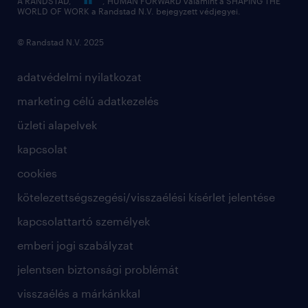
A RANDSTAD,
, HUMAN FORWARD valamint a SHAPING THE
WORLD OF WORK a Randstad N.V. bejegyzett védjegyei.
© Randstad N.V. 2025
adatvédelmi nyilatkozat
marketing célú adatkezelés
üzleti alapelvek
kapcsolat
cookies
kötelezettségszegési/visszaélési kísérlet jelentése
kapcsolattartó személyek
emberi jogi szabályzat
jelentsen biztonsági problémát
visszaélés a márkánkkal