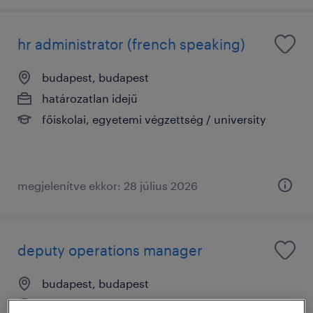
hr administrator (french speaking)
budapest, budapest
határozatlan idejű
főiskolai, egyetemi végzettség / university
megjelenítve ekkor: 28 július 2026
deputy operations manager
budapest, budapest
határozatlan idejű