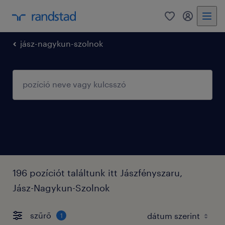
0
fiókom
jász-nagykun-szolnok
196 pozíciót találtunk itt Jászfényszaru,
Jász-Nagykun-Szolnok
szűrő
1