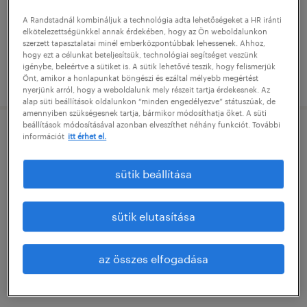
főiskolai, egyetemi végzettség / university
A Randstadnál kombináljuk a technológia adta lehetőségeket a HR iránti
elkötelezettségünkkel annak érdekében, hogy az Ön weboldalunkon
szerzett tapasztalatai minél emberközpontúbbak lehessenek. Ahhoz,
hogy ezt a célunkat beteljesítsük, technológiai segítséget veszünk
igénybe, beleértve a sütiket is. A sütik lehetővé teszik, hogy felismerjük
megjelenítve ekkor: 28 július 2026
Önt, amikor a honlapunkat böngészi és ezáltal mélyebb megértést
nyerjünk arról, hogy a weboldalunk mely részeit tartja érdekesnek. Az
alap süti beállítások oldalunkon “minden engedélyezve” státuszúak, de
amennyiben szükségesnek tartja, bármikor módosíthatja őket. A süti
beállítások módosításával azonban elveszíthet néhány funkciót. További
információt
itt érhet el.
gyártástámogató mérnök
budapest, budapest
sütik beállítása
határozatlan idejű
főiskolai, egyetemi végzettség / university
sütik elutasítása
az összes elfogadása
megjelenítve ekkor: 27 július 2026