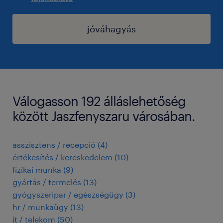
jóváhagyás
Válogasson 192 álláslehetőség
között Jaszfenyszaru városában.
asszisztens / recepció
(
4
)
értékesítés / kereskedelem
(
10
)
fizikai munka
(
9
)
gyártás / termelés
(
13
)
gyógyszeripar / egészségügy
(
3
)
hr / munkaügy
(
13
)
it / telekom
(
50
)