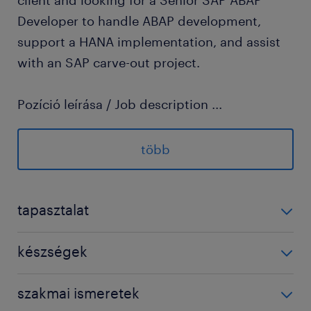
client and looking for a Senior SAP ABAP
Developer to handle ABAP development,
support a HANA implementation, and assist
with an SAP carve-out project.
Pozíció leírása / Job description
...
Collaborate with project stakeholders to
ensure business applications are
több
developed in alignment with
architectural standards, methodologies,
tapasztalat
and best practices
Contribute programming expertise within
3-5 év / 3-5 years
készségek
project teams across the analysis, design,
and development of SAP reports,
SAP ABAP development
szakmai ismeretek
interfaces, conversions, forms, and user