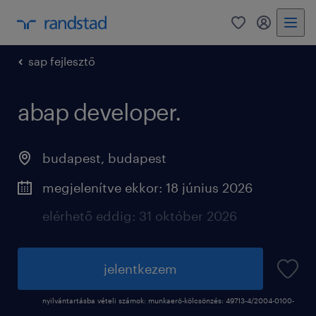
0
fiókom
sap fejlesztő
abap developer.
budapest
,
budapest
megjelenítve ekkor: 18 június 2026
elérhető eddig: 31 október 2026
jelentkezem
nyilvántartásba vételi számok: munkaerő-kölcsönzés: 49713-4/2004-0100-