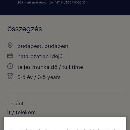
203 munkaerő-közvetítés: 49711-4/2004-0100-324
összegzés
budapest, budapest
határozatlan idejű
teljes munkaidő / full time
3-5 év / 3-5 years
terület
it / telekom
szakterület