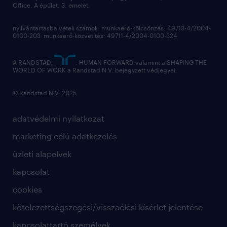
Office, A épület, 3. emelet,
toborzás
munkaerőpiac
nyilvántartásba vételi számok: munkaerő-kölcsönzés: 49713-4/2004-
0100-203 munkaerő-közvetítés: 49711-4/2004-0100-324
employer branding
hírlevél
A RANDSTAD,
, HUMAN FORWARD valamint a SHAPING THE
WORLD OF WORK a Randstad N.V. bejegyzett védjegyei.
© Randstad N.V. 2025
adatvédelmi nyilatkozat
marketing célú adatkezelés
üzleti alapelvek
kapcsolat
cookies
kötelezettségszegési/visszaélési kísérlet jelentése
kapcsolattartó személyek