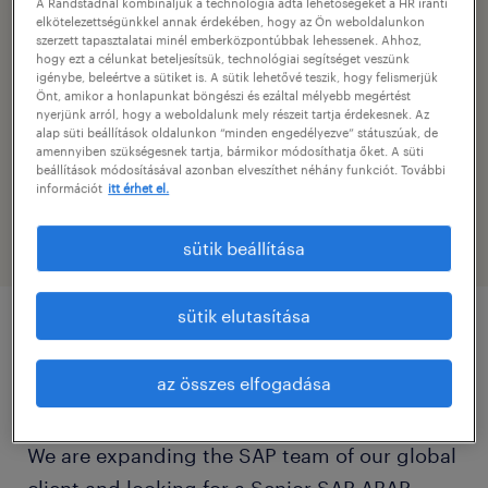
A Randstadnál kombináljuk a technológia adta lehetőségeket a HR iránti
sap fejlesztő
elkötelezettségünkkel annak érdekében, hogy az Ön weboldalunkon
szerzett tapasztalatai minél emberközpontúbbak lehessenek. Ahhoz,
hogy ezt a célunkat beteljesítsük, technológiai segítséget veszünk
kapcsolat
igénybe, beleértve a sütiket is. A sütik lehetővé teszik, hogy felismerjük
Önt, amikor a honlapunkat böngészi és ezáltal mélyebb megértést
ildiko.mezo
nyerjünk arról, hogy a weboldalunk mely részeit tartja érdekesnek. Az
alap süti beállítások oldalunkon “minden engedélyezve” státuszúak, de
amennyiben szükségesnek tartja, bármikor módosíthatja őket. A süti
e-mail elérhetőség
beállítások módosításával azonban elveszíthet néhány funkciót. További
információt
itt érhet el.
meszaros@randstad.hu
sütik beállítása
sütik elutasítása
pozíció részletei
az összes elfogadása
Cégleírás / Organisation/Department
We are expanding the SAP team of our global