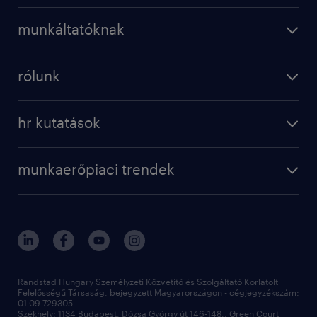
operational
karrier a randstadnál
munkáltatóknak
professional
munkaerő kölcsönzés
digital
rólunk
munkaerő közvetítés
bérkalkulátor
a randstadról
szolgáltatásaink
karrier tippek
hr kutatások
randstad magyarország
munkaerőpiaci trendek
állás profilok
workmonitor
irodáink
operational
kapcsolat
munkaerőpiaci trendek
employer brand research
fenntarthatóság
professional
blog
hr trends survey
sajtóközlemények
digital
hr kutatások
kapcsolat
kiválasztás
megtartás
Randstad Hungary Személyzeti Közvetítő és Szolgáltató Korlátolt
Felelősségű Társaság, bejegyzett Magyarországon - cégjegyzékszám:
munkahelyi teljesítmény
01 09 729305
Székhely: 1134 Budapest, Dózsa György út 146-148., Green Court