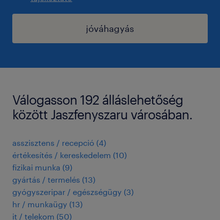
jóváhagyás
Válogasson 192 álláslehetőség
között Jaszfenyszaru városában.
asszisztens / recepció
(
4
)
értékesítés / kereskedelem
(
10
)
fizikai munka
(
9
)
gyártás / termelés
(
13
)
gyógyszeripar / egészségügy
(
3
)
hr / munkaügy
(
13
)
it / telekom
(
50
)