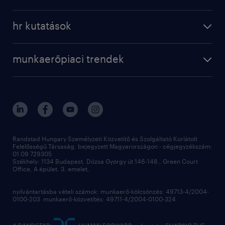
munkaerő közvetítés
bérkalkulátor
a randstadról
szolgáltatásaink
karrier tippek
hr kutatások
randstad magyarország
munkaerőpiaci trendek
állás profilok
workmonitor
irodáink
operational
kapcsolat
munkaerőpiaci trendek
employer brand research
fenntarthatóság
professional
blog
hr trends survey
sajtóközlemények
digital
hr kutatások
kapcsolat
kiválasztás
megtartás
Randstad Hungary Személyzeti Közvetítő és Szolgáltató Korlátolt
Felelősségű Társaság, bejegyzett Magyarországon - cégjegyzékszám:
munkahelyi teljesítmény
01 09 729305
Székhely: 1134 Budapest, Dózsa György út 146-148., Green Court
Office, A épület, 3. emelet,
toborzás
munkaerőpiac
nyilvántartásba vételi számok: munkaerő-kölcsönzés: 49713-4/2004-
0100-203 munkaerő-közvetítés: 49711-4/2004-0100-324
employer branding
hírlevél