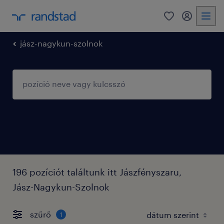
0
fiókom
jász-nagykun-szolnok
196 pozíciót találtunk itt Jászfényszaru,
Jász-Nagykun-Szolnok
szűrő
1