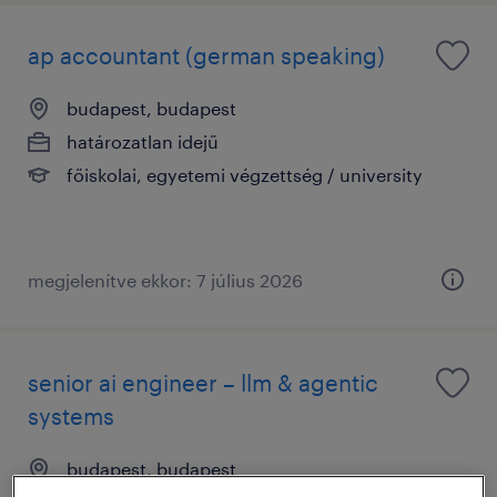
ap accountant (german speaking)
budapest, budapest
határozatlan idejű
főiskolai, egyetemi végzettség / university
megjelenítve ekkor: 7 július 2026
senior ai engineer – llm & agentic
systems
budapest, budapest