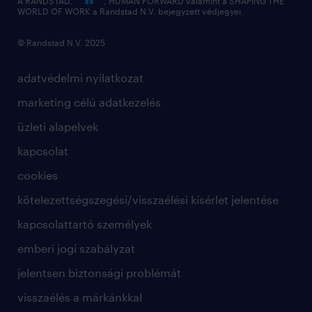
A RANDSTAD,
, HUMAN FORWARD valamint a SHAPING THE
WORLD OF WORK a Randstad N.V. bejegyzett védjegyei.
© Randstad N.V. 2025
adatvédelmi nyilatkozat
marketing célú adatkezelés
üzleti alapelvek
kapcsolat
cookies
kötelezettségszegési/visszaélési kísérlet jelentése
kapcsolattartó személyek
emberi jogi szabályzat
jelentsen biztonsági problémát
visszaélés a márkánkkal