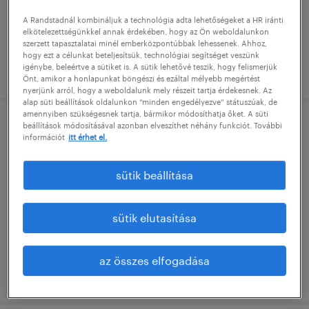
határozatlan idejű
A Randstadnál kombináljuk a technológia adta lehetőségeket a HR iránti
főiskolai, egyetemi végzettség / university
elkötelezettségünkkel annak érdekében, hogy az Ön weboldalunkon
szerzett tapasztalatai minél emberközpontúbbak lehessenek. Ahhoz,
hogy ezt a célunkat beteljesítsük, technológiai segítséget veszünk
megjelenítve ekkor: 7 július 2026
igénybe, beleértve a sütiket is. A sütik lehetővé teszik, hogy felismerjük
Önt, amikor a honlapunkat böngészi és ezáltal mélyebb megértést
nyerjünk arról, hogy a weboldalunk mely részeit tartja érdekesnek. Az
alap süti beállítások oldalunkon “minden engedélyezve” státuszúak, de
amennyiben szükségesnek tartja, bármikor módosíthatja őket. A süti
beállítások módosításával azonban elveszíthet néhány funkciót. További
german speaking gl accountant
információt
itt érhet el.
budapest, budapest
sütik beállítása
határozatlan idejű
főiskolai, egyetemi végzettség / university
sütik elutasítása
az összes elfogadása
megjelenítve ekkor: 7 július 2026