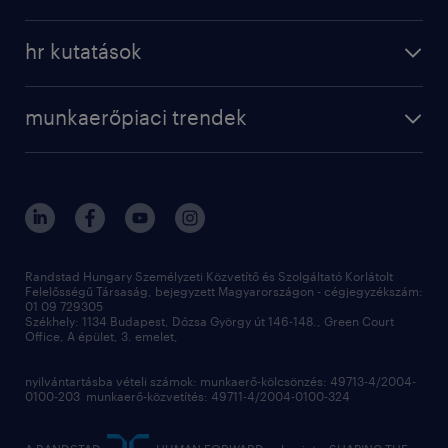
munkaerő közvetítés
bérkalkulátor
a randstadról
szolgáltatásaink
karrier tippek
hr kutatások
randstad magyarország
munkaerőpiaci trendek
állás profilok
workmonitor
irodáink
operational
kapcsolat
munkaerőpiaci trendek
employer brand research
fenntarthatóság
professional
blog
hr trends survey
sajtóközlemények
digital
hr kutatások
kapcsolat
kiválasztás
megtartás
Randstad Hungary Személyzeti Közvetítő és Szolgáltató Korlátolt
Felelősségű Társaság, bejegyzett Magyarországon - cégjegyzékszám:
munkahelyi teljesítmény
01 09 729305
Székhely: 1134 Budapest, Dózsa György út 146-148., Green Court
Office, A épület, 3. emelet,
toborzás
munkaerőpiac
nyilvántartásba vételi számok: munkaerő-kölcsönzés: 49713-4/2004-
0100-203 munkaerő-közvetítés: 49711-4/2004-0100-324
employer branding
hírlevél