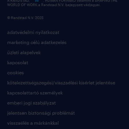
A RANDSTAD,
, HUMAN FORWARD valamint a SHAPING THE
WORLD OF WORK a Randstad N.V. bejegyzett védjegyei.
© Randstad N.V. 2025
adatvédelmi nyilatkozat
marketing célú adatkezelés
üzleti alapelvek
kapcsolat
cookies
kötelezettségszegési/visszaélési kísérlet jelentése
kapcsolattartó személyek
emberi jogi szabályzat
jelentsen biztonsági problémát
visszaélés a márkánkkal