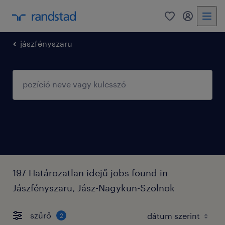
0
fiókom
jászfényszaru
197 Határozatlan idejű jobs found in
Jászfényszaru, Jász-Nagykun-Szolnok
szűrő
2