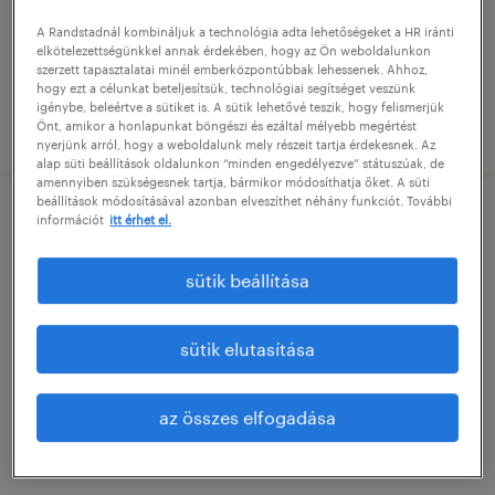
főiskolai, egyetemi végzettség / university
A Randstadnál kombináljuk a technológia adta lehetőségeket a HR iránti
elkötelezettségünkkel annak érdekében, hogy az Ön weboldalunkon
szerzett tapasztalatai minél emberközpontúbbak lehessenek. Ahhoz,
hogy ezt a célunkat beteljesítsük, technológiai segítséget veszünk
igénybe, beleértve a sütiket is. A sütik lehetővé teszik, hogy felismerjük
megjelenítve ekkor: 28 július 2026
Önt, amikor a honlapunkat böngészi és ezáltal mélyebb megértést
nyerjünk arról, hogy a weboldalunk mely részeit tartja érdekesnek. Az
alap süti beállítások oldalunkon “minden engedélyezve” státuszúak, de
amennyiben szükségesnek tartja, bármikor módosíthatja őket. A süti
beállítások módosításával azonban elveszíthet néhány funkciót. További
információt
itt érhet el.
gyártástámogató mérnök
budapest, budapest
sütik beállítása
határozatlan idejű
főiskolai, egyetemi végzettség / university
sütik elutasítása
az összes elfogadása
megjelenítve ekkor: 27 július 2026