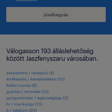
jóváhagyás
Válogasson 193 álláslehetőség
között Jaszfenyszaru városában.
asszisztens / recepció
(
4
)
értékesítés / kereskedelem
(
10
)
fizikai munka
(
9
)
gyártás / termelés
(
13
)
gyógyszeripar / egészségügy
(
3
)
hr / munkaügy
(
13
)
it / telekom
(
50
)