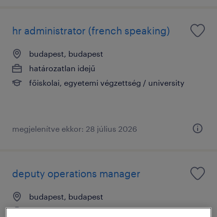
hr administrator (french speaking)
budapest, budapest
határozatlan idejű
főiskolai, egyetemi végzettség / university
megjelenítve ekkor: 28 július 2026
deputy operations manager
budapest, budapest
határozatlan idejű