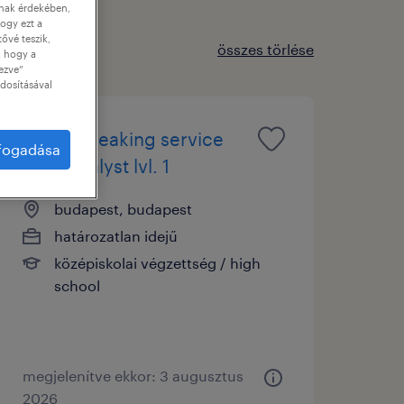
nnak érdekében,
ogy ezt a
tővé teszik,
összes törlése
, hogy a
ezve”
dosításával
dutch speaking service
lfogadása
desk analyst lvl. 1
budapest, budapest
határozatlan idejű
középiskolai végzettség / high
school
megjelenítve ekkor: 3 augusztus
2026