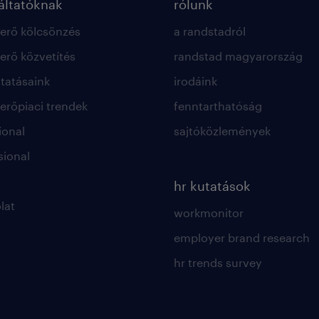
ltatóknak
rólunk
rő kölcsönzés
a randstadról
rő közvetítés
randstad magyarország
ltatásaink
irodáink
rőpiaci trendek
fenntarthatóság
ional
sajtóközlemények
sional
hr kutatások
lat
workmonitor
employer brand research
hr trends survey