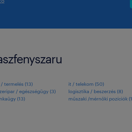
tó
Jaszfenyszaru
 / termelés
(
13
)
it / telekom
(
50
)
eripar / egészségügy
(
3
)
logisztika / beszerzés
(
8
)
unkaügy
(
13
)
műszaki /mérnöki pozíciók
(