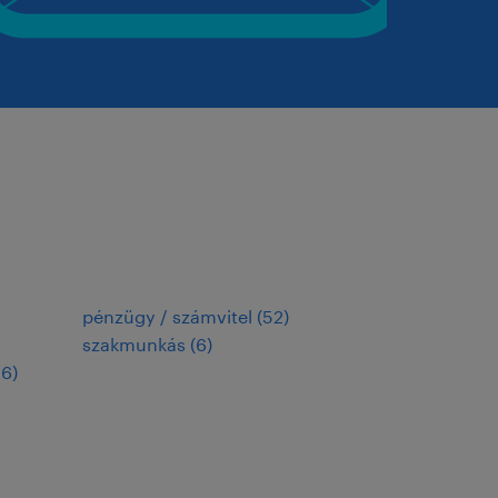
pénzügy / számvitel
(
52
)
szakmunkás
(
6
)
16
)