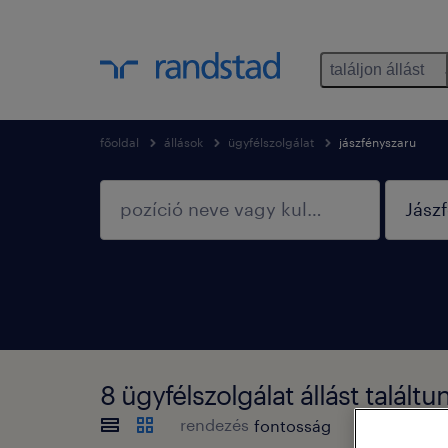
találjon állást
főoldal
állások
ügyfélszolgálat
jászfényszaru
8 ügyfélszolgálat állást talá
rendezés