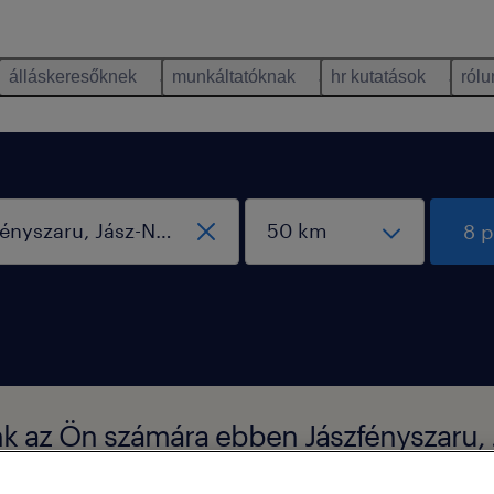
álláskeresőknek
munkáltatóknak
hr kutatások
rólu
8 p
ltunk az Ön számára ebben Jászfényszaru