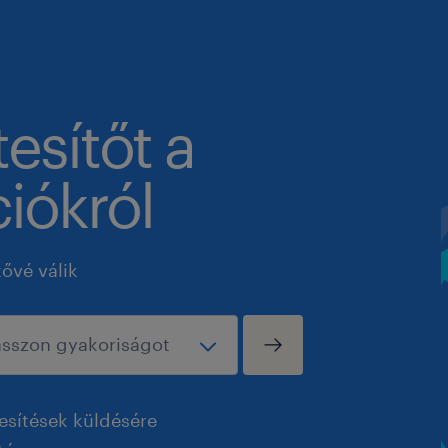
tesítőt a
iókról
tővé válik
esítések küldésére