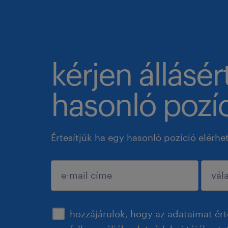
kérjen állásér
hasonló pozíc
Értesítjük ha egy hasonló pozíció elérhe
jóváhagyás
hozzájárulok, hogy az adataimat ért