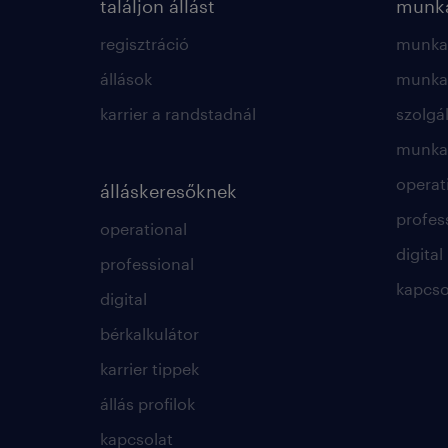
találjon állást
munká
regisztráció
munkae
állások
munkae
karrier a randstadnál
szolgá
munkae
operat
álláskeresőknek
profes
operational
digital
professional
kapcso
digital
bérkalkulátor
karrier tippek
állás profilok
kapcsolat