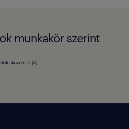
sok munkakör szerint
deléskezeléső
(
3
)