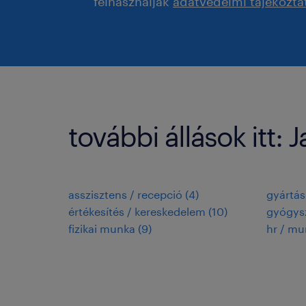
felhasználják
adatvédelmi tájékozta
további állások itt: 
asszisztens / recepció
(
4
)
gyártás
értékesítés / kereskedelem
(
10
)
gyógysz
fizikai munka
(
9
)
hr / m