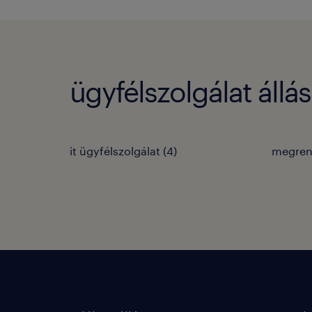
ügyfélszolgálat állá
it ügyfélszolgálat
(
4
)
megren