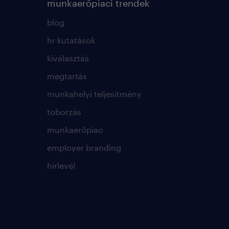
munkaerőpiaci trendek
blog
hr kutatások
kiválasztás
megtartás
munkahelyi teljesítmény
toborzás
munkaerőpiac
employer branding
hírlevél