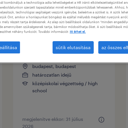
ál kombináljuk a technológia adta lehetőségeket a HR iránti elkötelezettségünkkel a
weboldalunkon szerzett tapasztalatai minél emberközpontúbbak lehessenek. Ahhoz, h
eljesítsük, technológiai segítséget veszünk igénybe, beleértve a sütiket is. A sütik lehe
típusok
erjük Önt, amikor a honlapunkat böngészi és ezáltal mélyebb megértést nyerjünk arról
mely részeit tartja érdekesnek. Az alap süti beállítások oldalunkon “minden engedély
de amennyiben szükségesnek tartja, bármikor módosíthatja őket. A süti beállítások mó
eszíthet néhány funkciót. További információt
itt érhet el.
italian speaking it service
eállítása
sütik elutasítása
az összes e
desk analyst (level 1)
budapest, budapest
határozatlan idejű
középiskolai végzettség / high
school
megjelenítve ekkor: 31 július
2026