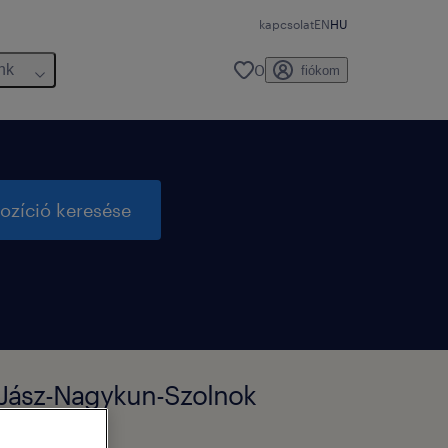
kapcsolat
EN
HU
0
nk
fiókom
ozíció keresése
, Jász-Nagykun-Szolnok