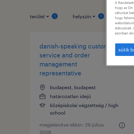
A Randstadn
hogy az Ön 
célunkat bet
terület
helyszín
állás 
1
1
hogy felism
weboldalunk 
státuszúak, 
azonban elv
danish-speaking customer
sütik b
service and order
management
representative
budapest, budapest
határozatlan idejű
középiskolai végzettség / high
school
megjelenítve ekkor: 29 július
2026