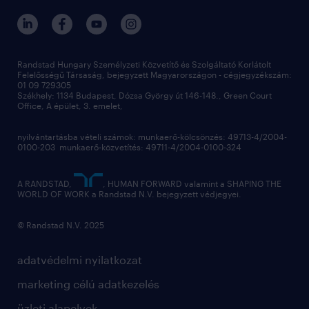
Randstad Hungary Személyzeti Közvetítő és Szolgáltató Korlátolt
Felelősségű Társaság, bejegyzett Magyarországon - cégjegyzékszám:
01 09 729305
Székhely: 1134 Budapest, Dózsa György út 146-148., Green Court
Office, A épület, 3. emelet,
nyilvántartásba vételi számok: munkaerő-kölcsönzés: 49713-4/2004-
0100-203 munkaerő-közvetítés: 49711-4/2004-0100-324
A RANDSTAD,
, HUMAN FORWARD valamint a SHAPING THE
WORLD OF WORK a Randstad N.V. bejegyzett védjegyei.
© Randstad N.V. 2025
adatvédelmi nyilatkozat
marketing célú adatkezelés
üzleti alapelvek