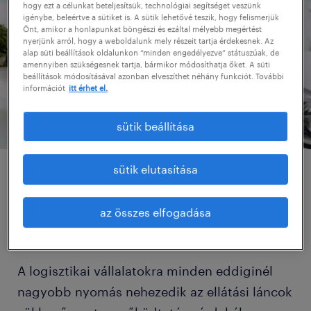
hogy ezt a célunkat beteljesítsük, technológiai segítséget veszünk
igénybe, beleértve a sütiket is. A sütik lehetővé teszik, hogy felismerjük
Önt, amikor a honlapunkat böngészi és ezáltal mélyebb megértést
nyerjünk arról, hogy a weboldalunk mely részeit tartja érdekesnek. Az
alap süti beállítások oldalunkon “minden engedélyezve” státuszúak, de
amennyiben szükségesnek tartja, bármikor módosíthatja őket. A süti
beállítások módosításával azonban elveszíthet néhány funkciót. További
információt
itt érhet el.
sütik beállítása
sütik elutasítása
vonzó munkahely a
logisztikában dolgozók
az összes elfogadása
számára.
A logisztikai vállalatokra minden eddiginél
nagyobb nyomás nehezedik az ellátási láncok