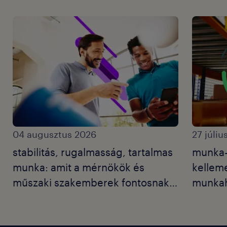
04 augusztus 2026
27 júliu
stabilitás, rugalmasság, tartalmas
munka-
munka: amit a mérnökök és
kelleme
műszaki szakemberek fontosnak
munkahe
tartanak 2026-ban.
szekto
ban?