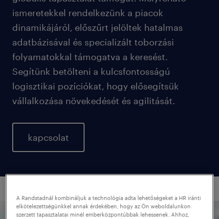
ismeretekkel rendelkezünk a piacok
dinamikájáról, előszűrt jelöltek hatalmas
adatbázisával és specializált toborzási
folyamatokkal támogatva a keresést.
Segítünk betölteni a kulcsfontosságú
logisztikai pozíciókat, hogy elősegítsük
vállalkozása növekedését és agilitását.
kapcsolat
A Randstadnál kombináljuk a technológia adta lehetőségeket a HR iránti
elkötelezettségünkkel annak érdekében, hogy az Ön weboldalunkon
szerzett tapasztalatai minél emberközpontúbbak lehessenek. Ahhoz,