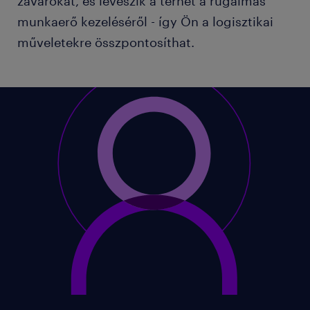
zavarokat, és leveszik a terhet a rugalmas
munkaerő kezeléséről - így Ön a logisztikai
műveletekre összpontosíthat.