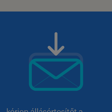
kérjen állásértesítőt a