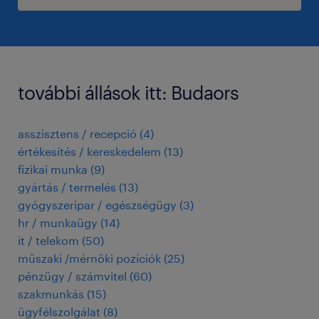
további állások itt: Budaors
asszisztens / recepció
(
4
)
értékesítés / kereskedelem
(
13
)
fizikai munka
(
9
)
gyártás / termelés
(
13
)
gyógyszeripar / egészségügy
(
3
)
hr / munkaügy
(
14
)
it / telekom
(
50
)
műszaki /mérnöki pozíciók
(
25
)
pénzügy / számvitel
(
60
)
szakmunkás
(
15
)
ügyfélszolgálat
(
8
)