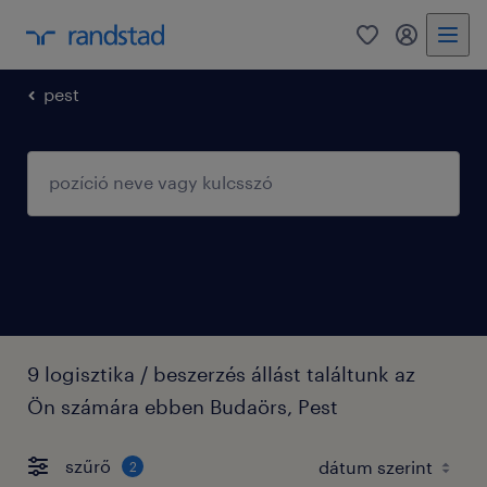
0
fiókom
pest
9 logisztika / beszerzés állást találtunk az
Ön számára ebben Budaörs, Pest
szűrő
2