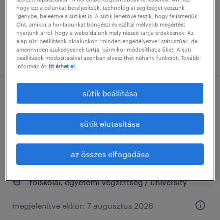
főiskolai, egyetemi végzettség / university
hogy ezt a célunkat beteljesítsük, technológiai segítséget veszünk
igénybe, beleértve a sütiket is. A sütik lehetővé teszik, hogy felismerjük
Önt, amikor a honlapunkat böngészi és ezáltal mélyebb megértést
nyerjünk arról, hogy a weboldalunk mely részeit tartja érdekesnek. Az
alap süti beállítások oldalunkon “minden engedélyezve” státuszúak, de
amennyiben szükségesnek tartja, bármikor módosíthatja őket. A süti
megjelenítve ekkor: 4 augusztus 2026
beállítások módosításával azonban elveszíthet néhány funkciót. További
információt
itt érhet el.
sütik beállítása
business process lead emea (material
planning & sap s4/hana
sütik elutasítása
implementation)
budapest, budapest
az összes elfogadása
határozatlan idejű
főiskolai, egyetemi végzettség / university
megjelenítve ekkor: 7 augusztus 2026