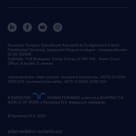
employer brand research
fenntarthatóság
professional
blog
hr trends survey
sajtóközlemények
digital
hr kutatások
kapcsolat
kiválasztás
megtartás
Randstad Hungary Személyzeti Közvetítő és Szolgáltató Korlátolt
Felelősségű Társaság, bejegyzett Magyarországon - cégjegyzékszám:
munkahelyi teljesítmény
01 09 729305
Székhely: 1134 Budapest, Dózsa György út 146-148., Green Court
Office, A épület, 3. emelet,
toborzás
munkaerőpiac
nyilvántartásba vételi számok: munkaerő-kölcsönzés: 49713-4/2004-
0100-203 munkaerő-közvetítés: 49711-4/2004-0100-324
employer branding
hírlevél
A RANDSTAD,
, HUMAN FORWARD valamint a SHAPING THE
WORLD OF WORK a Randstad N.V. bejegyzett védjegyei.
© Randstad N.V. 2025
adatvédelmi nyilatkozat