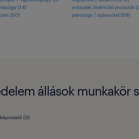
unkaügy
(
14
)
műszaki /mérnöki pozíciók
(
ekom
(
50
)
pénzügy / számvitel
(
59
)
kedelem állások munkakör s
 képviselő
(
3
)