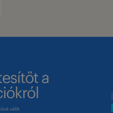
tesítőt a
iókról
tővé válik