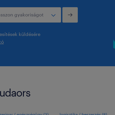
esítések küldésére
tó
 Budaors
eripar / egészségügy
(
3
)
logisztika / beszerzés
(
8
)