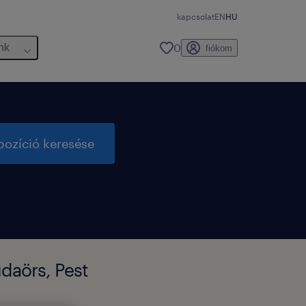
kapcsolat
EN
HU
0
nk
fiókom
pozíció keresése
udaörs, Pest