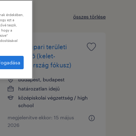
nnak érdekében,
összes törlése
ogy ezt a
tővé teszik,
, hogy a
ezve”
dosításával
szépségipari területi
képviselő (kelet-
lfogadása
magyarország fókusz)
budapest, budapest
határozatlan idejű
középiskolai végzettség / high
school
megjelenítve ekkor: 15 május
2026