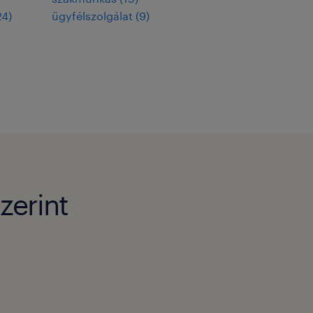
24
)
ügyfélszolgálat
(
9
)
zerint