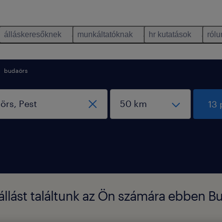
álláskeresőknek
munkáltatóknak
hr kutatások
rólu
budaörs
13 
állást találtunk az Ön számára ebben B