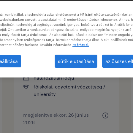
ál kombináljuk a technológia adta lehetőségeket a HR iránti elkötelezettségünkkel a
típusok
weboldalunkon szerzett tapasztalatai minél emberközpontúbbak lehessenek. Ahhoz, h
eljesítsük, technológiai segítséget veszünk igénybe, beleértve a sütiket is. A sütik lehe
erjük Önt, amikor a honlapunkat böngészi és ezáltal mélyebb megértést nyerjünk arról
mely részeit tartja érdekesnek. Az alap süti beállítások oldalunkon “minden engedély
de amennyiben szükségesnek tartja, bármikor módosíthatja őket. A süti beállítások mó
technical after sales
eszíthet néhány funkciót. További információt
itt érhet el.
manager
eállítása
sütik elutasítása
az összes e
biatorbágy, pest
határozatlan idejű
főiskolai, egyetemi végzettség /
university
megjelenítve ekkor: 26 június
2026