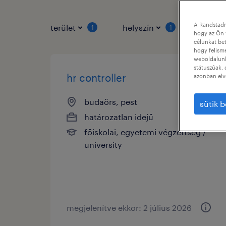
A Randstadn
terület
helyszín
állás 
1
1
hogy az Ön 
célunkat bet
hogy felism
weboldalunk 
státuszúak, 
hr controller
azonban elv
budaörs, pest
sütik b
határozatlan idejű
főiskolai, egyetemi végzettség /
university
megjelenítve ekkor: 2 július 2026