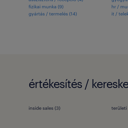
fizikai munka
(
9
)
hr / m
gyártás / termelés
(
14
)
it / tel
értékesítés / keres
inside sales
(
3
)
területi