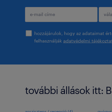
jóváhagyás
hozzájárulok, hogy az adataimat ért
felhasználják
adatvédelmi tájékozta
további állások itt:
asszisztens / recepció
(
4
)
gyógysz