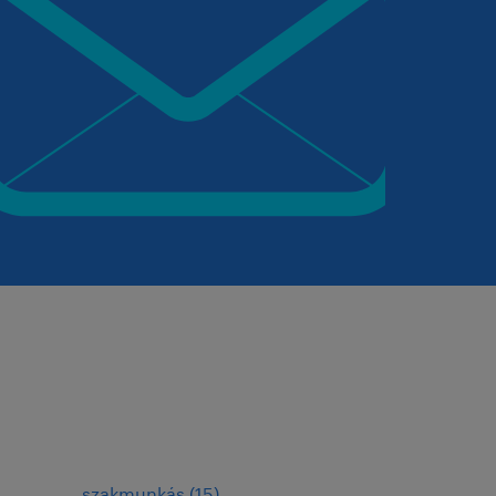
szakmunkás
(
15
)