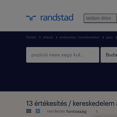
találjon állást
főoldal
állások
értékesítés / kereskedelem
pest
13 értékesítés / kereskedelem 
rendezés