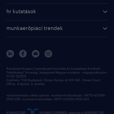
a randstadról
szolgáltatásaink
karrier tippek
hr kutatások
randstad magyarország
munkaerőpiaci trendek
állás profilok
workmonitor
irodáink
operational
kapcsolat
munkaerőpiaci trendek
employer brand research
fenntarthatóság
professional
blog
hr trends survey
sajtóközlemények
digital
hr kutatások
kapcsolat
kiválasztás
megtartás
Randstad Hungary Személyzeti Közvetítő és Szolgáltató Korlátolt
Felelősségű Társaság, bejegyzett Magyarországon - cégjegyzékszám:
munkahelyi teljesítmény
01 09 729305
Székhely: 1134 Budapest, Dózsa György út 146-148., Green Court
Office, A épület, 3. emelet,
toborzás
munkaerőpiac
nyilvántartásba vételi számok: munkaerő-kölcsönzés: 49713-4/2004-
0100-203 munkaerő-közvetítés: 49711-4/2004-0100-324
employer branding
hírlevél
A RANDSTAD,
, HUMAN FORWARD valamint a SHAPING THE