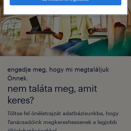
engedje meg, hogy mi megtaláljuk
Önnek.
nem taláta meg, amit
keres?
Töltse fel önéletrajzát adatbázisunkba, hogy
Tanácsadóink megkereshessenek a legjobb
álláslehetőségekkel.