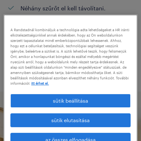
Néhány szűrőt el kell távolítani.
Konkrét helyszínen keresett pozíciókat?
Próbálja meg kibővíteni a keresés
A Randstadnál kombináljuk a technológia adta lehetőségeket a HR iránti
elkötelezettségünkkel annak érdekében, hogy az Ön weboldalunkon
helyszínét.
szerzett tapasztalatai minél emberközpontúbbak lehessenek. Ahhoz,
hogy ezt a célunkat beteljesítsük, technológiai segítséget veszünk
Adjon meg más pozíció nevet, vagy
igénybe, beleértve a sütiket is. A sütik lehetővé teszik, hogy felismerjük
Önt, amikor a honlapunkat böngészi és ezáltal mélyebb megértést
kulcsszót, és ellenőrizze, hogy helyesen
nyerjünk arról, hogy a weboldalunk mely részeit tartja érdekesnek. Az
alap süti beállítások oldalunkon “minden engedélyezve” státuszúak, de
írta-e le.
amennyiben szükségesnek tartja, bármikor módosíthatja őket. A süti
beállítások módosításával azonban elveszíthet néhány funkciót. További
információt
itt érhet el.
sütik beállítása
sütik elutasítása
az összes elfogadása