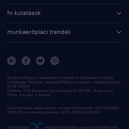
a randstadról
szolgáltatásaink
karrier tippek
hr kutatások
randstad magyarország
munkaerőpiaci trendek
állás profilok
workmonitor
irodáink
operational
kapcsolat
munkaerőpiaci trendek
employer brand research
fenntarthatóság
professional
blog
hr trends survey
sajtóközlemények
digital
hr kutatások
kapcsolat
kiválasztás
megtartás
Randstad Hungary Személyzeti Közvetítő és Szolgáltató Korlátolt
Felelősségű Társaság, bejegyzett Magyarországon - cégjegyzékszám:
munkahelyi teljesítmény
01 09 729305
Székhely: 1134 Budapest, Dózsa György út 146-148., Green Court
Office, A épület, 3. emelet,
toborzás
munkaerőpiac
nyilvántartásba vételi számok: munkaerő-kölcsönzés: 49713-4/2004-
0100-203 munkaerő-közvetítés: 49711-4/2004-0100-324
employer branding
hírlevél
A RANDSTAD,
, HUMAN FORWARD valamint a SHAPING THE