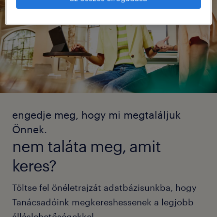
engedje meg, hogy mi megtaláljuk
Önnek.
nem taláta meg, amit
keres?
Töltse fel önéletrajzát adatbázisunkba, hogy
Tanácsadóink megkereshessenek a legjobb
álláslehetőségekkel.