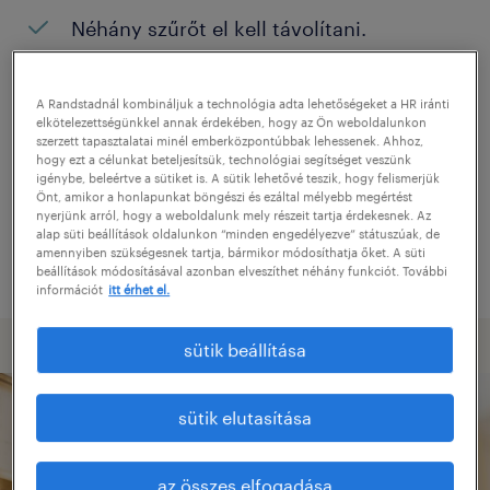
Néhány szűrőt el kell távolítani.
Konkrét helyszínen keresett pozíciókat?
Próbálja meg kibővíteni a keresés
A Randstadnál kombináljuk a technológia adta lehetőségeket a HR iránti
elkötelezettségünkkel annak érdekében, hogy az Ön weboldalunkon
helyszínét.
szerzett tapasztalatai minél emberközpontúbbak lehessenek. Ahhoz,
hogy ezt a célunkat beteljesítsük, technológiai segítséget veszünk
Adjon meg más pozíció nevet, vagy
igénybe, beleértve a sütiket is. A sütik lehetővé teszik, hogy felismerjük
Önt, amikor a honlapunkat böngészi és ezáltal mélyebb megértést
kulcsszót, és ellenőrizze, hogy helyesen
nyerjünk arról, hogy a weboldalunk mely részeit tartja érdekesnek. Az
alap süti beállítások oldalunkon “minden engedélyezve” státuszúak, de
írta-e le.
amennyiben szükségesnek tartja, bármikor módosíthatja őket. A süti
beállítások módosításával azonban elveszíthet néhány funkciót. További
információt
itt érhet el.
sütik beállítása
sütik elutasítása
az összes elfogadása