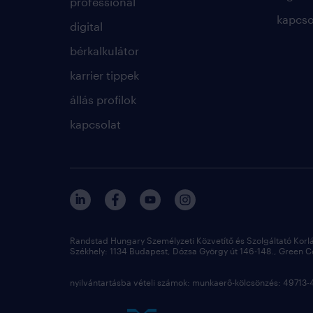
professional
kapcso
digital
bérkalkulátor
karrier tippek
állás profilok
kapcsolat
Randstad Hungary Személyzeti Közvetítő és Szolgáltató Korl
Székhely: 1134 Budapest, Dózsa György út 146-148., Green Cou
nyilvántartásba vételi számok: munkaerő-kölcsönzés: 4971