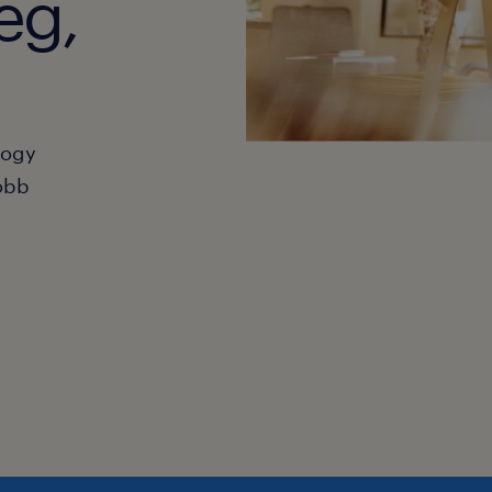
eg,
hogy
obb