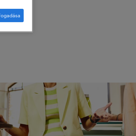
lfogadása
g