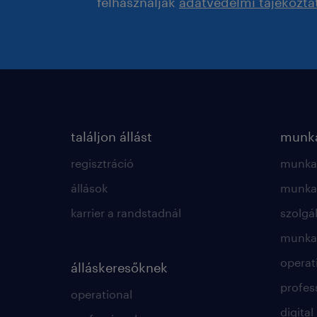
felhasználják
adatvédelmi tájékozta
találjon állást
munká
regisztráció
munkae
állások
munkae
karrier a randstadnál
szolgá
munkae
operat
álláskeresőknek
profes
operational
digital