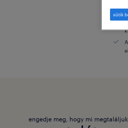
N
sütik b
K
k
A
e
engedje meg, hogy mi megtalálju