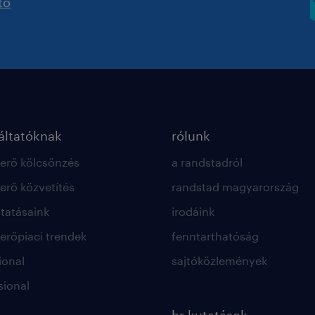
tó
ltatóknak
rólunk
rő kölcsönzés
a randstadról
rő közvetítés
randstad magyarország
ltatásaink
irodáink
rőpiaci trendek
fenntarthatóság
ional
sajtóközlemények
sional