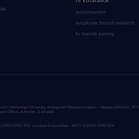
hr kutatások
lat
workmonitor
employer brand research
hr trends survey
átolt Felelősségű Társaság, bejegyzett Magyarországon - cégjegyzékszám: 01
rt Office, A épület, 3. emelet,
3-4/2004-0100-203 munkaerő-közvetítés: 49711-4/2004-0100-324