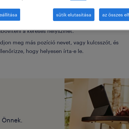
éhány szűrőt el kell távolítani.
eállítása
sütik elutasítása
az összes e
onkrét helyszínen keresett pozíciókat? Próbálja me
ibővíteni a keresés helyszínét.
djon meg más pozíció nevet, vagy kulcsszót, és
llenőrizze, hogy helyesen írta-e le.
k Önnek.