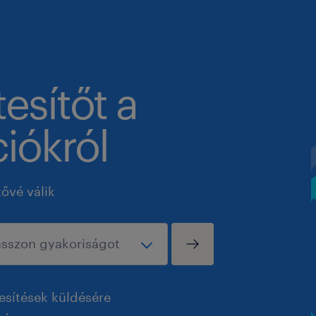
tesítőt a
iókról
tővé válik
esítések küldésére