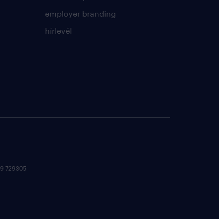
employer branding
hírlevél
 09 729305