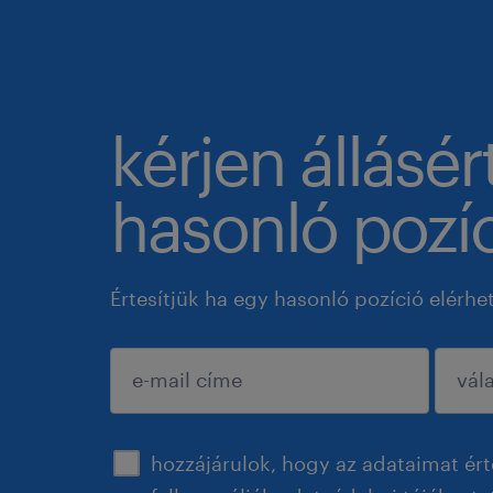
kérjen állásér
hasonló pozíc
Értesítjük ha egy hasonló pozíció elérhe
jóváhagyás
hozzájárulok, hogy az adataimat ért