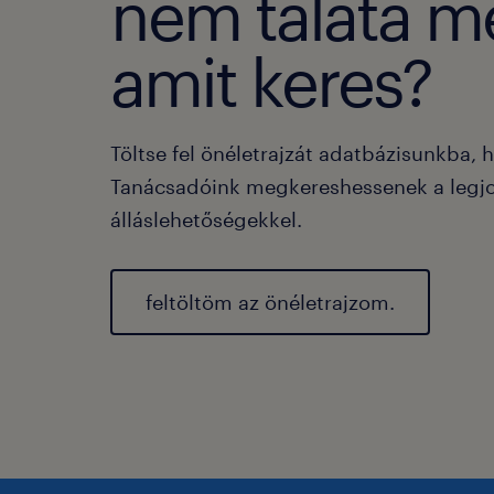
nem taláta m
amit keres?
Töltse fel önéletrajzát adatbázisunkba, 
Tanácsadóink megkereshessenek a legj
álláslehetőségekkel.
feltöltöm az önéletrajzom.