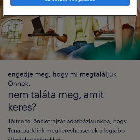
engedje meg, hogy mi megtaláljuk
Önnek.
nem taláta meg, amit
keres?
Töltse fel önéletrajzát adatbázisunkba, hogy
Tanácsadóink megkereshessenek a legjobb
álláslehetőségekkel.