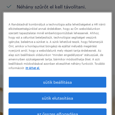
Néhány szűrőt el kell távolítani.
Konkrét helyszínen keresett pozíciókat?
Próbálja meg kibővíteni a keresés
A Randstadnál kombináljuk a technológia adta lehetőségeket a HR iránti
elkötelezettségünkkel annak érdekében, hogy az Ön weboldalunkon
helyszínét.
szerzett tapasztalatai minél emberközpontúbbak lehessenek. Ahhoz,
hogy ezt a célunkat beteljesítsük, technológiai segítséget veszünk
Adjon meg más pozíció nevet, vagy
igénybe, beleértve a sütiket is. A sütik lehetővé teszik, hogy felismerjük
Önt, amikor a honlapunkat böngészi és ezáltal mélyebb megértést
kulcsszót, és ellenőrizze, hogy helyesen
nyerjünk arról, hogy a weboldalunk mely részeit tartja érdekesnek. Az
alap süti beállítások oldalunkon “minden engedélyezve” státuszúak, de
írta-e le.
amennyiben szükségesnek tartja, bármikor módosíthatja őket. A süti
beállítások módosításával azonban elveszíthet néhány funkciót. További
információt
itt érhet el.
sütik beállítása
sütik elutasítása
az összes elfogadása