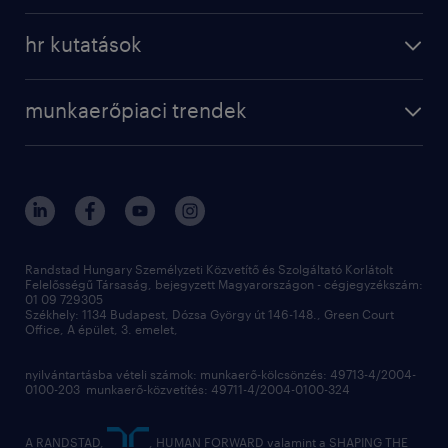
a randstadról
szolgáltatásaink
karrier tippek
hr kutatások
randstad magyarország
munkaerőpiaci trendek
állás profilok
workmonitor
irodáink
operational
kapcsolat
munkaerőpiaci trendek
employer brand research
fenntarthatóság
professional
blog
hr trends survey
sajtóközlemények
digital
hr kutatások
kapcsolat
kiválasztás
megtartás
Randstad Hungary Személyzeti Közvetítő és Szolgáltató Korlátolt
Felelősségű Társaság, bejegyzett Magyarországon - cégjegyzékszám:
munkahelyi teljesítmény
01 09 729305
Székhely: 1134 Budapest, Dózsa György út 146-148., Green Court
Office, A épület, 3. emelet,
toborzás
munkaerőpiac
nyilvántartásba vételi számok: munkaerő-kölcsönzés: 49713-4/2004-
0100-203 munkaerő-közvetítés: 49711-4/2004-0100-324
employer branding
hírlevél
A RANDSTAD,
, HUMAN FORWARD valamint a SHAPING THE