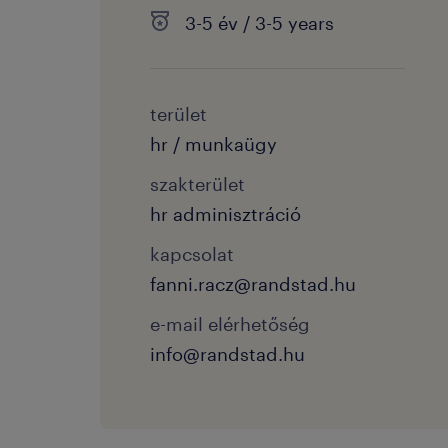
3-5 év / 3-5 years
terület
hr / munkaügy
szakterület
hr adminisztráció
kapcsolat
fanni.racz@randstad.hu
e-mail elérhetőség
info@randstad.hu