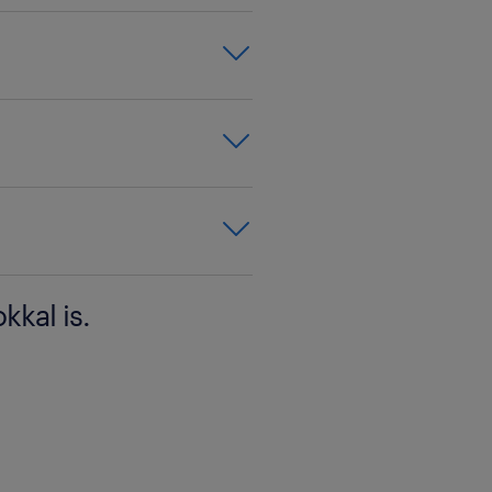
'
et'
l
kkal is.