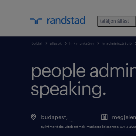
találjon állást
főoldal
állások
hr / munkaügy
hr adminisztráció
people admini
speaking.
budapest
,
budapest
nyilvántartásba vételi számok: munkaerő-kölcsönzés: 49713-4/