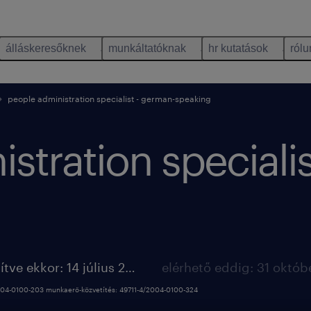
álláskeresőknek
munkáltatóknak
hr kutatások
rólu
people administration specialist - german-speaking
stration speciali
megjelenítve ekkor: 14 július 2026
2004-0100-203 munkaerő-közvetítés: 49711-4/2004-0100-324