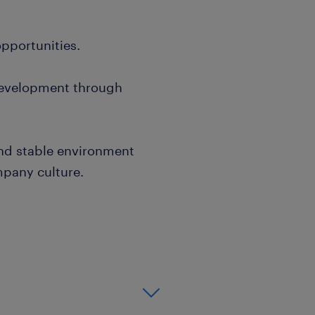
pportunities.
development through
nd stable environment
mpany culture.