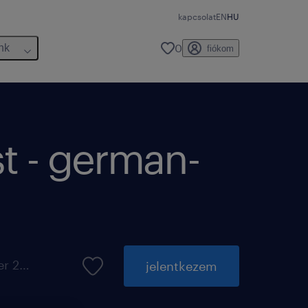
kapcsolat
EN
HU
0
nk
fiókom
st - german-
elérhető eddig: 31 október 2026
jelentkezem