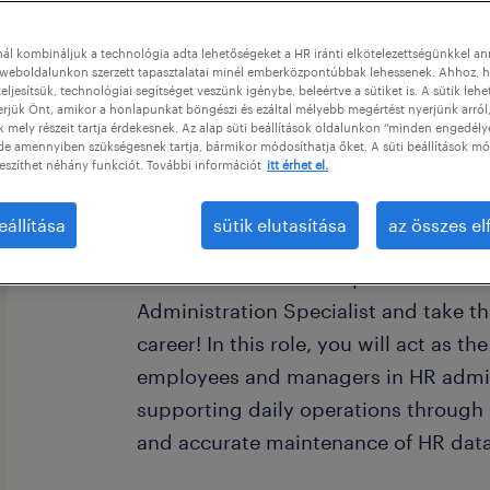
ál kombináljuk a technológia adta lehetőségeket a HR iránti elkötelezettségünkkel a
weboldalunkon szerzett tapasztalatai minél emberközpontúbbak lehessenek. Ahhoz, h
eljesítsük, technológiai segítséget veszünk igénybe, beleértve a sütiket is. A sütik lehe
erjük Önt, amikor a honlapunkat böngészi és ezáltal mélyebb megértést nyerjünk arról
mely részeit tartja érdekesnek. Az alap süti beállítások oldalunkon “minden engedély
de amennyiben szükségesnek tartja, bármikor módosíthatja őket. A süti beállítások mó
eszíthet néhány funkciót. További információt
itt érhet el.
eállítása
sütik elutasítása
az összes e
Cégleírás / Organisation/Department
Join our German retail partner as a
Administration Specialist and take th
career! In this role, you will act as t
employees and managers in HR admin
supporting daily operations throug
and accurate maintenance of HR data