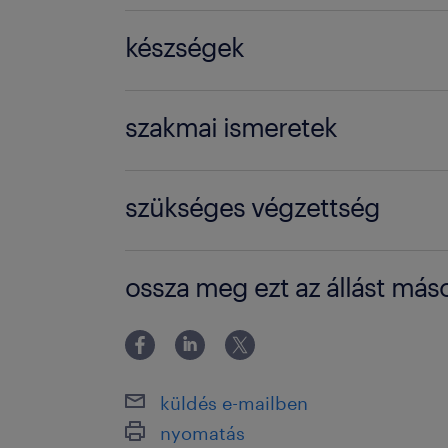
3-5 év / 3-5 years
készségek
'Nem igényel speciális szaktudást
szakmai ismeretek
'Nem igényel speciális végzettség
szükséges végzettség
Középiskolai végzettség / High schoo
ossza meg ezt az állást máso
küldés e-mailben
nyomatás