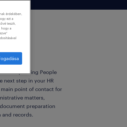
nnak érdekében,
ogy ezt a
tővé teszik,
, hogy a
ezve”
dosításával
lfogadása
 German-speaking People
e next step in your HR
he main point of contact for
istrative matters,
h document preparation
 and records.