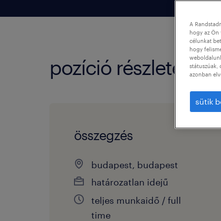
A Randstadn
hogy az Ön 
célunkat bet
hogy felism
weboldalunk 
pozíció részletei
státuszúak, 
azonban elv
sütik b
összegzés
budapest, budapest
határozatlan idejű
teljes munkaidő / full
time