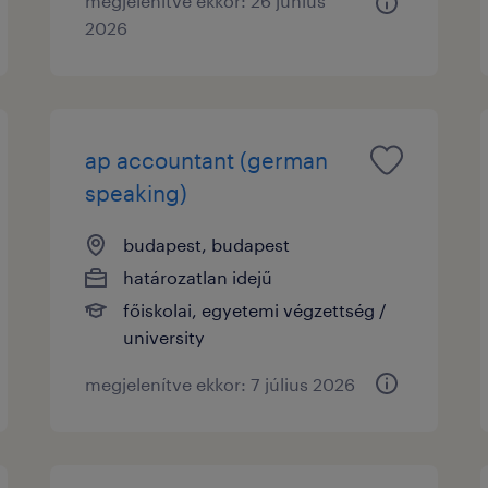
megjelenítve ekkor: 26 június
2026
ap accountant (german
speaking)
budapest, budapest
határozatlan idejű
főiskolai, egyetemi végzettség /
university
megjelenítve ekkor: 7 július 2026