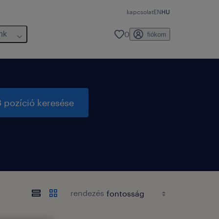
kapcsolat
EN
HU
0
nk
fiókom
 pozíció keresése
rendezés