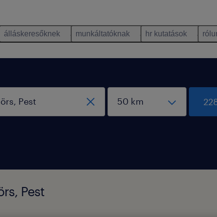
álláskeresőknek
munkáltatóknak
hr kutatások
rólu
228
örs, Pest