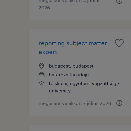
megjelenítve ekkor: 4 június
2026
reporting subject matter
expert
budapest, budapest
határozatlan idejű
főiskolai, egyetemi végzettség /
university
megjelenítve ekkor: 7 július 2026