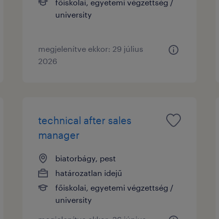
főiskolai, egyetemi végzettség /
university
megjelenítve ekkor: 29 július
2026
technical after sales
manager
biatorbágy, pest
határozatlan idejű
főiskolai, egyetemi végzettség /
university