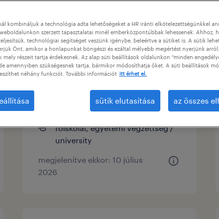
ok
ál kombináljuk a technológia adta lehetőségeket a HR iránti elkötelezettségünkkel a
weboldalunkon szerzett tapasztalatai minél emberközpontúbbak lehessenek. Ahhoz, h
eljesítsük, technológiai segítséget veszünk igénybe, beleértve a sütiket is. A sütik lehe
erjük Önt, amikor a honlapunkat böngészi és ezáltal mélyebb megértést nyerjünk arról
mely részeit tartja érdekesnek. Az alap süti beállítások oldalunkon “minden engedély
trade compliance
de amennyiben szükségesnek tartja, bármikor módosíthatja őket. A süti beállítások mó
specialist
eszíthet néhány funkciót. További információt
itt érhet el.
budaörs, pest
eállítása
sütik elutasítása
az összes e
határozatlan idejű
főiskolai, egyetemi végzettség /
university
megjelenítve ekkor: 10 július
2026