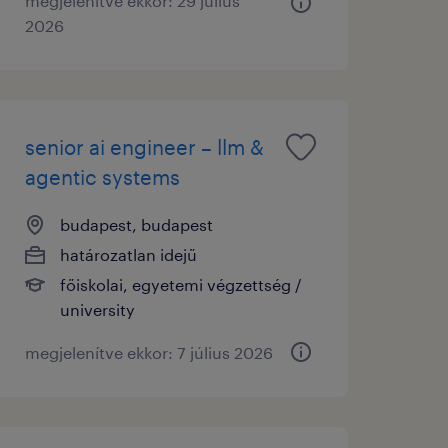
megjelenítve ekkor: 29 július
2026
senior ai engineer – llm &
agentic systems
budapest, budapest
határozatlan idejű
főiskolai, egyetemi végzettség /
university
megjelenítve ekkor: 7 július 2026