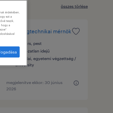
összes törlése
nnak érdekében,
ogy ezt a
tővé teszik,
, hogy a
ezve”
biztonságtechnikai mérnök
dosításával
budaörs, pest
határozatlan idejű
lfogadása
főiskolai, egyetemi végzettség /
university
megjelenítve ekkor: 30 június
2026