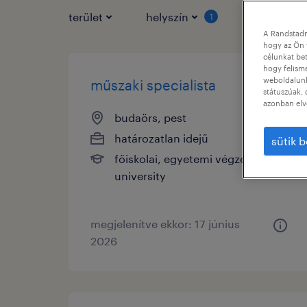
terület
helyszín
állás típus
1
A Randstadn
hogy az Ön 
célunkat bet
hogy felism
weboldalunk 
műszaki specialista
státuszúak, 
azonban elv
budaörs, pest
határozatlan idejű
sütik b
főiskolai, egyetemi végzettség /
university
megjelenítve ekkor: 17 június
2026