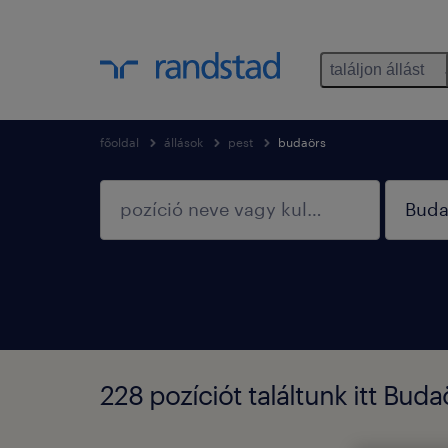
találjon állást
főoldal
állások
pest
budaörs
228 pozíciót találtunk itt Buda