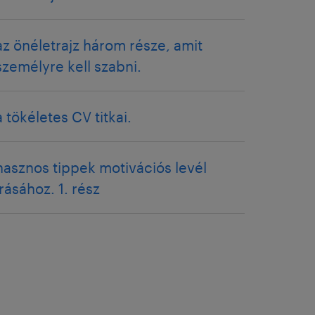
az önéletrajz három része, amit
személyre kell szabni.
a tökéletes CV titkai.
hasznos tippek motivációs levél
írásához. 1. rész