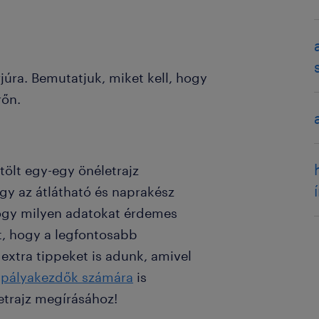
rjúra. Bemutatjuk, miket kell, hogy
rőn.
ölt egy-egy önéletrajz
ogy az átlátható és naprakész
hogy milyen adatokat érdemes
, hogy a legfontosabb
extra tippeket is adunk, amivel
l
pályakezdők számára
is
etrajz megírásához!