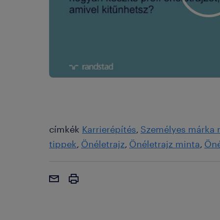
címkék
Karrierépítés
Személyes márka 
tippek
Önéletrajz
Önéletrajz minta
Öné