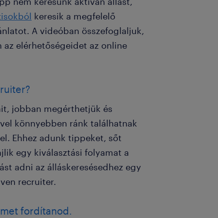
épp nem keresünk aktívan állást,
isokból
keresik a megfelelő
ánlatot. A videóban összefoglaljuk,
 az elérhetőségeidet az online
ruiter?
it, jobban megérthetjük és
ivel könnyebben ránk találhatnak
l. Ehhez adunk tippeket, sőt
lik egy kiválasztási folyamat a
ást adni az álláskeresésedhez egy
en recruiter.
lmet fordítanod.