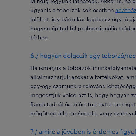
Mindig legyünk láthatóak. Akkor is, ha 
ugyanis a toborzók sok esetben
adatbáz
jelöltet, így bármikor kaphatsz egy jó aj
hogyan építsd fel professzionális módon
térben.
6./ hogyan dolgozik egy toborzó/rec
Ha ismerjük a toborzók munkafolyamata
alkalmazhatjuk azokat a fortélyokat, am
egy-egy számunkra releváns lehetőségge
megosztjuk veled azt is, hogy hogyan zaj
Randstadnál és miért tud extra támogat
mögötted álló tanácsadó, vagy szaknyelv
7./ amire a jövőben is érdemes figye