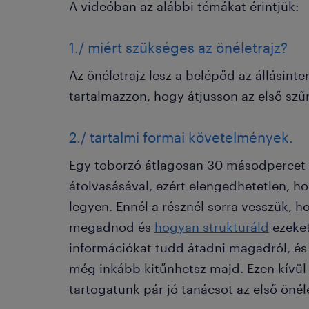
A videóban az alábbi témákat érintjük:
1./ miért szükséges az önéletrajz?
Az önéletrajz lesz a belépőd az állásinte
tartalmazzon, hogy átjusson az első szű
2./ tartalmi formai követelmények.
Egy toborzó átlagosan 30 másodpercet t
átolvasásával, ezért elengedhetetlen, h
legyen. Ennél a résznél sorra vesszük, 
megadnod és
hogyan strukturáld
ezeket
információkat tudd átadni magadról, és 
még inkább kitűnhetsz majd. Ezen kívü
tartogatunk pár jó tanácsot az első önél