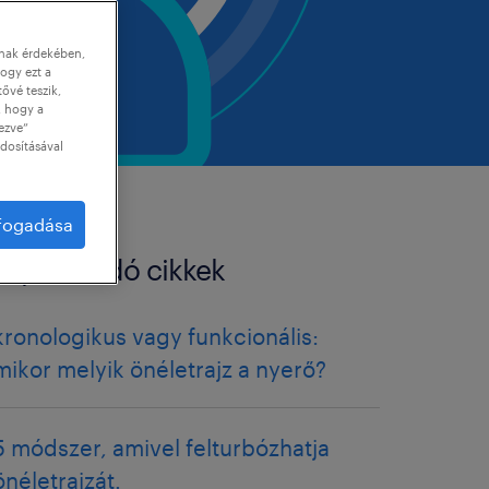
nnak érdekében,
ogy ezt a
tővé teszik,
, hogy a
ezve”
dosításával
lfogadása
kapcsolódó cikkek
kronologikus vagy funkcionális:
mikor melyik önéletrajz a nyerő?
5 módszer, amivel felturbózhatja
önéletrajzát.