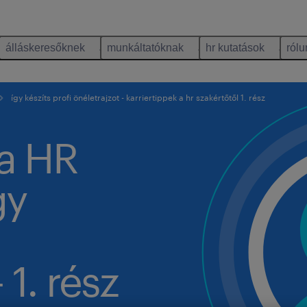
álláskeresőknek
munkáltatóknak
hr kutatások
rólu
így készíts profi önéletrajzot - karriertippek a hr szakértőtől 1. rész
 a HR
gy
 1. rész