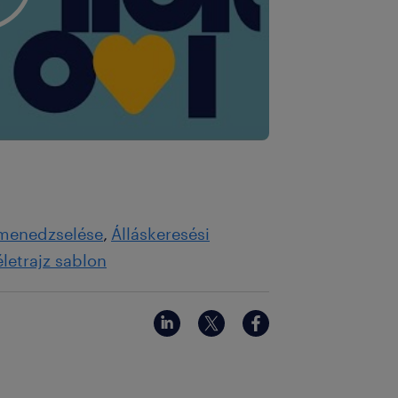
menedzselése
Álláskeresési
letrajz sablon