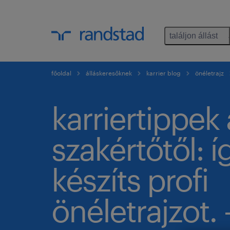
találjon állást
főoldal
álláskeresőknek
karrier blog
önéletrajz
karriertippek
szakértőtől: í
készíts profi
önéletrajzot. -