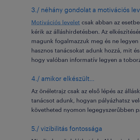
3./ néhány gondolat a motivációs lev
Motivációs levelet
csak abban az esetben
kérik az álláshirdetésben. Az elkészítés
magunk fogalmazzuk meg és ne legyen 
hasznos tanácsokat adunk hozzá, mit és
hogy valóban informatív legyen a tobor
4./ amikor elkészült…
Az önéletrajz csak az első lépés az állá
tanácsot adunk, hogyan pályázhatsz vele
követheted nyomon legegyszerűbben pá
5./ vizibilitás fontossága