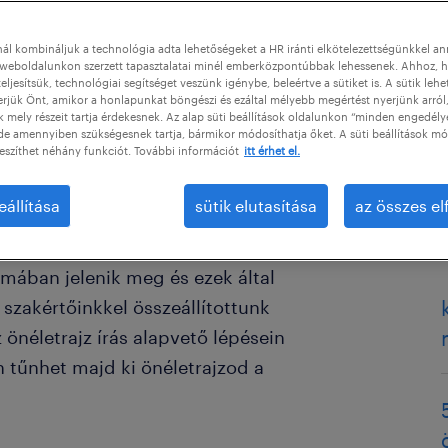
ál kombináljuk a technológia adta lehetőségeket a HR iránti elkötelezettségünkkel a
a
weboldalunkon szerzett tapasztalatai minél emberközpontúbbak lehessenek. Ahhoz, h
eljesítsük, technológiai segítséget veszünk igénybe, beleértve a sütiket is. A sütik lehe
erjük Önt, amikor a honlapunkat böngészi és ezáltal mélyebb megértést nyerjünk arról
mely részeit tartja érdekesnek. Az alap süti beállítások oldalunkon “minden engedély
de amennyiben szükségesnek tartja, bármikor módosíthatja őket. A süti beállítások mó
eszíthet néhány funkciót. További információt
itt érhet el.
eállítása
sütik elutasítása
az összes e
unkáltatónk találkozik, ezért nem
mában jelenik meg és ezek által
szakértőinkkel összeállítottunk
 önéletrajz írás alapvető lépésein
n tűnhet majd ki önéletrajzod a