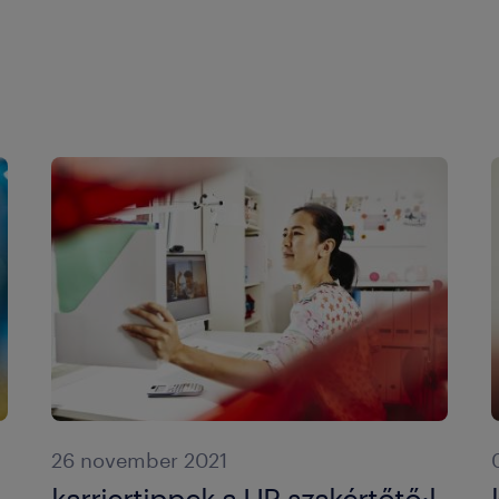
26 november 2021
karriertippek a HR szakértőtő:l