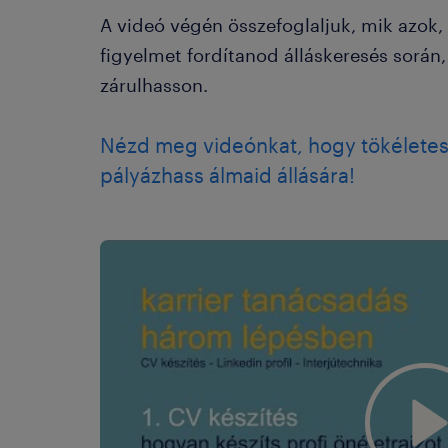
A videó végén összefoglaljuk, mik azok,
figyelmet fordítanod álláskeresés során
zárulhasson.
Nézd meg videónkat, hogy tökéletesí
pályázhass álmaid állására!