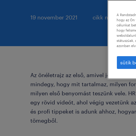
A Randstadn
19 november 2021
cikk megosztás
hogy az Ön 
célunkat bet
hogy felism
weboldalunk 
státuszúak, 
azonban elv
sütik b
Az önéletrajz az első, amivel jövőbeni m
mindegy, hogy mit tartalmaz, milyen for
milyen első benyomást teszünk vele. HR 
egy rövid videót, ahol végig vezetünk az
és profi tippeket is adunk ahhoz, hogya
tömegből.