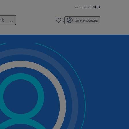
kapcsolat
EN
HU
0
nk
bejelentkezés