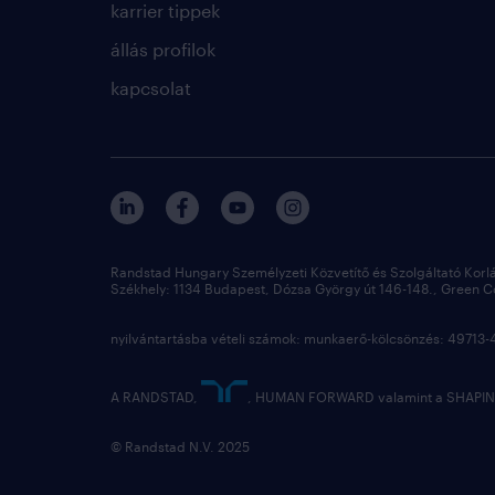
karrier tippek
állás profilok
kapcsolat
Randstad Hungary Személyzeti Közvetítő és Szolgáltató Korl
Székhely: 1134 Budapest, Dózsa György út 146-148., Green Cou
nyilvántartásba vételi számok: munkaerő-kölcsönzés: 4971
A RANDSTAD,
, HUMAN FORWARD valamint a SHAPING
© Randstad N.V. 2025