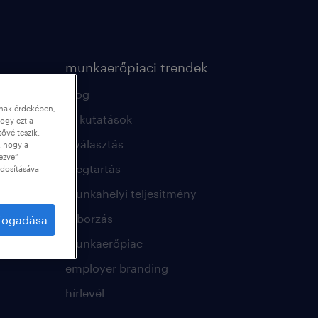
munkaerőpiaci trendek
blog
nnak érdekében,
hr kutatások
ogy ezt a
tővé teszik,
kiválasztás
, hogy a
ezve”
megtartás
dosításával
munkahelyi teljesítmény
toborzás
lfogadása
munkaerőpiac
employer branding
hírlevél