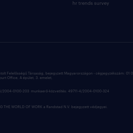
hr trends survey
átolt Felelősségű Társaság, bejegyzett Magyarországon - cégjegyzékszám: 01
rt Office, A épület, 3. emelet,
3-4/2004-0100-203 munkaerő-közvetítés: 49711-4/2004-0100-324
 THE WORLD OF WORK a Randstad N.V. bejegyzett védjegyei.