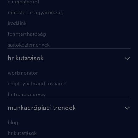
a randstadról
randstad magyarország
irodáink
fenntarthatóság
sajtóközlemények
hr kutatások
workmonitor
employer brand research
hr trends survey
munkaerőpiaci trendek
blog
hr kutatások