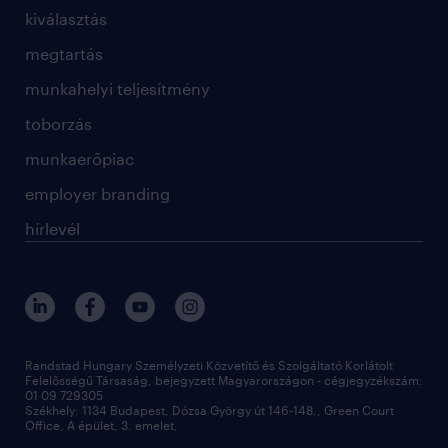
kiválasztás
megtartás
munkahelyi teljesítmény
toborzás
munkaerőpiac
employer branding
hírlevél
Randstad Hungary Személyzeti Közvetítő és Szolgáltató Korlátolt
Felelősségű Társaság, bejegyzett Magyarországon - cégjegyzékszám:
01 09 729305
Székhely: 1134 Budapest, Dózsa György út 146-148., Green Court
Office, A épület, 3. emelet,