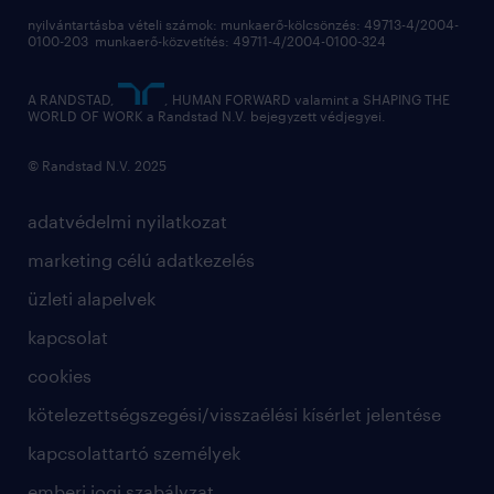
nyilvántartásba vételi számok: munkaerő-kölcsönzés: 49713-4/2004-
0100-203 munkaerő-közvetítés: 49711-4/2004-0100-324
A RANDSTAD,
, HUMAN FORWARD valamint a SHAPING THE
WORLD OF WORK a Randstad N.V. bejegyzett védjegyei.
© Randstad N.V. 2025
adatvédelmi nyilatkozat
marketing célú adatkezelés
üzleti alapelvek
kapcsolat
cookies
kötelezettségszegési/visszaélési kísérlet jelentése
kapcsolattartó személyek
emberi jogi szabályzat