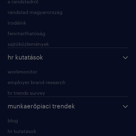
a randstadról
randstad magyarország
irodáink
fenntarthatóság
sajtóközlemények
hr kutatások
workmonitor
employer brand research
hr trends survey
munkaerőpiaci trendek
blog
hr kutatások