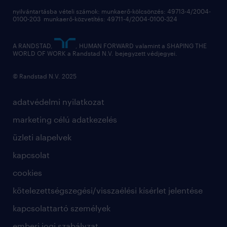
nyilvántartásba vételi számok: munkaerő-kölcsönzés: 49713-4/2004-
0100-203 munkaerő-közvetítés: 49711-4/2004-0100-324
A RANDSTAD,
, HUMAN FORWARD valamint a SHAPING THE
WORLD OF WORK a Randstad N.V. bejegyzett védjegyei.
© Randstad N.V. 2025
adatvédelmi nyilatkozat
marketing célú adatkezelés
üzleti alapelvek
kapcsolat
cookies
kötelezettségszegési/visszaélési kísérlet jelentése
kapcsolattartó személyek
emberi jogi szabályzat