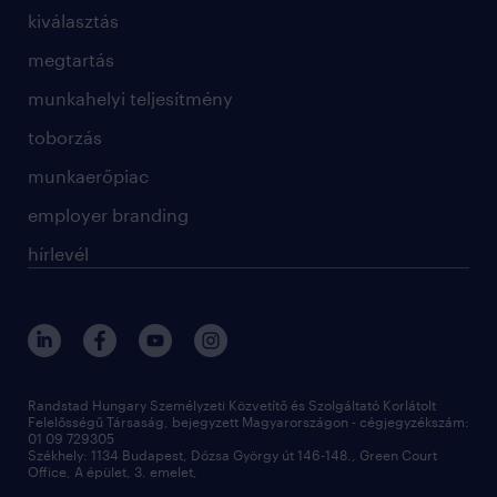
kiválasztás
megtartás
munkahelyi teljesítmény
toborzás
munkaerőpiac
employer branding
hírlevél
Randstad Hungary Személyzeti Közvetítő és Szolgáltató Korlátolt
Felelősségű Társaság, bejegyzett Magyarországon - cégjegyzékszám:
01 09 729305
Székhely: 1134 Budapest, Dózsa György út 146-148., Green Court
Office, A épület, 3. emelet,