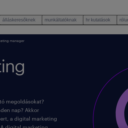
álláskeresőknek
munkáltatóknak
hr kutatások
rólu
keting manager
ting
jító megoldásokat?
nden nap? Akkor
ert, a digital marketing
 A digital marketing