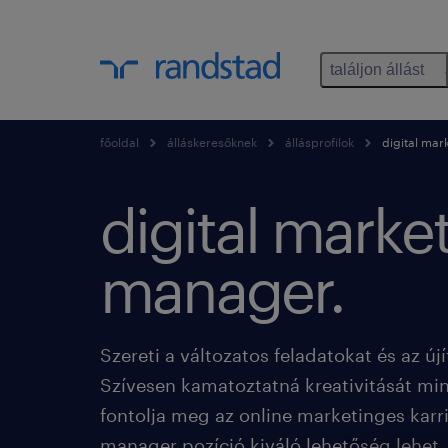
találjon állást
főoldal
álláskeresőknek
állásprofilok
digital mar
digital marke
manager.
Szereti a változatos feladatokat és az ú
Szívesen kamatoztatná kreativitását mi
fontolja meg az online marketinges karri
manager pozíció kiváló lehetőség lehet.