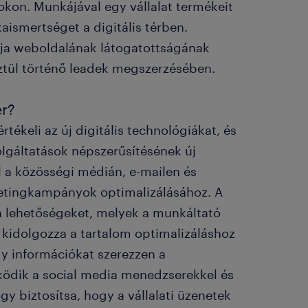
okon. Munkájával egy vállalat termékeit
kaismertséget a digitális térben.
tója weboldalának látogatottságának
sztül történő leadek megszerzésében.
er?
tékeli az új digitális technológiákat, és
lgáltatások népszerűsítésének új
l a közösségi médián, e-mailen és
etingkampányok optimalizálásához. A
 a lehetőségeket, melyek a munkáltató
s kidolgozza a tartalom optimalizáláshoz
gy információkat szerezzen a
ködik a social media menedzserekkel és
 biztosítsa, hogy a vállalati üzenetek