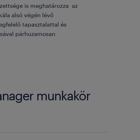
pzettsége is meghatározza az
kála alsó végén lévő
felelő tapasztalattal és
dásával párhuzamosan
manager munkakör