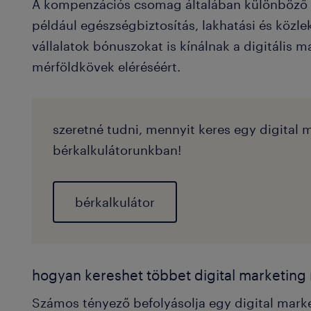
A kompenzációs csomag általában különböző j
például egészségbiztosítás, lakhatási és közle
vállalatok bónuszokat is kínálnak a digitális
mérföldkövek eléréséért.
szeretné tudni, mennyit keres egy digita
bérkalkulátorunkban!
bérkalkulátor
hogyan kereshet többet digital marketin
Számos tényező befolyásolja egy digital ma