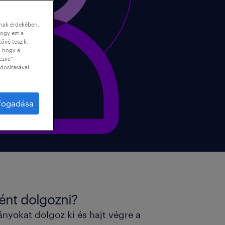
nnak érdekében,
ogy ezt a
tővé teszik,
, hogy a
ezve”
dosításával
lfogadása
ént dolgozni?
yokat dolgoz ki és hajt végre a