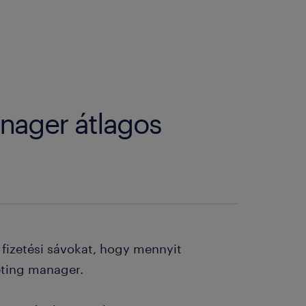
anager átlagos
fizetési sávokat, hogy mennyit
eting manager.