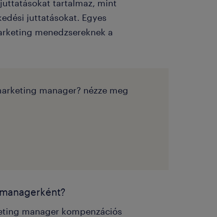
uttatásokat tartalmaz, mint
kedési juttatásokat. Egyes
 marketing menedzsereknek a
l marketing manager? nézze meg
g managerként?
rketing manager kompenzációs