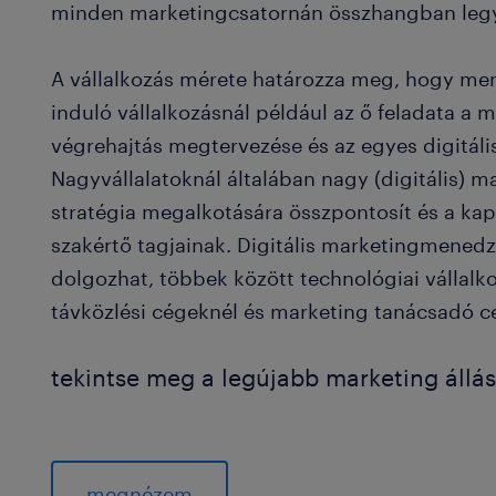
minden marketingcsatornán összhangban leg
A vállalkozás mérete határozza meg, hogy men
induló vállalkozásnál például az ő feladata a 
végrehajtás megtervezése és az egyes digitá
Nagyvállalatoknál általában nagy (digitális) m
stratégia megalkotására összpontosít és a kap
szakértő tagjainak. Digitális marketingmenedz
dolgozhat, többek között technológiai vállalk
távközlési cégeknél és marketing tanácsadó c
tekintse meg a legújabb marketing állás
megnézem