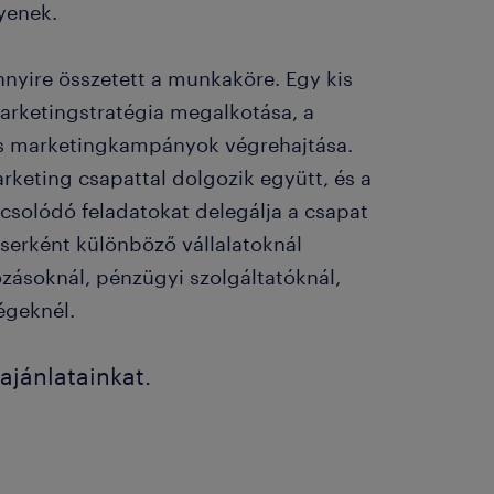
yenek.
nyire összetett a munkaköre. Egy kis
marketingstratégia megalkotása, a
lis marketingkampányok végrehajtása.
arketing csapattal dolgozik együtt, és a
csolódó feladatokat delegálja a csapat
serként különböző vállalatoknál
ozásoknál, pénzügyi szolgáltatóknál,
égeknél.
ajánlatainkat.