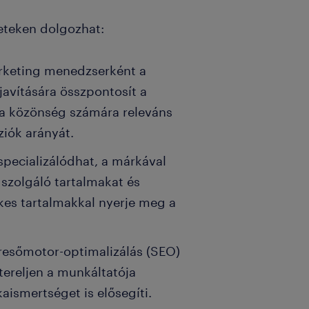
leteken dolgozhat:
marketing menedzserként a
avítására összpontosít a
 a közönség számára releváns
ziók arányát.
specializálódhat, a márkával
 szolgáló tartalmakat és
ékes tartalmakkal nyerje meg a
resőmotor-optimalizálás (SEO)
tereljen a munkáltatója
ismertséget is elősegíti.