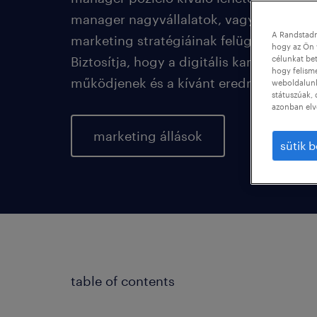
manager nagyvállalatok, vagy kisvállalk
A Randstadn
marketing stratégiáinak felügyeletéért és 
hogy az Ön 
Biztosítja, hogy a digitális kampányok
célunkat bet
hogy felism
működjenek és a kívánt eredményeket h
weboldalunk 
státuszúak, 
azonban elv
marketing állások
sütik b
table of contents