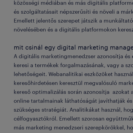
közösségi médiában és más digitális platform
és szolgáltatásait népszerűsíti és növeli a már
Emellett jelentős szerepet játszik a munkálta
növelésében és a digitális platformokon kere
mit csinál egy digital marketing manag
A digitális marketingmenedzser azonosítja és ér
keresi a termékek forgalmazásának, vagy a szo
lehetőségeit. Webanalitikai eszközöket haszná
keresőhirdetésen keresztül megvalósuló mark
kereső optimalizálás során azonosítja azokat
online tartalmainak láthatóságát javíthatják é
szükséges stratégiát. Analitikákat használ, ho
célfogyasztókról. Emellett szorosan együttmű
más marketing menedzseri szerepkörökkel, hogy