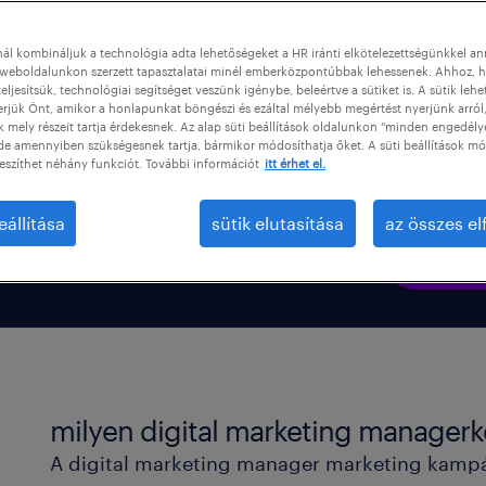
ozások online
ál kombináljuk a technológia adta lehetőségeket a HR iránti elkötelezettségünkkel a
fejlesztéséért felel.
weboldalunkon szerzett tapasztalatai minél emberközpontúbbak lehessenek. Ahhoz, h
 zökkenőmentesen
eljesítsük, technológiai segítséget veszünk igénybe, beleértve a sütiket is. A sütik lehe
erjük Önt, amikor a honlapunkat böngészi és ezáltal mélyebb megértést nyerjünk arról
ozzák.
mely részeit tartja érdekesnek. Az alap süti beállítások oldalunkon “minden engedély
de amennyiben szükségesnek tartja, bármikor módosíthatja őket. A süti beállítások mó
eszíthet néhány funkciót. További információt
itt érhet el.
eállítása
sütik elutasítása
az összes e
milyen digital marketing managerk
A digital marketing manager marketing kampán