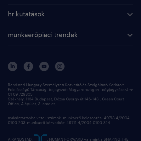
a randstadról
szolgáltatásaink
karrier tippek
hr kutatások
randstad magyarország
munkaerőpiaci trendek
állás profilok
workmonitor
irodáink
operational
kapcsolat
munkaerőpiaci trendek
employer brand research
fenntarthatóság
professional
blog
hr trends survey
sajtóközlemények
digital
hr kutatások
kapcsolat
kiválasztás
megtartás
Randstad Hungary Személyzeti Közvetítő és Szolgáltató Korlátolt
Felelősségű Társaság, bejegyzett Magyarországon - cégjegyzékszám:
munkahelyi teljesítmény
01 09 729305
Székhely: 1134 Budapest, Dózsa György út 146-148., Green Court
Office, A épület, 3. emelet,
toborzás
munkaerőpiac
nyilvántartásba vételi számok: munkaerő-kölcsönzés: 49713-4/2004-
0100-203 munkaerő-közvetítés: 49711-4/2004-0100-324
employer branding
hírlevél
A RANDSTAD,
, HUMAN FORWARD valamint a SHAPING THE