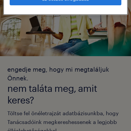
engedje meg, hogy mi megtaláljuk
Önnek.
nem taláta meg, amit
keres?
Töltse fel önéletrajzát adatbázisunkba, hogy
Tanácsadóink megkereshessenek a legjobb
álláslehetőségekkel.