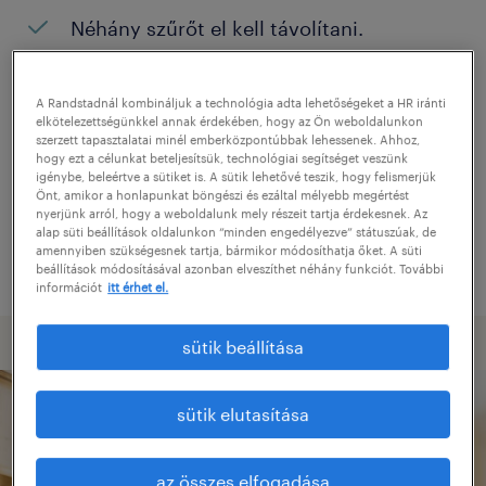
Néhány szűrőt el kell távolítani.
Konkrét helyszínen keresett pozíciókat?
Próbálja meg kibővíteni a keresés
A Randstadnál kombináljuk a technológia adta lehetőségeket a HR iránti
elkötelezettségünkkel annak érdekében, hogy az Ön weboldalunkon
helyszínét.
szerzett tapasztalatai minél emberközpontúbbak lehessenek. Ahhoz,
hogy ezt a célunkat beteljesítsük, technológiai segítséget veszünk
Adjon meg más pozíció nevet, vagy
igénybe, beleértve a sütiket is. A sütik lehetővé teszik, hogy felismerjük
Önt, amikor a honlapunkat böngészi és ezáltal mélyebb megértést
kulcsszót, és ellenőrizze, hogy helyesen
nyerjünk arról, hogy a weboldalunk mely részeit tartja érdekesnek. Az
alap süti beállítások oldalunkon “minden engedélyezve” státuszúak, de
írta-e le.
amennyiben szükségesnek tartja, bármikor módosíthatja őket. A süti
beállítások módosításával azonban elveszíthet néhány funkciót. További
információt
itt érhet el.
sütik beállítása
sütik elutasítása
az összes elfogadása