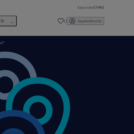
kapcsolat
EN
HU
0
nk
bejelentkezés
oz?