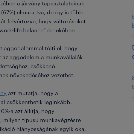
jében a járvány tapasztalatainak
 (67%) elmaradva, de így is több
át felvértezve, hogy változásokat
„work-life balance” érdekében.
ét aggodalommal tölti el, hogy
Ez az aggodalom a munkavállalók
dettséghez, csökkenő
ének növekedéséhez vezethet.
ány
azt mutatja, hogy a
al csökkenthetik leginkább.
%-a azt állítja, hogy
n, milyen típusú munkavégzésre
ikáció hiányosságának egyik oka,