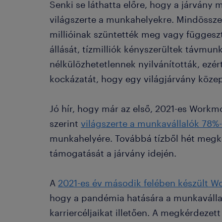
Senki se láthatta előre, hogy a járvány
világszerte a munkahelyekre. Mindössze
millióinak szüntették meg vagy függeszte
állását, tízmilliók kényszerültek távmu
nélkülözhetetlennek nyilvánították, ezér
kockázatát, hogy egy világjárvány köze
Jó hír, hogy már az első, 2021-es Workm
szerint
világszerte a munkavállalók 78%
munkahelyére. Továbbá tízből hét megk
támogatását a járvány idején.
A
2021-es év második felében készült W
hogy a pandémia hatására a munkaválla
karriercéljaikat illetően. A megkérdeze