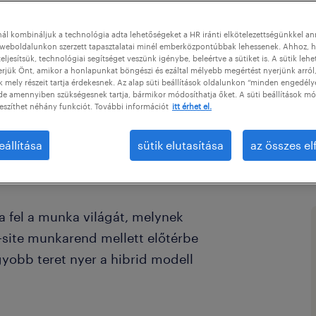
oz?
ál kombináljuk a technológia adta lehetőségeket a HR iránti elkötelezettségünkkel a
weboldalunkon szerzett tapasztalatai minél emberközpontúbbak lehessenek. Ahhoz, h
eljesítsük, technológiai segítséget veszünk igénybe, beleértve a sütiket is. A sütik lehe
erjük Önt, amikor a honlapunkat böngészi és ezáltal mélyebb megértést nyerjünk arról
mely részeit tartja érdekesnek. Az alap süti beállítások oldalunkon “minden engedély
de amennyiben szükségesnek tartja, bármikor módosíthatja őket. A süti beállítások mó
eszíthet néhány funkciót. További információt
itt érhet el.
eállítása
sütik elutasítása
az összes e
a fel a munka világát, melynek
site munkarend mellett előtérbe
yobb teret nyer a hibrid modell