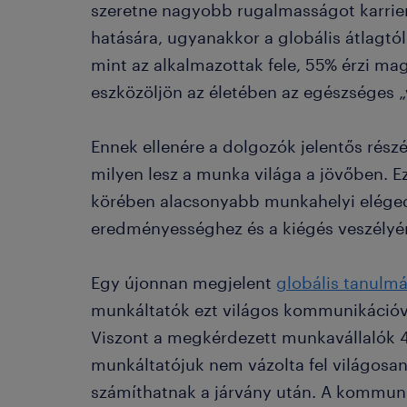
szeretne nagyobb rugalmasságot karrier
hatására, ugyanakkor a globális átlagtól
mint az alkalmazottak fele, 55% érzi mag
eszközöljön az életében az egészséges 
Ennek ellenére a dolgozók jelentős rész
milyen lesz a munka világa a jövőben. 
körében alacsonyabb munkahelyi elége
eredményességhez és a kiégés veszély
Egy újonnan megjelent
globális tanulm
munkáltatók ezt világos kommunikációv
Viszont a megkérdezett munkavállalók 40
munkáltatójuk nem vázolta fel világosa
számíthatnak a járvány után. A kommun