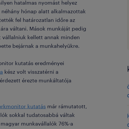
 milyen hatalmas nyomást helyez
 néhány hónap alatt alkalmazottak
tték fel határozatlan időre az
nkára váltani. Mások munkáját pedig
t vállalniuk kellett annak minden
pette bejárnak a munkahelyükre.
onitor kutatás eredményei
-a
kész volt visszatérni a
érdezett érezte munkáltatója
orkmonitor kutatás
már rámutatott,
lók sokkal tudatosabbá váltak
tt magyar munkavállalók 76%-a