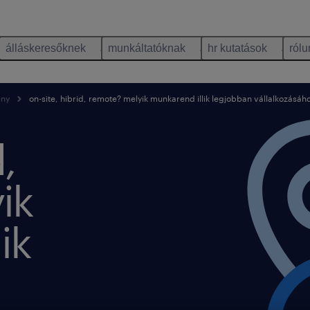
álláskeresőknek
munkáltatóknak
hr kutatások
rólu
ény
on-site, hibrid, remote? melyik munkarend illik legjobban vállalkozásáh
,
ik
ik