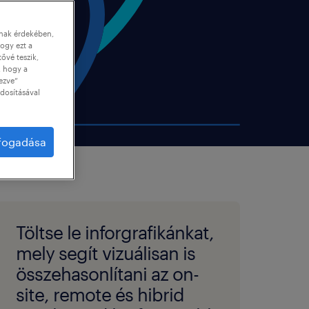
nnak érdekében,
ogy ezt a
tővé teszik,
, hogy a
ezve”
dosításával
lfogadása
Töltse le inforgrafikánkat,
mely segít vizuálisan is
összehasonlítani az on-
site, remote és hibrid