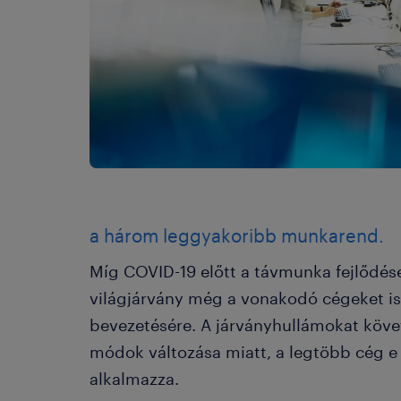
a három leggyakoribb munkarend.
Míg COVID-19 előtt a távmunka fejlődése
világjárvány még a vonakodó cégeket is
bevezetésére. A járványhullámokat követő
módok változása miatt, a legtöbb cég 
alkalmazza.