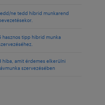
tedd/ne tedd hibrid munkarend
bevezetésekor.
5 hasznos tipp hibrid munka
szervezéséhez.
8 hiba, amit érdemes elkerülni
távmunka szervezésében