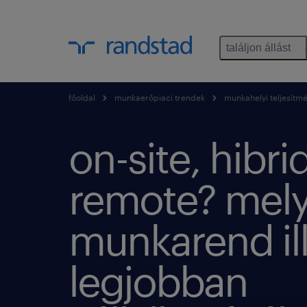
találjon állást
főoldal
munkaerőpiaci trendek
munkahelyi teljesítm
on-site, hibrid
remote? mely
munkarend ill
legjobban