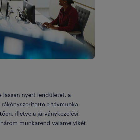
 lassan nyert lendületet, a
 rákényszerítette a távmunka
en, illetve a járványkezelési
e három munkarend valamelyikét