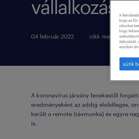
vállalkozásáh
A Randstadn
hogy az Ön 
célunkat bet
hogy felism
04 február 2022
cikk megosztása
weboldalunk 
státuszúak, 
azonban elv
sütik b
A koronavírus járvány fenekestől forgatt
eredményeként az addig elsődleges, on-
került a remote (távmunka) és egyre nag
is.