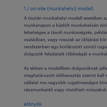
1./ on-site (munkahelyi) modell.
A tisztán munkahelyi modell esetében a
munkanapon a kijelölt munkahelyén dolg
lehetséges a távoli munkavégzés, példáu
családban, vagy rosszak az időjárási kö
rendszerben egy korlátozott szintű ruga
dolgozók feladataik többségét a munkah
Az ebben a modellben dolgozóknak jell
meghatározott időbeosztás szerint kell
vállalat ma nagyobb rugalmasságot kíná
részmunkaidő vagy rövidített műszako
előnyök.