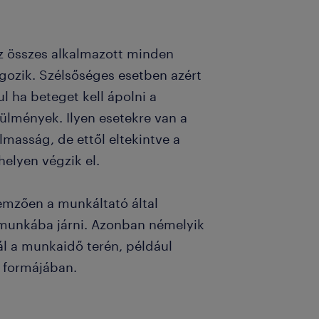
z összes alkalmazott minden
ozik. Szélsőséges esetben azért
l ha beteget kell ápolni a
rülmények. Ilyen esetekre van a
lmasság, de ettől eltekintve a
elyen végzik el.
emzően a munkáltató által
 munkába járni. Azonban némelyik
l a munkaidő terén, például
k formájában.