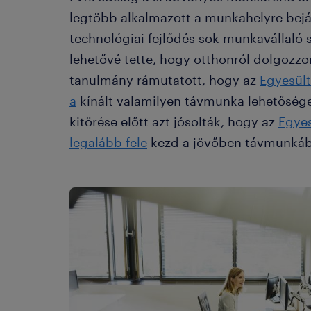
legtöbb alkalmazott a munkahelyre bejá
technológiai fejlődés sok munkavállaló s
lehetővé tette, hogy otthonról dolgozzo
tanulmány rámutatott, hogy az
Egyesül
a
kínált valamilyen távmunka lehetőséget
kitörése előtt azt jósolták, hogy az
Egyes
legalább fele
kezd a jövőben távmunkáb