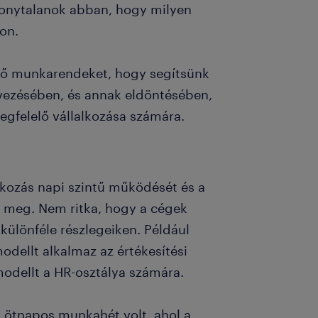
onytalanok abban, hogy milyen
von.
ző munkarendeket, hogy segítsünk
vezésében, és annak eldöntésében,
egfelelő vállalkozása számára.
kozás napi szintű működését és a
 meg. Nem ritka, hogy a cégek
ülönféle részlegeiken. Például
dellt alkalmaz az értékesítési
 modellt a HR-osztálya számára.
 ötnapos munkahét volt, ahol a