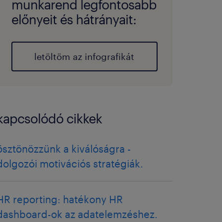
munkarend legfontosabb
előnyeit és hátrányait:
letöltöm az infografikát
kapcsolódó cikkek
ösztönözzünk a kiválóságra -
dolgozói motivációs stratégiák.
HR reporting: hatékony HR
dashboard-ok az adatelemzéshez.