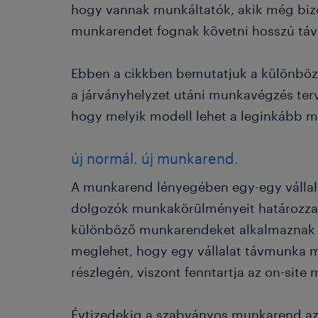
hogy vannak munkáltatók, akik még biz
munkarendet fognak követni hosszú tá
Ebben a cikkben bemutatjuk a különbö
a járványhelyzet utáni munkavégzés ter
hogy melyik modell lehet a leginkább m
új normál. új munkarend.
A munkarend lényegében egy-egy vállal
dolgozók munkakörülményeit határozza
különböző munkarendeket alkalmaznak k
meglehet, hogy egy vállalat távmunka mo
részlegén, viszont fenntartja az on-site
Évtizedekig a szabványos munkarend az