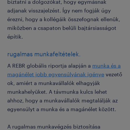
bíztatni a dolgozókat, hogy egymásnak
adjanak visszajelzést. Így nem fogják úgy
érezni, hogy a kollégáik összefognak ellenük,
miközben a csapaton belüli bajtársiasságot
építik.
rugalmas munkafeltételek.
A REBR globális riportja alapján a
munka és a
magánélet jobb egyensúlyának igénye
vezető
ok, amiért a munkavállalók elhagyják
munkahelyüket. A távmunka kulcs lehet
ahhoz, hogy a munkavállalók megtalálják az
egyensúlyt a munka és a magánélet között.
A rugalmas munkavégzés biztosítása