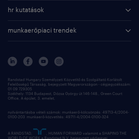
hr kutatások
munkaerőpiaci trendek
Randstad Hungary Személyzeti Közvetítő és Szolgáltató Korlátolt
Felelősségű Társaság, bejegyzett Magyarországon - cégjegyzékszám:
01 09 729305
Székhely: 1134 Budapest, Dózsa György út 146-148., Green Court
Office, A épület, 3. emelet,
nyilvántartásba vételi számok: munkaerő-kölcsönzés: 49713-4/2004-
0100-203 munkaerő-közvetítés: 49711-4/2004-0100-324
A RANDSTAD,
, HUMAN FORWARD valamint a SHAPING THE
WORLD OF WORK a Randstad N.V. bejegyzett védjegyei.