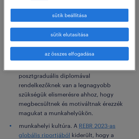
munkaköri leírás közötti kapcsolat,
sütik beállítása
valamint a kollégákkal való viszony.
elismerés és jutalmazás. A
munkavállalók
sütik elutasítása
83,6%-a
úgy véli, hogy az elismerés
hatással van a munkahelyi
az összes elfogadása
motiváltságukra. E kutatás eredményei
szerint a 35-44 év közöttieknek és a
posztgraduális diplomával
rendelkezőknek van a legnagyobb
szükségük elismerésre ahhoz, hogy
megbecsültnek és motiváltnak érezzék
magukat a munkahelyükön.
munkahelyi kultúra. A
REBR 2023-as
globális riportjából
kiderült, hogy a