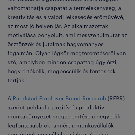
változtathatja csapatát a termelékenység, a
kreativitás és a valódi lelkesedés erőművévé,
az most jó helyen jár. Az alkalmazottak
motiválása bonyolult, ami messze túlmutat az
ösztönzők és jutalmak hagyományos
fogalmán. Olyan légkör megteremtéséről van
szó, amelyben minden csapattag úgy érzi,
hogy értékelik, megbecsülik és fontosnak
tartják.
A
Randstad Employer Brand Research
(REBR)
szerint például a pozitív és produktív
munkakörnyezet megteremtése a negyedik
legfontosabb ok, amiért a munkavállalók
vonzódnak egy vállalkozáshoz. Az első