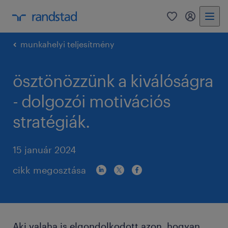
0
bejelentke
munkahelyi teljesítmény
ösztönözzünk a kiválóságra
- dolgozói motivációs
stratégiák.
15 január 2024
cikk megosztása
Aki valaha is elgondolkodott azon, hogyan