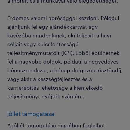
a morált és a munkával való elégedettséget.
Érdemes valami aprósággal kezdeni. Például
ajánljunk fel egy ajándékkártyát egy
kávézóba mindenkinek, aki teljesíti a havi
céljait vagy kulcsfontosságú
teljesítménymutatóit (KPI). Ebből épülhetnek
fel a nagyobb dolgok, például a negyedéves
bónuszrendszer, a hónap dolgozója ösztöndíj,
vagy akár a készségfejlesztés és a
karrierépítés lehetősége a kiemelkedő
teljesítményt nyújtók számára.
jóllét támogatása.
A jóllét támogatása magában foglalhat