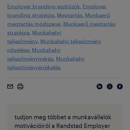
Employer branding eszközök
Employer
branding stratégia
Megtartás
Munkaerő
megtartás módszerei
Munkaerő megtartás
stratégia
Munkahelyi
teljesítmény
Munkahelyi teljesítmény
növelése
Munkahelyi
teljesítménymérés
Munkahelyi
teljesítményértékelés
tudjon meg többet a munkavállalók
motivációiról a Randstad Employer