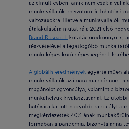
az elmúlt évben, amik nem csak a vállala
munkavállalók helyzetére és lehetőségeir
változásokra, illetve a munkavállalók m
átalakulására mutat rá a 2021 első neg
Brand Research
kutatás eredménye is, 
részvételével a legátfogóbb munkáltatói
munkaképes korú népességének körébe
A globális eredmények
egyértelműen al
munkavállalók számára ma már nem csak
magánélet egyensúlya, valamint a bizto
munkahelyük kiválasztásánál. Ez utóbbi
hatására kapott nagyobb hangsúlyt a mu
megkérdezettek 40%-ának munkakörülmé
formában a pandémia, bizonytalanná tév