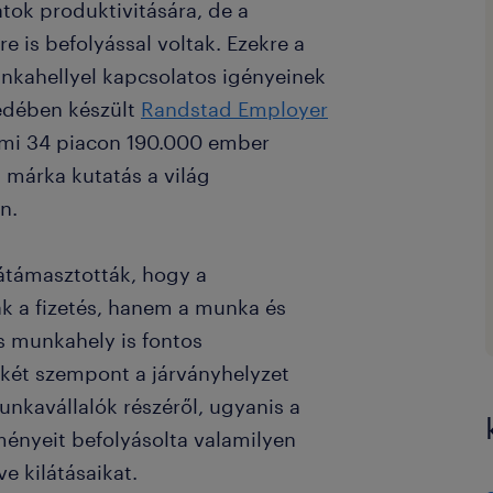
tok produktivitására, de a
e is befolyással voltak. Ezekre a
unkahellyel kapcsolatos igényeinek
yedében készült
Randstad Employer
ami 34 piacon 190.000 ember
 márka kutatás a világ
n.
átámasztották, hogy a
 a fizetés, hanem a munka és
s munkahely is fontos
 két szempont a járványhelyzet
nkavállalók részéről, ugyanis a
nyeit befolyásolta valamilyen
e kilátásaikat.