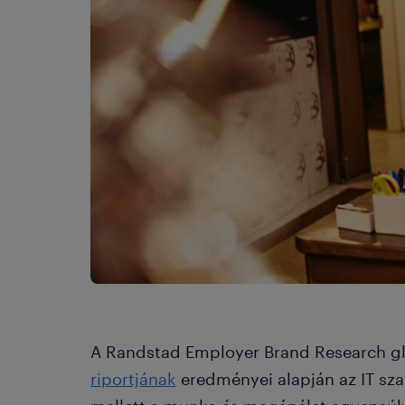
A Randstad Employer Brand Research g
riportjának
eredményei alapján az IT sz