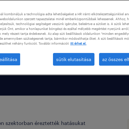
a
ál kombináljuk a technológia adta lehetőségeket a HR iránti elkötelezettségünkkel a
weboldalunkon szerzett tapasztalatai minél emberközpontúbbak lehessenek. Ahhoz, h
eljesítsük, technológiai segítséget veszünk igénybe, beleértve a sütiket is. A sütik lehe
erjük Önt, amikor a honlapunkat böngészi és ezáltal mélyebb megértést nyerjünk arról
?
mely részeit tartja érdekesnek. Az alap süti beállítások oldalunkon “minden engedély
de amennyiben szükségesnek tartja, bármikor módosíthatja őket. A süti beállítások mó
eszíthet néhány funkciót. További információt
itt érhet el.
eállítása
sütik elutasítása
az összes e
a
en szektorban éreztették hatásukat