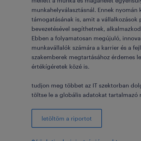
mellett a munka és magánélet egyensúl
munkahelyválasztásnál. Ennek nyomán kie
támogatásának is, amit a vállalkozások
bevezetésével segíthetnek, alkalmazkod
Ebben a folyamatosan megújuló, innovat
munkavállalók számára a karrier és a fej
szakemberek megtartásához érdemes leh
értékígéretek közé is.
tudjon meg többet az IT szektorban dol
töltse le a globális adatokat tartalmazó 
letöltöm a riportot