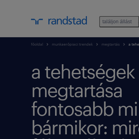
találjon állást
főoldal
munkaerőpiaci trendek
megtartás
a tehe
a tehetségek
megtartása
fontosabb mi
bármikor: mi