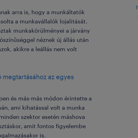
anak arra is, hogy a munkáltatók
olta a munkavállalók lojalitását.
oztak munkakörülményei a járvány
színűséggel néznek új állás után
ok, akikre a leállás nem volt
ő megtartásához az egyes
ben és más-más módon érintette a
n, ami kihatással volt a munka
t minden szektor esetén máshova
ztáskor, amit fontos figyelembe
ogalmazásakor is.