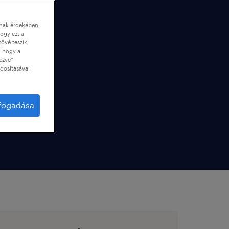
nnak érdekében,
ogy ezt a
tővé teszik,
, hogy a
ezve”
dosításával
lfogadása