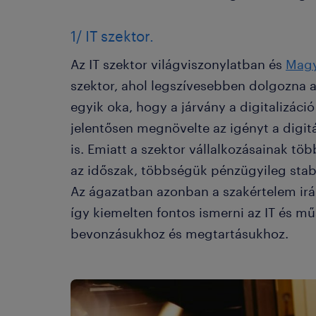
1/ IT szektor.
Az IT szektor világviszonylatban és
Magy
szektor, ahol legszívesebben dolgozna 
egyik oka, hogy a járvány a digitalizáci
jelentősen megnövelte az igényt a digitá
is. Emiatt a szektor vállalkozásainak tö
az időszak, többségük pénzügyileg stab
Az ágazatban azonban a szakértelem iránt
így kiemelten fontos ismerni az IT és m
bevonzásukhoz és megtartásukhoz.