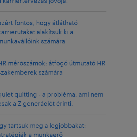
a karriertervezés jövője.
ezért fontos, hogy átlátható
karrierutakat alakítsuk ki a
munkavállóink számára
HR mérőszámok: átfogó útmutató HR
szakemberek számára
quiet quitting - a probléma, ami nem
csak a Z generációt érinti.
így tartsuk meg a legjobbakat:
stratégiák a munkaerő