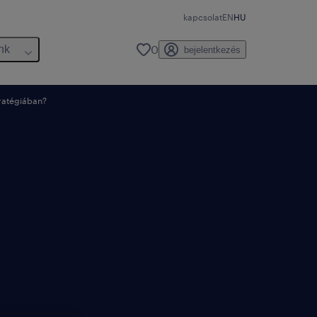
kapcsolat
EN
HU
0
nk
bejelentkezés
tratégiában?