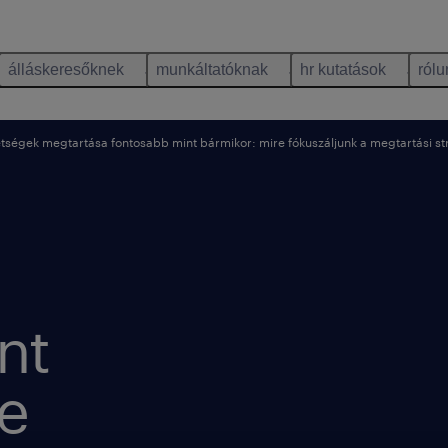
álláskeresőknek
munkáltatóknak
hr kutatások
rólu
tségek megtartása fontosabb mint bármikor: mire fókuszáljunk a megtartási s
nt
re