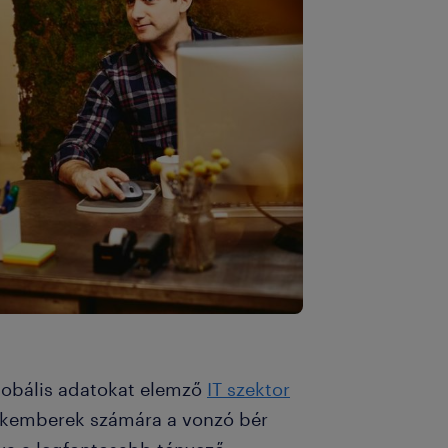
lobális adatokat elemző
IT szektor
akemberek számára a vonzó bér