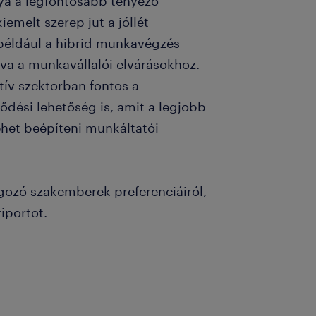
ya a legfontosabb tényező
melt szerep jut a jóllét
 például a hibrid munkavégzés
va a munkavállalói elvárásokhoz.
ív szektorban fontos a
lődési lehetőség is, amit a legjobb
et beépíteni munkáltatói
gozó szakemberek preferenciáiról,
riportot.