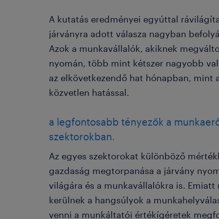
A kutatás eredményei egyúttal rávilágít
járványra adott válasza nagyban befolyás
Azok a munkavállalók, akiknek megvált
nyomán, több mint kétszer nagyobb való
az elkövetkezendő hat hónapban, mint az
közvetlen hatással.
a legfontosabb tényezők a munkaer
szektorokban.
Az egyes szektorokat különböző mérték
gazdaság megtorpanása a járvány nyomá
világára és a munkavállalókra is. Emiat
kerülnek a hangsúlyok a munkahelyválas
venni a munkáltatói értékígéretek megf