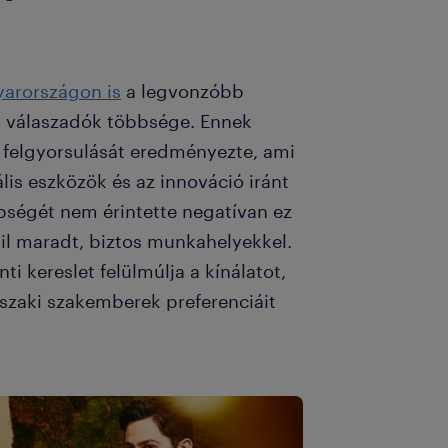
arországon is
a legvonzóbb
a válaszadók többsége. Ennek
ó felgyorsulását eredményezte, ami
lis eszközök és az innováció iránt
bbségét nem érintette negatívan ez
il maradt, biztos munkahelyekkel.
i kereslet felülmúlja a kínálatot,
űszaki szakemberek preferenciáit