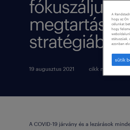
fókuszáljunk 
A Randstadn
megtartási
hogy az Ön 
célunkat bet
hogy felism
stratégiában
weboldalunk 
státuszúak, 
azonban elv
sütik b
19 augusztus 2021
cikk megosztás
A COVID-19 járvány és a lezárások mind