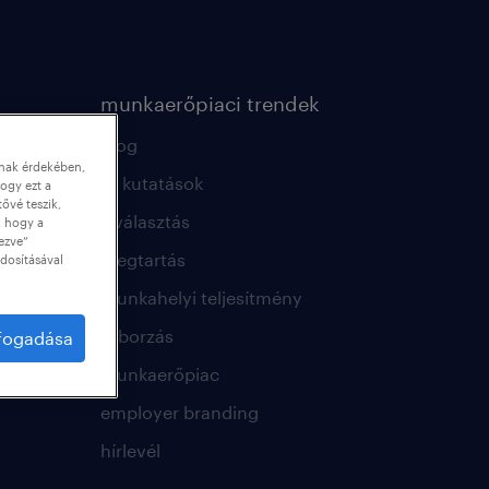
munkaerőpiaci trendek
blog
nnak érdekében,
hr kutatások
ogy ezt a
tővé teszik,
kiválasztás
, hogy a
ezve”
megtartás
dosításával
munkahelyi teljesítmény
toborzás
lfogadása
munkaerőpiac
employer branding
hírlevél