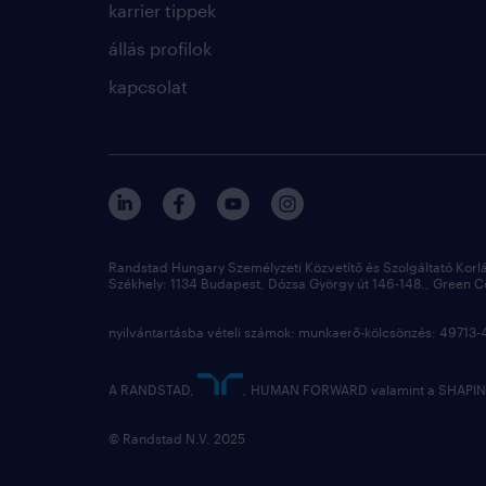
karrier tippek
állás profilok
kapcsolat
Randstad Hungary Személyzeti Közvetítő és Szolgáltató Korl
Székhely: 1134 Budapest, Dózsa György út 146-148., Green Cou
nyilvántartásba vételi számok: munkaerő-kölcsönzés: 4971
A RANDSTAD,
, HUMAN FORWARD valamint a SHAPING
© Randstad N.V. 2025