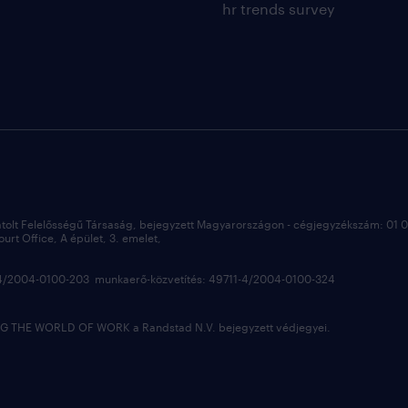
hr trends survey
átolt Felelősségű Társaság, bejegyzett Magyarországon - cégjegyzékszám: 01
rt Office, A épület, 3. emelet,
3-4/2004-0100-203 munkaerő-közvetítés: 49711-4/2004-0100-324
 THE WORLD OF WORK a Randstad N.V. bejegyzett védjegyei.