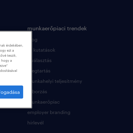
munkaerőpiaci trendek
blog
nnak érdekében,
hr kutatások
ogy ezt a
tővé teszik,
kiválasztás
, hogy a
ezve”
megtartás
dosításával
munkahelyi teljesítmény
toborzás
lfogadása
munkaerőpiac
employer branding
hírlevél