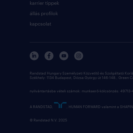
karrier tippek
állás profilok
kapcsolat
Randstad Hungary Személyzeti Közvetítő és Szolgáltató Korl
Székhely: 1134 Budapest, Dózsa György út 146-148., Green Cou
nyilvántartásba vételi számok: munkaerő-kölcsönzés: 4971
A RANDSTAD,
, HUMAN FORWARD valamint a SHAPING
© Randstad N.V. 2025