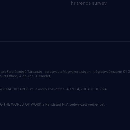
hr trends survey
átolt Felelősségű Társaság, bejegyzett Magyarországon - cégjegyzékszám: 01
rt Office, A épület, 3. emelet,
3-4/2004-0100-203 munkaerő-közvetítés: 49711-4/2004-0100-324
 THE WORLD OF WORK a Randstad N.V. bejegyzett védjegyei.