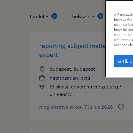
A Randstadn
terület
helyszín
állás 
1
1
hogy az Ön 
célunkat bet
hogy felism
weboldalunk 
státuszúak, 
reporting subject matter
azonban elv
expert
sütik b
budapest, budapest
határozatlan idejű
főiskolai, egyetemi végzettség /
university
megjelenítve ekkor: 7 július 2026