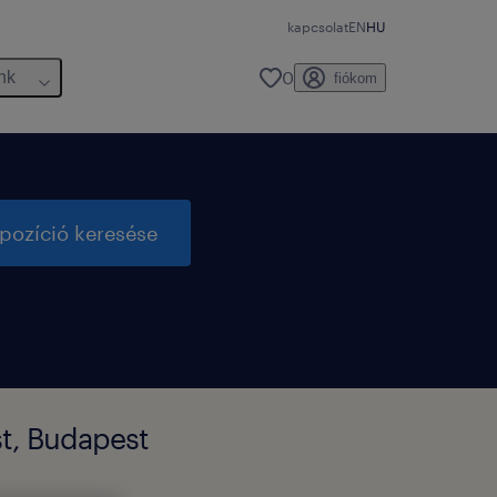
kapcsolat
EN
HU
0
nk
fiókom
pozíció keresése
st, Budapest