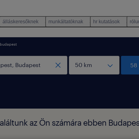
álláskeresőknek
munkáltatóknak
hr kutatások
rólu
budapest
58 
 találtunk az Ön számára ebben Budape