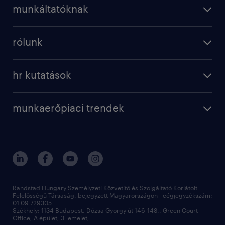
karrier a randstadnál
munkáltatóknak
professional
munkaerő kölcsönzés
digital
rólunk
munkaerő közvetítés
bérkalkulátor
a randstadról
szolgáltatásaink
karrier tippek
hr kutatások
randstad magyarország
munkaerőpiaci trendek
állás profilok
workmonitor
irodáink
operational
kapcsolat
munkaerőpiaci trendek
employer brand research
fenntarthatóság
professional
blog
hr trends survey
sajtóközlemények
digital
hr kutatások
kapcsolat
kiválasztás
megtartás
Randstad Hungary Személyzeti Közvetítő és Szolgáltató Korlátolt
Felelősségű Társaság, bejegyzett Magyarországon - cégjegyzékszám:
munkahelyi teljesítmény
01 09 729305
Székhely: 1134 Budapest, Dózsa György út 146-148., Green Court
Office, A épület, 3. emelet,
toborzás