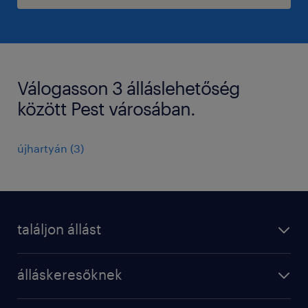
Válogasson 3 álláslehetőség
között Pest városában.
újhartyán
(
3
)
találjon állást
regisztráció
álláskeresőknek
állások
operational