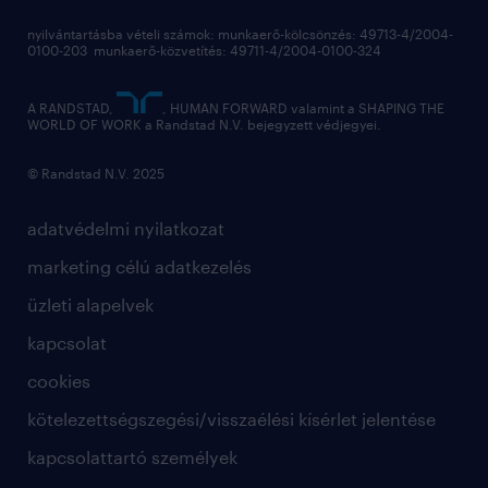
munkaerőpiac
nyilvántartásba vételi számok: munkaerő-kölcsönzés: 49713-4/2004-
0100-203 munkaerő-közvetítés: 49711-4/2004-0100-324
employer branding
hírlevél
A RANDSTAD,
, HUMAN FORWARD valamint a SHAPING THE
WORLD OF WORK a Randstad N.V. bejegyzett védjegyei.
© Randstad N.V. 2025
adatvédelmi nyilatkozat
marketing célú adatkezelés
üzleti alapelvek
kapcsolat
cookies
kötelezettségszegési/visszaélési kísérlet jelentése
kapcsolattartó személyek