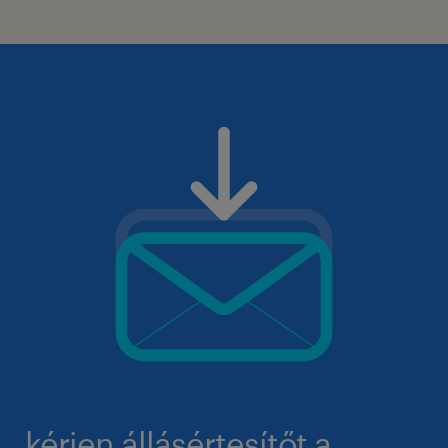
kérjen állásértesítőt a