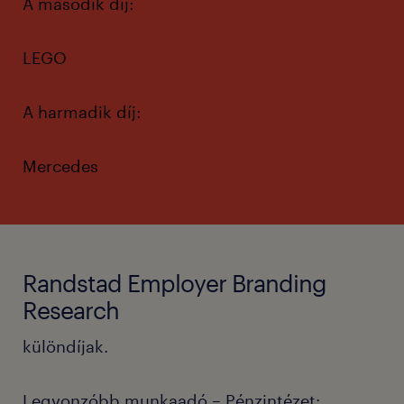
A második díj:
LEGO
A harmadik díj:
Mercedes
Randstad Employer Branding
Research
különdíjak.
Legvonzóbb munkaadó – Pénzintézet: