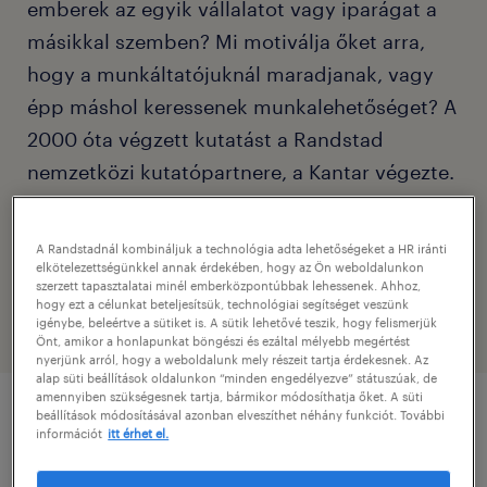
emberek az egyik vállalatot vagy iparágat a
másikkal szemben? Mi motiválja őket arra,
hogy a munkáltatójuknál maradjanak, vagy
épp máshol keressenek munkalehetőséget? A
2000 óta végzett kutatást a Randstad
nemzetközi kutatópartnere, a Kantar végezte.
A 2021-es kutatás lekérdezése 2021.
januárjában zajlott. A felmérés eredményei
A Randstadnál kombináljuk a technológia adta lehetőségeket a HR iránti
alapján ítélik oda évről évre a legvonzóbb
elkötelezettségünkkel annak érdekében, hogy az Ön weboldalunkon
szerzett tapasztalatai minél emberközpontúbbak lehessenek. Ahhoz,
munkáltatóknak járó Randstad Award díjakat.
hogy ezt a célunkat beteljesítsük, technológiai segítséget veszünk
igénybe, beleértve a sütiket is. A sütik lehetővé teszik, hogy felismerjük
Önt, amikor a honlapunkat böngészi és ezáltal mélyebb megértést
nyerjünk arról, hogy a weboldalunk mely részeit tartja érdekesnek. Az
alap süti beállítások oldalunkon “minden engedélyezve” státuszúak, de
amennyiben szükségesnek tartja, bármikor módosíthatja őket. A süti
beállítások módosításával azonban elveszíthet néhány funkciót. További
információt
itt érhet el.