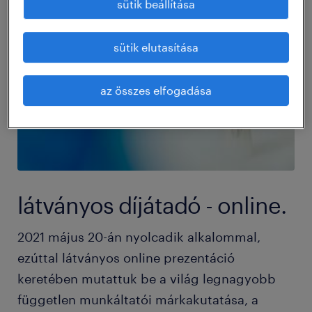
sütik beállítása
sütik elutasítása
az összes elfogadása
látványos díjátadó - online.
2021 május 20-án nyolcadik alkalommal,
ezúttal látványos online prezentáció
keretében mutattuk be a világ legnagyobb
független munkáltatói márkakutatása, a