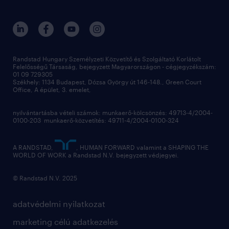
Randstad Hungary Személyzeti Közvetítő és Szolgáltató Korlátolt
Felelősségű Társaság, bejegyzett Magyarországon - cégjegyzékszám:
01 09 729305
Székhely: 1134 Budapest, Dózsa György út 146-148., Green Court
Office, A épület, 3. emelet,
nyilvántartásba vételi számok: munkaerő-kölcsönzés: 49713-4/2004-
0100-203 munkaerő-közvetítés: 49711-4/2004-0100-324
A RANDSTAD,
, HUMAN FORWARD valamint a SHAPING THE
WORLD OF WORK a Randstad N.V. bejegyzett védjegyei.
© Randstad N.V. 2025
adatvédelmi nyilatkozat
marketing célú adatkezelés