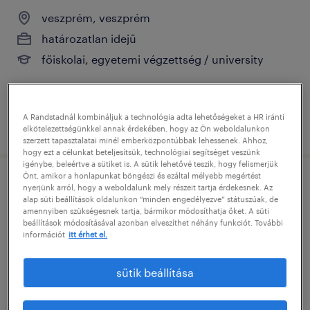
veszprém, veszprém
határozatlan idejű
főiskolai, egyetemi végzettség / university
A Randstadnál kombináljuk a technológia adta lehetőségeket a HR iránti
megjelenítve ekkor: 15 június 2026
elkötelezettségünkkel annak érdekében, hogy az Ön weboldalunkon
szerzett tapasztalatai minél emberközpontúbbak lehessenek. Ahhoz,
hogy ezt a célunkat beteljesítsük, technológiai segítséget veszünk
igénybe, beleértve a sütiket is. A sütik lehetővé teszik, hogy felismerjük
Önt, amikor a honlapunkat böngészi és ezáltal mélyebb megértést
lead component engineer
nyerjünk arról, hogy a weboldalunk mely részeit tartja érdekesnek. Az
alap süti beállítások oldalunkon “minden engedélyezve” státuszúak, de
amennyiben szükségesnek tartja, bármikor módosíthatja őket. A süti
veszprém, veszprém
beállítások módosításával azonban elveszíthet néhány funkciót. További
információt
itt érhet el.
határozatlan idejű
főiskolai, egyetemi végzettség / university
sütik beállítása