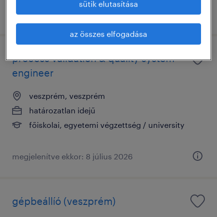
sütik elutasítása
megjelenítve ekkor: 18 június 2026
az összes elfogadása
process validation & quality system
engineer
veszprém, veszprém
határozatlan idejű
főiskolai, egyetemi végzettség / university
megjelenítve ekkor: 8 július 2026
gépbeállíó (veszprém)