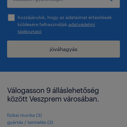
hozzájárulok, hogy az adataimat értesítések
küldésére felhasználják
adatvédelmi
tájékoztató
jóváhagyás
Válogasson 9 álláslehetőség
között Veszprem városában.
fizikai munka
(
3
)
gyártás / termelés
(
3
)