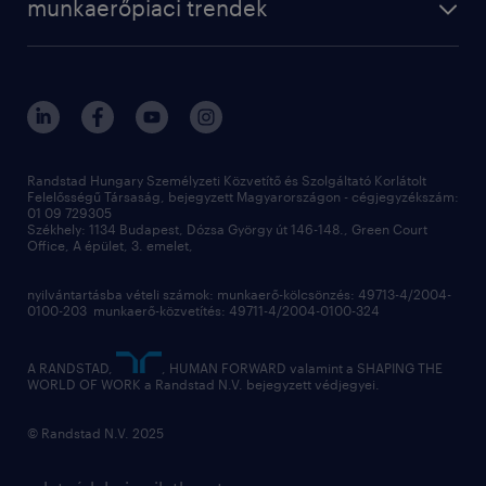
kapcsolat
munkaerőpiaci trendek
employer brand research
fenntarthatóság
professional
blog
hr trends survey
sajtóközlemények
digital
hr kutatások
kapcsolat
kiválasztás
megtartás
Randstad Hungary Személyzeti Közvetítő és Szolgáltató Korlátolt
Felelősségű Társaság, bejegyzett Magyarországon - cégjegyzékszám:
munkahelyi teljesítmény
01 09 729305
Székhely: 1134 Budapest, Dózsa György út 146-148., Green Court
Office, A épület, 3. emelet,
toborzás
munkaerőpiac
nyilvántartásba vételi számok: munkaerő-kölcsönzés: 49713-4/2004-
0100-203 munkaerő-közvetítés: 49711-4/2004-0100-324
employer branding
hírlevél
A RANDSTAD,
, HUMAN FORWARD valamint a SHAPING THE
WORLD OF WORK a Randstad N.V. bejegyzett védjegyei.
© Randstad N.V. 2025