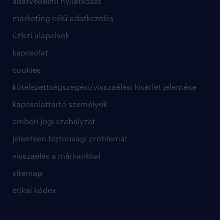
adatvédelmi nyilatkozat
marketing célú adatkezelés
üzleti alapelvek
kapcsolat
cookies
kötelezettségszegési/visszaélési kísérlet jelentése
kapcsolattartó személyek
emberi jogi szabályzat
jelentsen biztonsági problémát
visszaélés a márkánkkal
sitemap
etikai kódex