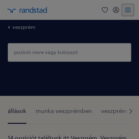
0
fiókom
veszprém
állások
munka veszprémben
veszprémről
14 pozíciót találtunk itt Veszprém, Veszprém