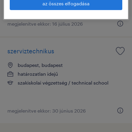
az összes elfogadása
megjelenítve ekkor: 16 július 2026
szerviztechnikus
budapest, budapest
határozatlan idejű
szakiskolai végzettség / technical school
megjelenítve ekkor: 30 június 2026