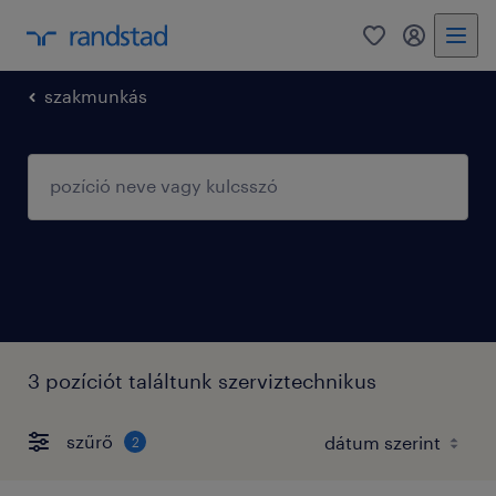
0
fiókom
szakmunkás
3 pozíciót találtunk szerviztechnikus
szűrő
2