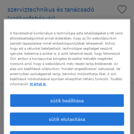
szerviztechnikus és tanácsadó
(székesfehérvár)
székesfehérvár, fejér
A Randstadnál kombináljuk a technológia adta lehetőségeket a HR iránti
elkötelezettségünkkel annak érdekében, hogy az Ön weboldalunkon
határozatlan idejű
szerzett tapasztalatai minél emberközpontúbbak lehessenek. Ahhoz,
hogy ezt a célunkat beteljesítsük, technológiai segítséget veszünk
középiskolai végzettség / high school
igénybe, beleértve a sütiket is. A sütik lehetővé teszik, hogy felismerjük
Önt, amikor a honlapunkat böngészi és ezáltal mélyebb megértést
nyerjünk arról, hogy a weboldalunk mely részeit tartja érdekesnek. Az
alap süti beállítások oldalunkon “minden engedélyezve” státuszúak, de
megjelenítve ekkor: 4 augusztus 2026
amennyiben szükségesnek tartja, bármikor módosíthatja őket. A süti
beállítások módosításával azonban elveszíthet néhány funkciót. További
információt
itt érhet el.
szerviztechnikus és tanácsadó (győr)
sütik beállítása
győr, győr-moson-sopron
sütik elutasítása
határozatlan idejű
középiskolai végzettség / high school