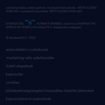
munkaerőpiac
nyilvántartásba vételi számok: munkaerő-kölcsönzés: 49713-4/2004-
0100-203 munkaerő-közvetítés: 49711-4/2004-0100-324
employer branding
hírlevél
A RANDSTAD,
, HUMAN FORWARD valamint a SHAPING THE
WORLD OF WORK a Randstad N.V. bejegyzett védjegyei.
© Randstad N.V. 2025
adatvédelmi nyilatkozat
marketing célú adatkezelés
üzleti alapelvek
kapcsolat
cookies
kötelezettségszegési/visszaélési kísérlet jelentése
kapcsolattartó személyek