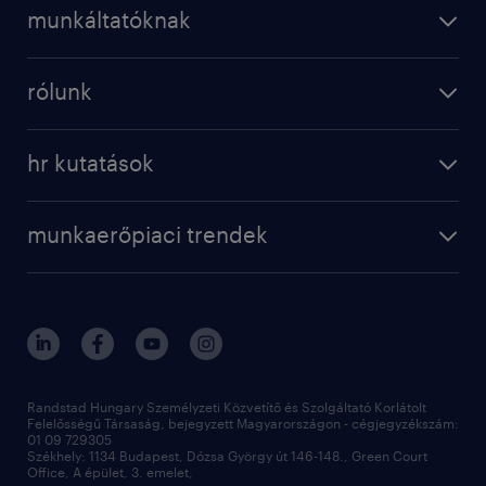
karrier a randstadnál
munkáltatóknak
professional
munkaerő kölcsönzés
digital
rólunk
munkaerő közvetítés
bérkalkulátor
a randstadról
szolgáltatásaink
karrier tippek
hr kutatások
randstad magyarország
munkaerőpiaci trendek
állás profilok
workmonitor
irodáink
operational
kapcsolat
munkaerőpiaci trendek
employer brand research
fenntarthatóság
professional
blog
hr trends survey
sajtóközlemények
digital
hr kutatások
kapcsolat
kiválasztás
megtartás
Randstad Hungary Személyzeti Közvetítő és Szolgáltató Korlátolt
Felelősségű Társaság, bejegyzett Magyarországon - cégjegyzékszám:
munkahelyi teljesítmény
01 09 729305
Székhely: 1134 Budapest, Dózsa György út 146-148., Green Court
Office, A épület, 3. emelet,
toborzás