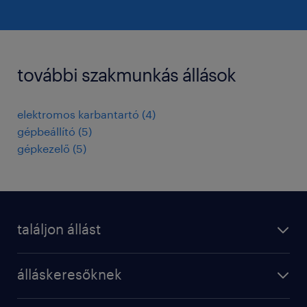
további szakmunkás állások
elektromos karbantartó
(
4
)
gépbeállító
(
5
)
gépkezelő
(
5
)
találjon állást
regisztráció
álláskeresőknek
állások
operational