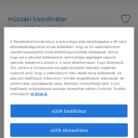
műszaki koordinátor
(termékfejlesztés)
A Randstadnál kombináljuk a technológia adta lehetőségeket a HR iránti
szeged, csongrád
elkötelezettségünkkel annak érdekében, hogy az Ön weboldalunkon
határozatlan idejű
szerzett tapasztalatai minél emberközpontúbbak lehessenek. Ahhoz,
hogy ezt a célunkat beteljesítsük, technológiai segítséget veszünk
főiskolai, egyetemi végzettség / university
igénybe, beleértve a sütiket is. A sütik lehetővé teszik, hogy felismerjük
Önt, amikor a honlapunkat böngészi és ezáltal mélyebb megértést
nyerjünk arról, hogy a weboldalunk mely részeit tartja érdekesnek. Az
alap süti beállítások oldalunkon “minden engedélyezve” státuszúak, de
megjelenítve ekkor: 1 augusztus 2026
amennyiben szükségesnek tartja, bármikor módosíthatja őket. A süti
beállítások módosításával azonban elveszíthet néhány funkciót. További
információt
itt érhet el.
head of project coordination
sütik beállítása
budapest, budapest
sütik elutasítása
határozatlan idejű