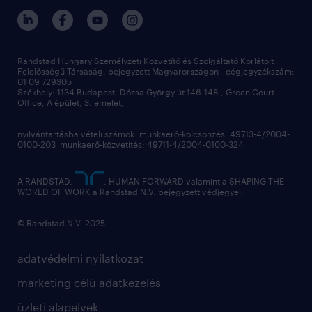
hr kutatások
kapcsolat
kiválasztás
megtartás
Randstad Hungary Személyzeti Közvetítő és Szolgáltató Korlátolt
Felelősségű Társaság, bejegyzett Magyarországon - cégjegyzékszám:
munkahelyi teljesítmény
01 09 729305
Székhely: 1134 Budapest, Dózsa György út 146-148., Green Court
Office, A épület, 3. emelet,
toborzás
munkaerőpiac
nyilvántartásba vételi számok: munkaerő-kölcsönzés: 49713-4/2004-
0100-203 munkaerő-közvetítés: 49711-4/2004-0100-324
employer branding
hírlevél
A RANDSTAD,
, HUMAN FORWARD valamint a SHAPING THE
WORLD OF WORK a Randstad N.V. bejegyzett védjegyei.
© Randstad N.V. 2025
adatvédelmi nyilatkozat
marketing célú adatkezelés
üzleti alapelvek