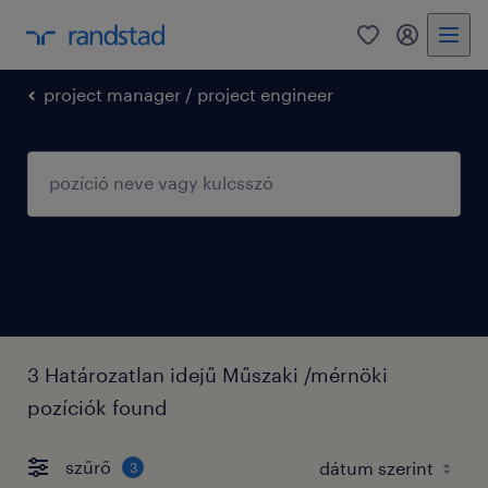
0
fiókom
project manager / project engineer
3 Határozatlan idejű Műszaki /mérnöki
pozíciók found
szűrő
3