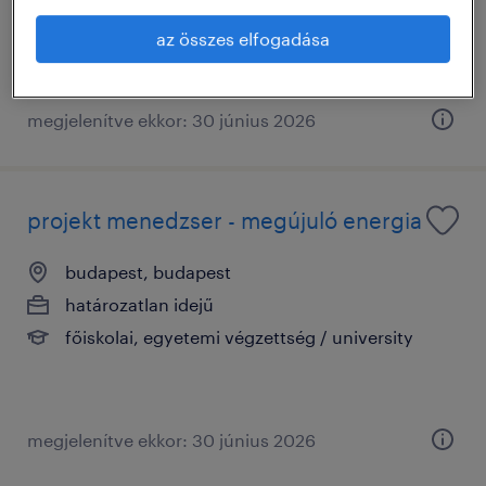
főiskolai, egyetemi végzettség / university
az összes elfogadása
megjelenítve ekkor: 30 június 2026
projekt menedzser - megújuló energia
budapest, budapest
határozatlan idejű
főiskolai, egyetemi végzettség / university
megjelenítve ekkor: 30 június 2026