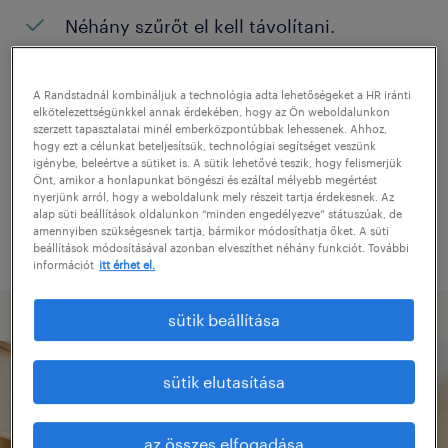
Néhány szűrőt el kell távolítani.
Konkrét helyszínen keresett pozíciókat?
Próbálja meg kibővíteni a keresés
A Randstadnál kombináljuk a technológia adta lehetőségeket a HR iránti
elkötelezettségünkkel annak érdekében, hogy az Ön weboldalunkon
helyszínét.
szerzett tapasztalatai minél emberközpontúbbak lehessenek. Ahhoz,
hogy ezt a célunkat beteljesítsük, technológiai segítséget veszünk
Adjon meg más pozíció nevet, vagy
igénybe, beleértve a sütiket is. A sütik lehetővé teszik, hogy felismerjük
Önt, amikor a honlapunkat böngészi és ezáltal mélyebb megértést
kulcsszót, és ellenőrizze, hogy helyesen
nyerjünk arról, hogy a weboldalunk mely részeit tartja érdekesnek. Az
alap süti beállítások oldalunkon “minden engedélyezve” státuszúak, de
írta-e le.
amennyiben szükségesnek tartja, bármikor módosíthatja őket. A süti
beállítások módosításával azonban elveszíthet néhány funkciót. További
információt
itt érhet el.
sütik beállítása
sütik elutasítása
az összes elfogadása