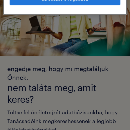
engedje meg, hogy mi megtaláljuk
Önnek.
nem taláta meg, amit
keres?
Töltse fel önéletrajzát adatbázisunkba, hogy
Tanácsadóink megkereshessenek a legjobb
álláslehetőségekkel.