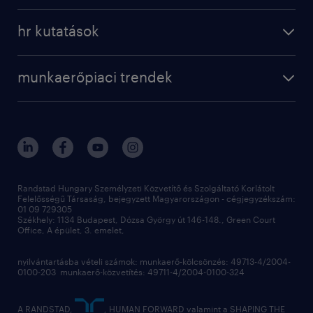
a randstadról
szolgáltatásaink
karrier tippek
hr kutatások
randstad magyarország
munkaerőpiaci trendek
állás profilok
workmonitor
irodáink
operational
kapcsolat
munkaerőpiaci trendek
employer brand research
fenntarthatóság
professional
blog
hr trends survey
sajtóközlemények
digital
hr kutatások
kapcsolat
kiválasztás
megtartás
Randstad Hungary Személyzeti Közvetítő és Szolgáltató Korlátolt
Felelősségű Társaság, bejegyzett Magyarországon - cégjegyzékszám:
munkahelyi teljesítmény
01 09 729305
Székhely: 1134 Budapest, Dózsa György út 146-148., Green Court
Office, A épület, 3. emelet,
toborzás
munkaerőpiac
nyilvántartásba vételi számok: munkaerő-kölcsönzés: 49713-4/2004-
0100-203 munkaerő-közvetítés: 49711-4/2004-0100-324
employer branding
hírlevél
A RANDSTAD,
, HUMAN FORWARD valamint a SHAPING THE