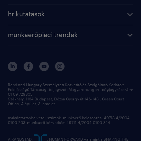
a randstadról
szolgáltatásaink
karrier tippek
hr kutatások
randstad magyarország
munkaerőpiaci trendek
állás profilok
workmonitor
irodáink
operational
kapcsolat
munkaerőpiaci trendek
employer brand research
fenntarthatóság
professional
blog
hr trends survey
sajtóközlemények
digital
hr kutatások
kapcsolat
kiválasztás
megtartás
Randstad Hungary Személyzeti Közvetítő és Szolgáltató Korlátolt
Felelősségű Társaság, bejegyzett Magyarországon - cégjegyzékszám:
munkahelyi teljesítmény
01 09 729305
Székhely: 1134 Budapest, Dózsa György út 146-148., Green Court
Office, A épület, 3. emelet,
toborzás
munkaerőpiac
nyilvántartásba vételi számok: munkaerő-kölcsönzés: 49713-4/2004-
0100-203 munkaerő-közvetítés: 49711-4/2004-0100-324
employer branding
hírlevél
A RANDSTAD,
, HUMAN FORWARD valamint a SHAPING THE