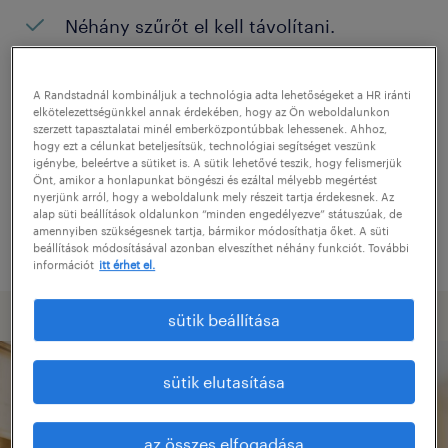
Néhány szűrőt el kell távolítani.
Konkrét helyszínen keresett pozíciókat?
Próbálja meg kibővíteni a keresés
A Randstadnál kombináljuk a technológia adta lehetőségeket a HR iránti
elkötelezettségünkkel annak érdekében, hogy az Ön weboldalunkon
helyszínét.
szerzett tapasztalatai minél emberközpontúbbak lehessenek. Ahhoz,
hogy ezt a célunkat beteljesítsük, technológiai segítséget veszünk
Adjon meg más pozíció nevet, vagy
igénybe, beleértve a sütiket is. A sütik lehetővé teszik, hogy felismerjük
Önt, amikor a honlapunkat böngészi és ezáltal mélyebb megértést
kulcsszót, és ellenőrizze, hogy helyesen
nyerjünk arról, hogy a weboldalunk mely részeit tartja érdekesnek. Az
alap süti beállítások oldalunkon “minden engedélyezve” státuszúak, de
írta-e le.
amennyiben szükségesnek tartja, bármikor módosíthatja őket. A süti
beállítások módosításával azonban elveszíthet néhány funkciót. További
információt
itt érhet el.
sütik beállítása
sütik elutasítása
az összes elfogadása