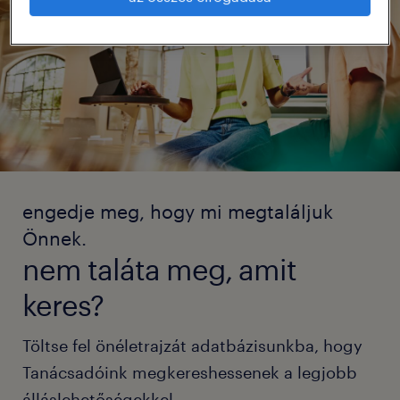
engedje meg, hogy mi megtaláljuk
Önnek.
nem taláta meg, amit
keres?
Töltse fel önéletrajzát adatbázisunkba, hogy
Tanácsadóink megkereshessenek a legjobb
álláslehetőségekkel.