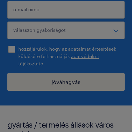
hozzájárulok, hogy az adataimat értesítések
küldésére felhasználják
adatvédelmi
tájékoztató
jóváhagyás
gyártás / termelés állások város