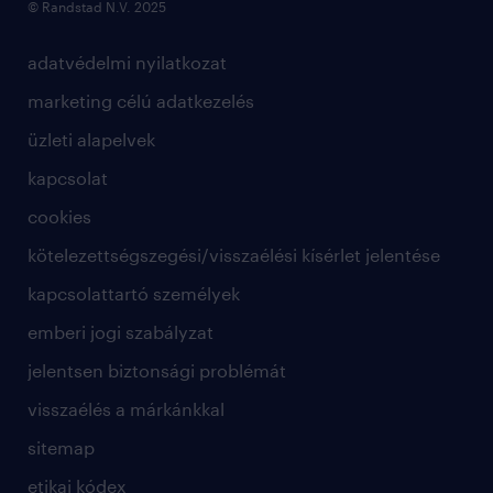
© Randstad N.V. 2025
adatvédelmi nyilatkozat
marketing célú adatkezelés
üzleti alapelvek
kapcsolat
cookies
kötelezettségszegési/visszaélési kísérlet jelentése
kapcsolattartó személyek
emberi jogi szabályzat
jelentsen biztonsági problémát
visszaélés a márkánkkal
sitemap
etikai kódex