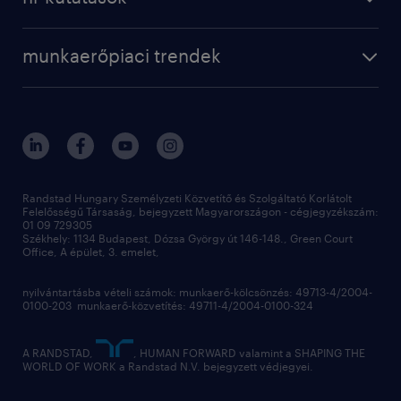
randstad magyarország
munkaerőpiaci trendek
állás profilok
workmonitor
irodáink
operational
kapcsolat
munkaerőpiaci trendek
employer brand research
fenntarthatóság
professional
blog
hr trends survey
sajtóközlemények
digital
hr kutatások
kapcsolat
kiválasztás
megtartás
Randstad Hungary Személyzeti Közvetítő és Szolgáltató Korlátolt
Felelősségű Társaság, bejegyzett Magyarországon - cégjegyzékszám:
munkahelyi teljesítmény
01 09 729305
Székhely: 1134 Budapest, Dózsa György út 146-148., Green Court
Office, A épület, 3. emelet,
toborzás
munkaerőpiac
nyilvántartásba vételi számok: munkaerő-kölcsönzés: 49713-4/2004-
0100-203 munkaerő-közvetítés: 49711-4/2004-0100-324
employer branding
hírlevél
A RANDSTAD,
, HUMAN FORWARD valamint a SHAPING THE
WORLD OF WORK a Randstad N.V. bejegyzett védjegyei.