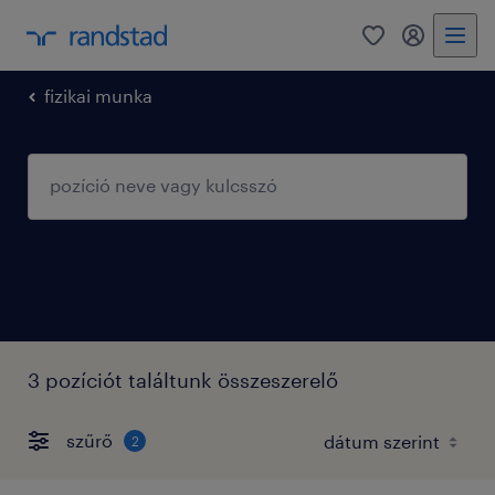
0
fiókom
fizikai munka
3 pozíciót találtunk összeszerelő
szűrő
2