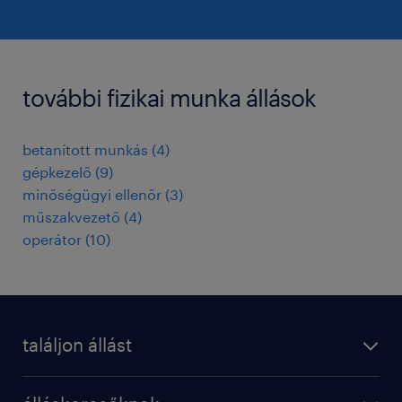
további fizikai munka állások
betanított munkás
(
4
)
gépkezelő
(
9
)
minőségügyi ellenőr
(
3
)
műszakvezető
(
4
)
operátor
(
10
)
találjon állást
regisztráció