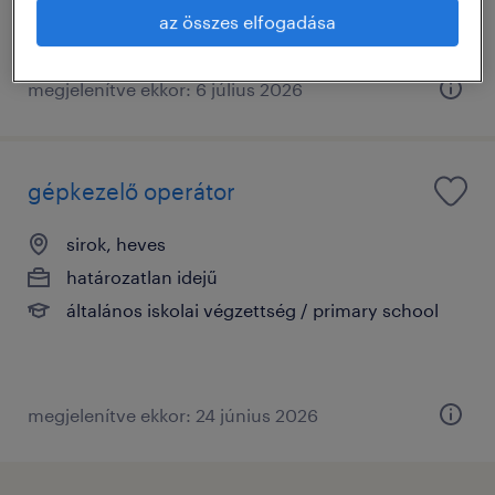
az összes elfogadása
megjelenítve ekkor: 6 július 2026
gépkezelő operátor
sirok, heves
határozatlan idejű
általános iskolai végzettség / primary school
megjelenítve ekkor: 24 június 2026