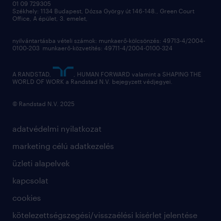
munkahelyi teljesítmény
01 09 729305
Székhely: 1134 Budapest, Dózsa György út 146-148., Green Court
Office, A épület, 3. emelet,
toborzás
munkaerőpiac
nyilvántartásba vételi számok: munkaerő-kölcsönzés: 49713-4/2004-
0100-203 munkaerő-közvetítés: 49711-4/2004-0100-324
employer branding
hírlevél
A RANDSTAD,
, HUMAN FORWARD valamint a SHAPING THE
WORLD OF WORK a Randstad N.V. bejegyzett védjegyei.
© Randstad N.V. 2025
adatvédelmi nyilatkozat
marketing célú adatkezelés
üzleti alapelvek
kapcsolat
cookies
kötelezettségszegési/visszaélési kísérlet jelentése