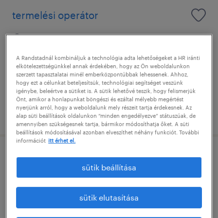
termelési operátor
tatabánya, komárom-esztergom
határozatlan idejű
A Randstadnál kombináljuk a technológia adta lehetőségeket a HR iránti
elkötelezettségünkkel annak érdekében, hogy az Ön weboldalunkon
általános iskolai végzettség / primary school
szerzett tapasztalatai minél emberközpontúbbak lehessenek. Ahhoz,
hogy ezt a célunkat beteljesítsük, technológiai segítséget veszünk
igénybe, beleértve a sütiket is. A sütik lehetővé teszik, hogy felismerjük
Önt, amikor a honlapunkat böngészi és ezáltal mélyebb megértést
nyerjünk arról, hogy a weboldalunk mely részeit tartja érdekesnek. Az
megjelenítve ekkor: 28 július 2026
alap süti beállítások oldalunkon “minden engedélyezve” státuszúak, de
amennyiben szükségesnek tartja, bármikor módosíthatja őket. A süti
beállítások módosításával azonban elveszíthet néhány funkciót. További
információt
itt érhet el.
berendezéskezelő
sütik beállítása
kecskemét, bács-kiskun
határozatlan idejű
sütik elutasítása
szakiskolai végzettség / technical school