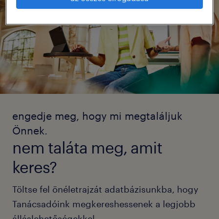
engedje meg, hogy mi megtaláljuk
Önnek.
nem taláta meg, amit
keres?
Töltse fel önéletrajzát adatbázisunkba, hogy
Tanácsadóink megkereshessenek a legjobb
álláslehetőségekkel.