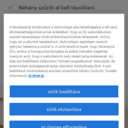
Néhány szűrőt el kell távolítani.
Konkrét helyszínen keresett pozíciókat?
Próbálja meg kibővíteni a keresés
A Randstadnál kombináljuk a technológia adta lehetőségeket a HR iránti
elkötelezettségünkkel annak érdekében, hogy az Ön weboldalunkon
helyszínét.
szerzett tapasztalatai minél emberközpontúbbak lehessenek. Ahhoz,
hogy ezt a célunkat beteljesítsük, technológiai segítséget veszünk
Adjon meg más pozíció nevet, vagy
igénybe, beleértve a sütiket is. A sütik lehetővé teszik, hogy felismerjük
Önt, amikor a honlapunkat böngészi és ezáltal mélyebb megértést
kulcsszót, és ellenőrizze, hogy helyesen
nyerjünk arról, hogy a weboldalunk mely részeit tartja érdekesnek. Az
alap süti beállítások oldalunkon “minden engedélyezve” státuszúak, de
írta-e le.
amennyiben szükségesnek tartja, bármikor módosíthatja őket. A süti
beállítások módosításával azonban elveszíthet néhány funkciót. További
információt
itt érhet el.
sütik beállítása
sütik elutasítása
az összes elfogadása