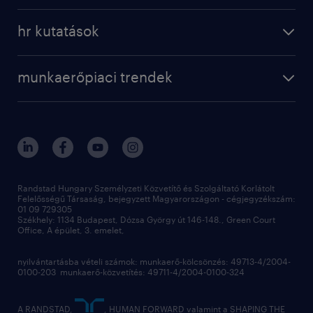
a randstadról
szolgáltatásaink
karrier tippek
hr kutatások
randstad magyarország
munkaerőpiaci trendek
állás profilok
workmonitor
irodáink
operational
kapcsolat
munkaerőpiaci trendek
employer brand research
fenntarthatóság
professional
blog
hr trends survey
sajtóközlemények
digital
hr kutatások
kapcsolat
kiválasztás
megtartás
Randstad Hungary Személyzeti Közvetítő és Szolgáltató Korlátolt
Felelősségű Társaság, bejegyzett Magyarországon - cégjegyzékszám:
munkahelyi teljesítmény
01 09 729305
Székhely: 1134 Budapest, Dózsa György út 146-148., Green Court
Office, A épület, 3. emelet,
toborzás
munkaerőpiac
nyilvántartásba vételi számok: munkaerő-kölcsönzés: 49713-4/2004-
0100-203 munkaerő-közvetítés: 49711-4/2004-0100-324
employer branding
hírlevél
A RANDSTAD,
, HUMAN FORWARD valamint a SHAPING THE