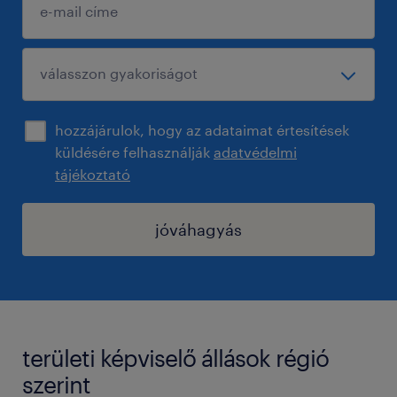
hozzájárulok, hogy az adataimat értesítések
küldésére felhasználják
adatvédelmi
tájékoztató
jóváhagyás
területi képviselő állások régió
szerint