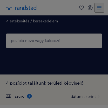
0
fiókom
értékesítés / kereskedelem
4 pozíciót találtunk területi képviselő
szűrő
2