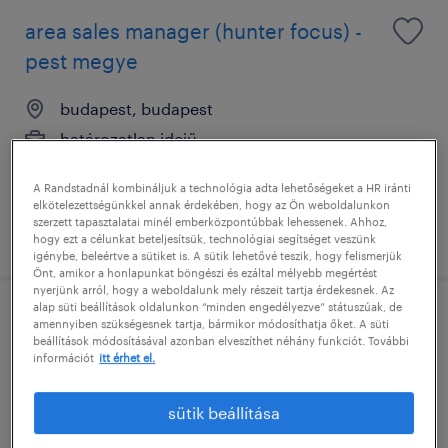
area sales manager (hunter focus) -
pest megye
budapest, budapest
határozatlan idejű
középiskolai végzettség / high school
A Randstadnál kombináljuk a technológia adta lehetőségeket a HR iránti
elkötelezettségünkkel annak érdekében, hogy az Ön weboldalunkon
szerzett tapasztalatai minél emberközpontúbbak lehessenek. Ahhoz,
megjelenítve ekkor: 4 augusztus 2026
hogy ezt a célunkat beteljesítsük, technológiai segítséget veszünk
igénybe, beleértve a sütiket is. A sütik lehetővé teszik, hogy felismerjük
Önt, amikor a honlapunkat böngészi és ezáltal mélyebb megértést
nyerjünk arról, hogy a weboldalunk mely részeit tartja érdekesnek. Az
alap süti beállítások oldalunkon “minden engedélyezve” státuszúak, de
belföldi márkaképviselő
amennyiben szükségesnek tartja, bármikor módosíthatja őket. A süti
beállítások módosításával azonban elveszíthet néhány funkciót. További
információt
itt érhet el.
budapest, budapest
határozatlan idejű
sütik beállítása
középiskolai végzettség / high school