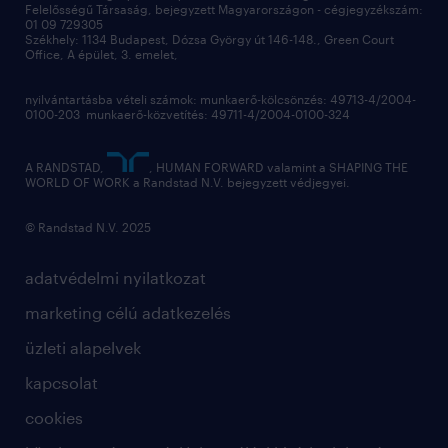
Felelősségű Társaság, bejegyzett Magyarországon - cégjegyzékszám:
munkahelyi teljesítmény
01 09 729305
Székhely: 1134 Budapest, Dózsa György út 146-148., Green Court
Office, A épület, 3. emelet,
toborzás
munkaerőpiac
nyilvántartásba vételi számok: munkaerő-kölcsönzés: 49713-4/2004-
0100-203 munkaerő-közvetítés: 49711-4/2004-0100-324
employer branding
hírlevél
A RANDSTAD,
, HUMAN FORWARD valamint a SHAPING THE
WORLD OF WORK a Randstad N.V. bejegyzett védjegyei.
© Randstad N.V. 2025
adatvédelmi nyilatkozat
marketing célú adatkezelés
üzleti alapelvek
kapcsolat
cookies