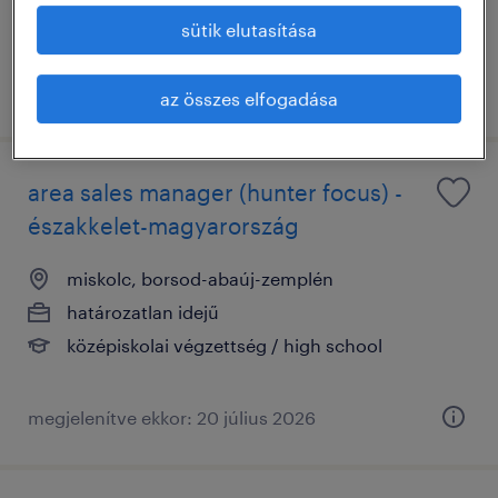
sütik elutasítása
megjelenítve ekkor: 1 augusztus 2026
az összes elfogadása
area sales manager (hunter focus) -
északkelet-magyarország
miskolc, borsod-abaúj-zemplén
határozatlan idejű
középiskolai végzettség / high school
megjelenítve ekkor: 20 július 2026