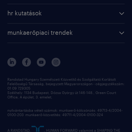
a randstadról
szolgáltatásaink
karrier tippek
hr kutatások
randstad magyarország
munkaerőpiaci trendek
állás profilok
workmonitor
irodáink
operational
kapcsolat
munkaerőpiaci trendek
employer brand research
fenntarthatóság
professional
blog
hr trends survey
sajtóközlemények
digital
hr kutatások
kapcsolat
kiválasztás
megtartás
Randstad Hungary Személyzeti Közvetítő és Szolgáltató Korlátolt
Felelősségű Társaság, bejegyzett Magyarországon - cégjegyzékszám:
munkahelyi teljesítmény
01 09 729305
Székhely: 1134 Budapest, Dózsa György út 146-148., Green Court
Office, A épület, 3. emelet,
toborzás
munkaerőpiac
nyilvántartásba vételi számok: munkaerő-kölcsönzés: 49713-4/2004-
0100-203 munkaerő-közvetítés: 49711-4/2004-0100-324
employer branding
hírlevél
A RANDSTAD,
, HUMAN FORWARD valamint a SHAPING THE