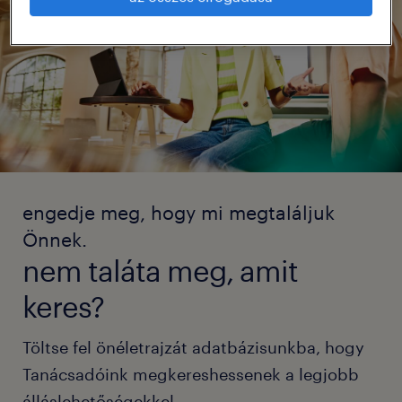
engedje meg, hogy mi megtaláljuk
Önnek.
nem taláta meg, amit
keres?
Töltse fel önéletrajzát adatbázisunkba, hogy
Tanácsadóink megkereshessenek a legjobb
álláslehetőségekkel.