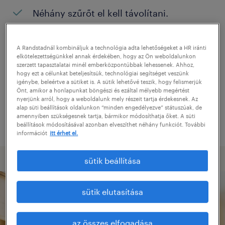
Néhány szűrőt el kell távolítani.
Konkrét helyszínen keresett pozíciókat?
Próbálja meg kibővíteni a keresés
A Randstadnál kombináljuk a technológia adta lehetőségeket a HR iránti
elkötelezettségünkkel annak érdekében, hogy az Ön weboldalunkon
helyszínét.
szerzett tapasztalatai minél emberközpontúbbak lehessenek. Ahhoz,
hogy ezt a célunkat beteljesítsük, technológiai segítséget veszünk
Adjon meg más pozíció nevet, vagy
igénybe, beleértve a sütiket is. A sütik lehetővé teszik, hogy felismerjük
Önt, amikor a honlapunkat böngészi és ezáltal mélyebb megértést
kulcsszót, és ellenőrizze, hogy helyesen
nyerjünk arról, hogy a weboldalunk mely részeit tartja érdekesnek. Az
alap süti beállítások oldalunkon “minden engedélyezve” státuszúak, de
írta-e le.
amennyiben szükségesnek tartja, bármikor módosíthatja őket. A süti
beállítások módosításával azonban elveszíthet néhány funkciót. További
információt
itt érhet el.
sütik beállítása
sütik elutasítása
az összes elfogadása