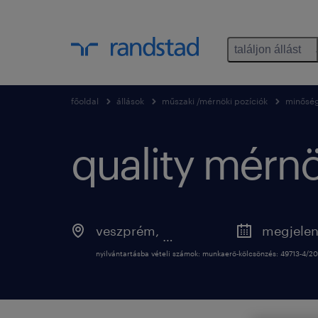
találjon állást
főoldal
állások
műszaki /mérnöki pozíciók
minőség
quality mérnö
veszprém
,
veszprém
nyilvántartásba vételi számok: munkaerő-kölcsönzés: 49713-4/