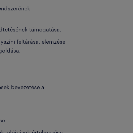
endszerének
ödtetésének támogatása.
színi feltárása, elemzése
egoldása.
ések bevezetése a
se.
iók, előírások értelmezése,