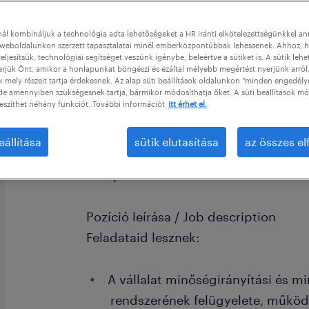
ál kombináljuk a technológia adta lehetőségeket a HR iránti elkötelezettségünkkel a
weboldalunkon szerzett tapasztalatai minél emberközpontúbbak lehessenek. Ahhoz, h
eljesítsük, technológiai segítséget veszünk igénybe, beleértve a sütiket is. A sütik lehe
erjük Önt, amikor a honlapunkat böngészi és ezáltal mélyebb megértést nyerjünk arról
mely részeit tartja érdekesnek. Az alap süti beállítások oldalunkon “minden engedély
de amennyiben szükségesnek tartja, bármikor módosíthatja őket. A süti beállítások mó
eszíthet néhány funkciót. További információt
itt érhet el.
Cégleírás / Organisation/Department
A világ élvonalába tartozó, elektrom
eállítása
sütik elutasítása
az összes e
foglalkozó ügyfelünk számára keres
Veszprémbe.
Pozíció leírása / Job description
Feladataid lesznek:
A vállalat minőségirányítási és m
rendszerének felügyelete, működ