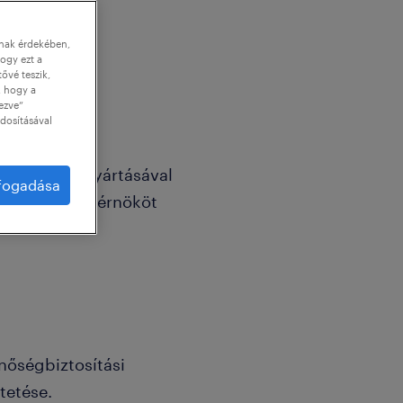
nnak érdekében,
ogy ezt a
tővé teszik,
, hogy a
ezve”
dosításával
os hajtások gyártásával
lfogadása
ünk Quality mérnököt
inőségbiztosítási
tetése.