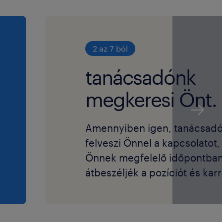
2 az 7 ból
tanácsadónk
megkeresi Önt.
Amennyiben igen, tanácsad
felveszi Önnel a kapcsolatot
Önnek megfelelő időpontba
átbeszéljék a pozíciót és karri