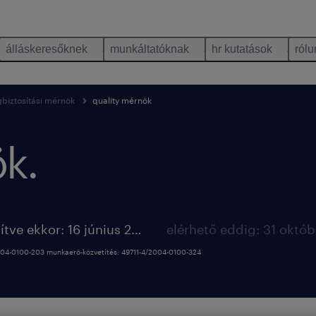
álláskeresőknek
munkáltatóknak
hr kutatások
rólu
biztosítási mérnök
quality mérnök
k.
megjelenítve ekkor: 16 június 2026
2004-0100-203 munkaerő-közvetítés: 49711-4/2004-0100-324