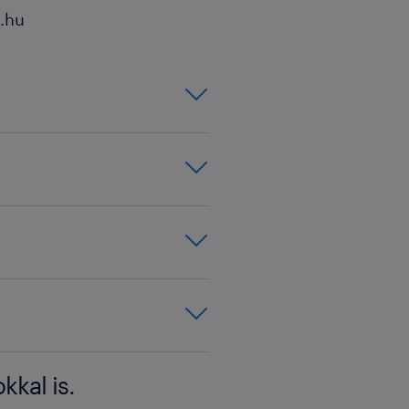
.hu
ersity
kkal is.