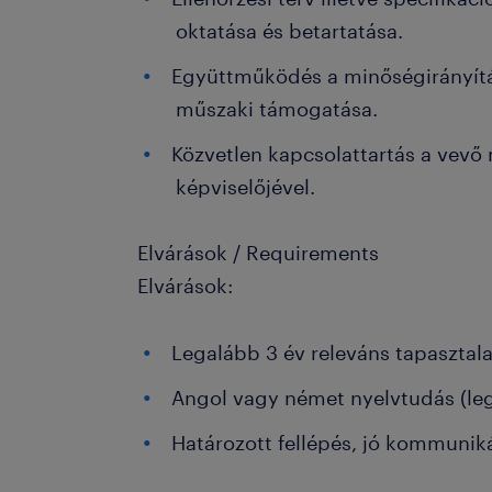
oktatása és betartatása.
Együttműködés a minőségirányítá
műszaki támogatása.
Közvetlen kapcsolattartás a vev
képviselőjével.
Elvárások / Requirements
Elvárások:
Legalább 3 év releváns tapasztal
Angol vagy német nyelvtudás (le
Határozott fellépés, jó kommunik