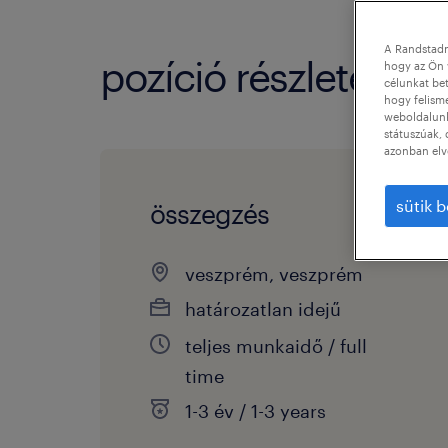
A Randstadn
pozíció részletei
hogy az Ön 
célunkat bet
hogy felism
weboldalunk 
státuszúak, 
azonban elv
sütik b
összegzés
veszprém, veszprém
határozatlan idejű
teljes munkaidő / full
time
1-3 év / 1-3 years