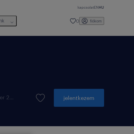
kapcsolat
EN
HU
0
nk
fiókom
elérhető eddig: 31 október 2026
jelentkezem