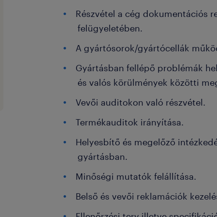
Részvétel a cég dokumentációs r
felügyeletében.
A gyártósorok/gyártócellák műk
Gyártásban fellépő problémák hely
és valós körülmények közötti m
Vevői auditokon való részvétel.
Termékauditok irányítása.
Helyesbítő és megelőző intézked
gyártásban.
Minőségi mutatók felállítása.
Belső és vevői reklamációk kezelé
Ellenőrzési terv illetve specifikác