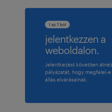
1 az 7 ból
jelentkezzen a
weboldalon.
Jelentkezést követően átné
pályázatát, hogy megfelel-e
állás elvárásainak.