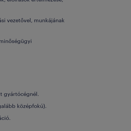
si vezetővel, munkájának
ő minőségügyi
at gyártócégnél.
galább középfokú).
áció.