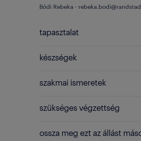
Bódi Rebeka - rebeka.bodi@randstad
tapasztalat
1-3 év / 1-3 years
készségek
external audit
szakmai ismeretek
customer QA
BSc / BA degree
audit
szükséges végzettség
BSc / BA diploma
quality
Főiskolai, egyetemi végzettség / Univ
internal audit
ossza meg ezt az állást máso