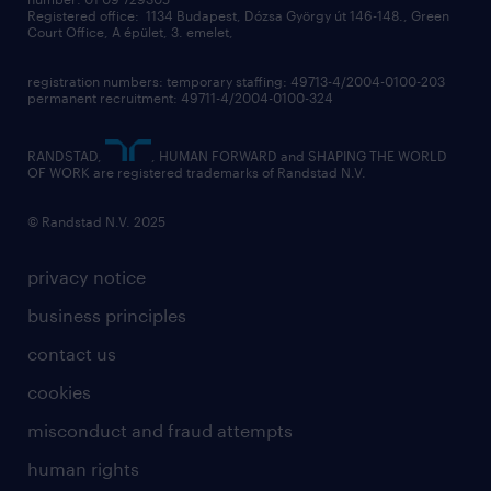
contact us
Registered office: 1134 Budapest, Dózsa György út 146-148., Green
Court Office, A épület, 3. emelet,
registration numbers: temporary staffing: 49713-4/2004-0100-203
permanent recruitment: 49711-4/2004-0100-324
RANDSTAD,
, HUMAN FORWARD and SHAPING THE WORLD
OF WORK are registered trademarks of Randstad N.V.
© Randstad N.V. 2025
privacy notice
business principles
contact us
cookies
misconduct and fraud attempts
human rights