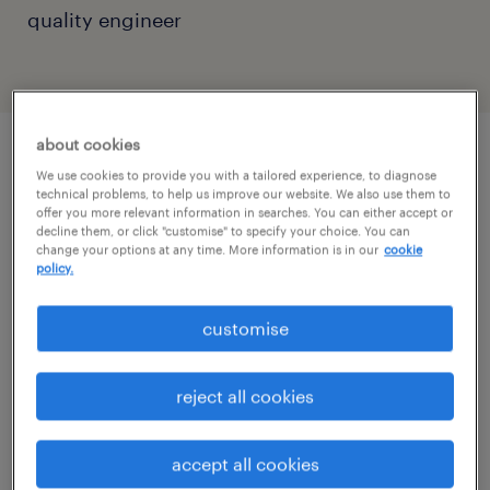
quality engineer
about cookies
job details
We use cookies to provide you with a tailored experience, to diagnose
technical problems, to help us improve our website. We also use them to
offer you more relevant information in searches. You can either accept or
decline them, or click "customise" to specify your choice. You can
Cégleírás / Organisation/Department
change your options at any time. More information is in our
cookie
policy.
A világ élvonalába tartozó, elektromos
hajtások gyártásával foglalkozó ügyfelünk
customise
számára keresünk Quality mérnököt
Veszprémbe.
reject all cookies
Pozíció leírása / Job description
accept all cookies
Feladataid lesznek: