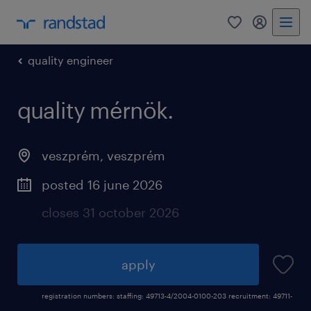
0
my randst
quality engineer
quality mérnök.
veszprém
,
veszprém
posted 16 june 2026
closes 31 october 2026
apply
registration numbers: staffing: 49713-4/2004-0100-203 recruitment: 49711-