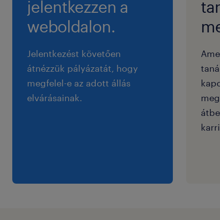
jelentkezzen a
ta
weboldalon.
me
Jelentkezést követően
Ame
átnézzük pályázatát, hogy
taná
megfelel-e az adott állás
kapc
elvárásainak.
megf
átbe
karri