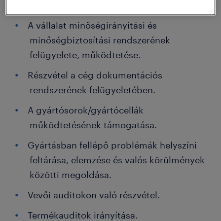
A vállalat minőségirányítási és
minőségbiztosítási rendszerének
felügyelete, működtetése.
Részvétel a cég dokumentációs
rendszerének felügyeletében.
A gyártósorok/gyártócellák
működtetésének támogatása.
Gyártásban fellépő problémák helyszíni
feltárása, elemzése és valós körülmények
közötti megoldása.
Vevői auditokon való részvétel.
Termékauditok irányítása.