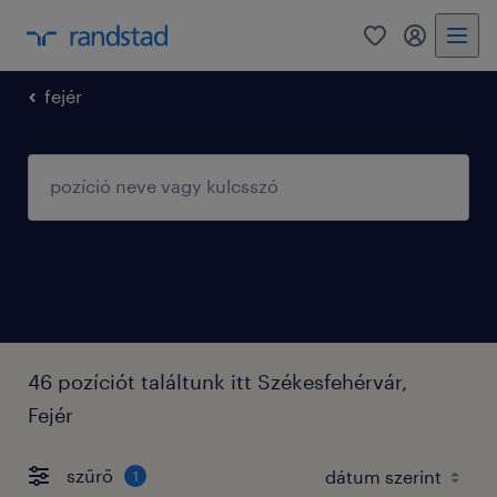
0
fiókom
fejér
46 pozíciót találtunk itt Székesfehérvár,
Fejér
szűrő
1