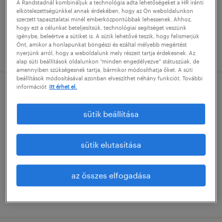
főiskolai, egyetemi végzettség / university
A Randstadnál kombináljuk a technológia adta lehetőségeket a HR iránti
elkötelezettségünkkel annak érdekében, hogy az Ön weboldalunkon
szerzett tapasztalatai minél emberközpontúbbak lehessenek. Ahhoz,
hogy ezt a célunkat beteljesítsük, technológiai segítséget veszünk
igénybe, beleértve a sütiket is. A sütik lehetővé teszik, hogy felismerjük
Önt, amikor a honlapunkat böngészi és ezáltal mélyebb megértést
megjelenítve ekkor: 16 július 2026
nyerjünk arról, hogy a weboldalunk mely részeit tartja érdekesnek. Az
alap süti beállítások oldalunkon “minden engedélyezve” státuszúak, de
amennyiben szükségesnek tartja, bármikor módosíthatja őket. A süti
beállítások módosításával azonban elveszíthet néhány funkciót. További
információt
itt érhet el.
operátor
sütik beállítása
balatonfűzfő, veszprém
határozatlan idejű
sütik elutasítása
szakiskolai végzettség / technical school
az összes elfogadása
megjelenítve ekkor: 10 július 2026