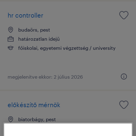
hr controller
budaörs, pest
határozatlan idejű
főiskolai, egyetemi végzettség / university
megjelenítve ekkor: 2 július 2026
előkészítő mérnök
biatorbágy, pest
határozatlan idejű