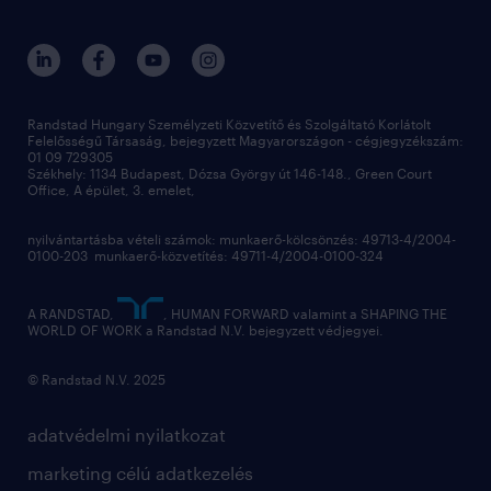
blog
hr trends survey
sajtóközlemények
digital
hr kutatások
kapcsolat
kiválasztás
megtartás
Randstad Hungary Személyzeti Közvetítő és Szolgáltató Korlátolt
Felelősségű Társaság, bejegyzett Magyarországon - cégjegyzékszám:
munkahelyi teljesítmény
01 09 729305
Székhely: 1134 Budapest, Dózsa György út 146-148., Green Court
Office, A épület, 3. emelet,
toborzás
munkaerőpiac
nyilvántartásba vételi számok: munkaerő-kölcsönzés: 49713-4/2004-
0100-203 munkaerő-közvetítés: 49711-4/2004-0100-324
employer branding
hírlevél
A RANDSTAD,
, HUMAN FORWARD valamint a SHAPING THE
WORLD OF WORK a Randstad N.V. bejegyzett védjegyei.
© Randstad N.V. 2025
adatvédelmi nyilatkozat
marketing célú adatkezelés