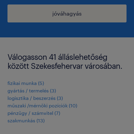
jóváhagyás
Válogasson 41 álláslehetőség
között Szekesfehervar városában.
fizikai munka
(
5
)
gyártás / termelés
(
3
)
logisztika / beszerzés
(
3
)
műszaki /mérnöki pozíciók
(
10
)
pénzügy / számvitel
(
7
)
szakmunkás
(
13
)