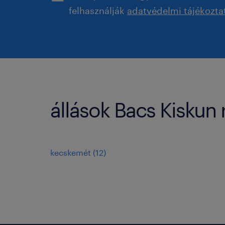
felhasználják
adatvédelmi tájékozta
állások Bacs Kiskun
kecskemét
(
12
)