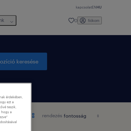
kapcsolat
EN
HU
0
nk
fiókom
ozíció keresése
nnak érdekében,
ogy ezt a
tővé teszik,
, hogy a
rendezés
ezve”
dosításával