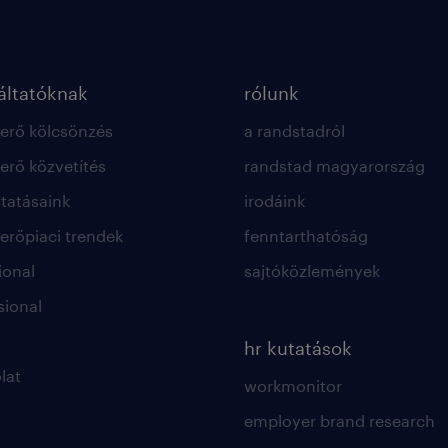
ltatóknak
rólunk
rő kölcsönzés
a randstadról
rő közvetítés
randstad magyarország
ltatásaink
irodáink
rőpiaci trendek
fenntarthatóság
ional
sajtóközlemények
sional
hr kutatások
lat
workmonitor
employer brand research