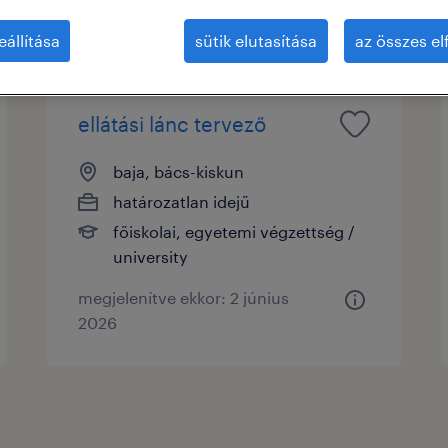
ok
eállítása
sütik elutasítása
az összes e
ellátási lánc tervező
baja, bács-kiskun
határozatlan idejű
főiskolai, egyetemi végzettség /
university
megjelenítve ekkor: 2 június
2026