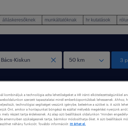
álláskeresőknek
munkáltatóknak
hr kutatások
rólu
3 p
ál kombináljuk a technológia adta lehetőségeket a HR iránti elkötelezettségünkkel a
weboldalunkon szerzett tapasztalatai minél emberközpontúbbak lehessenek. Ahhoz, h
eljesítsük, technológiai segítséget veszünk igénybe, beleértve a sütiket is. A sütik lehe
erjük Önt, amikor a honlapunkat böngészi és ezáltal mélyebb megértést nyerjünk arról
ács-Kiskun
mely részeit tartja érdekesnek. Az alap süti beállítások oldalunkon “minden engedély
de amennyiben szükségesnek tartja, bármikor módosíthatja őket. A süti beállítások mó
eszíthet néhány funkciót. További információt
itt érhet el.