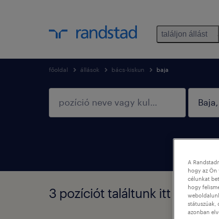
találjon állást
főoldal
állások
bács-kiskun
baja
A Randstadn
hogy az Ön 
célunkat bet
hogy felism
3 pozíciót találtunk itt Baja, B
weboldalunk 
státuszúak, 
azonban elv