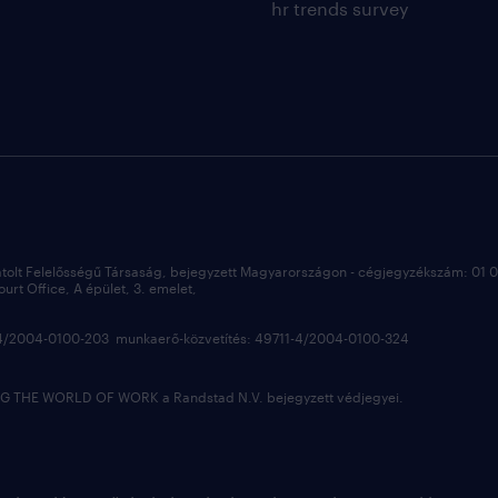
hr trends survey
átolt Felelősségű Társaság, bejegyzett Magyarországon - cégjegyzékszám: 01
rt Office, A épület, 3. emelet,
3-4/2004-0100-203 munkaerő-közvetítés: 49711-4/2004-0100-324
 THE WORLD OF WORK a Randstad N.V. bejegyzett védjegyei.