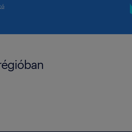
tó
 régióban