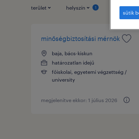
terület
helyszín
állás típus
1
sütik b
minőségbiztosítási mérnök
baja, bács-kiskun
határozatlan idejű
főiskolai, egyetemi végzettség /
university
megjelenítve ekkor: 1 július 2026