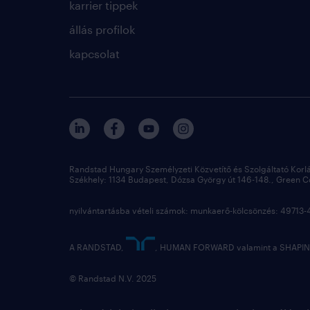
karrier tippek
állás profilok
kapcsolat
Randstad Hungary Személyzeti Közvetítő és Szolgáltató Korl
Székhely: 1134 Budapest, Dózsa György út 146-148., Green Cou
nyilvántartásba vételi számok: munkaerő-kölcsönzés: 4971
A RANDSTAD,
, HUMAN FORWARD valamint a SHAPING
© Randstad N.V. 2025