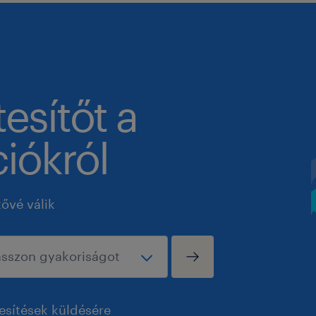
tesítőt a
iókról
tővé válik
esítések küldésére