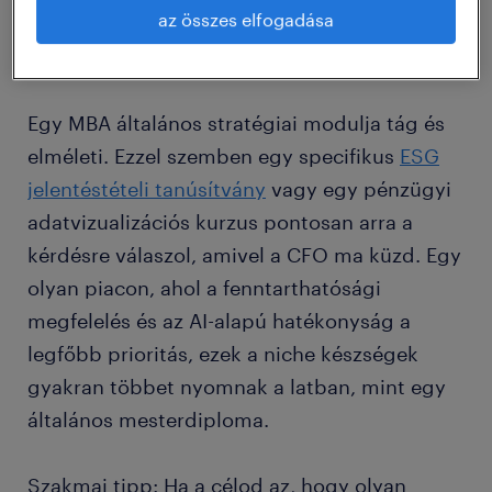
az összes elfogadása
vezetőket keresnek, akik képesek megoldani
konkrét, nagy kockázatú problémákat.
Egy MBA általános stratégiai modulja tág és
elméleti. Ezzel szemben egy specifikus
ESG
jelentéstételi tanúsítvány
vagy egy pénzügyi
adatvizualizációs kurzus pontosan arra a
kérdésre válaszol, amivel a CFO ma küzd. Egy
olyan piacon, ahol a fenntarthatósági
megfelelés és az AI-alapú hatékonyság a
legfőbb prioritás, ezek a niche készségek
gyakran többet nyomnak a latban, mint egy
általános mesterdiploma.
Szakmai tipp: Ha a célod az, hogy olyan