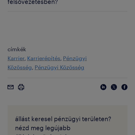
felsővezetésben?
válik.
Igen. A modern vállalatok egyre inkább az egymásra
építhető AI és ESG szaktudást részesítik előnyben az
általános diplomákkal szemben és elismerik a
jelenlegi technikai kihívások azonnali megoldására
való képességet.
címkék
Karrier
Karrierépítés
Pénzügyi
Közösség
Pénzügyi Közösség
állást keresel pénzügyi területen?
nézd meg legújabb