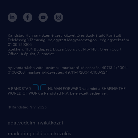
Randstad Hungary Személyzeti Közvetítő és Szolgáltató Korlátolt
Felelősségű Társaság, bejegyzett Magyarországon - cégjegyzékszám:
01 09 729305
Székhely: 1134 Budapest, Dózsa György út 146-148., Green Court
Office, A épület, 3. emelet,
nyilvántartásba vételi számok: munkaerő-kölcsönzés: 49713-4/2004-
0100-203 munkaerő-közvetítés: 49711-4/2004-0100-324
A RANDSTAD,
, HUMAN FORWARD valamint a SHAPING THE
WORLD OF WORK a Randstad N.V. bejegyzett védjegyei.
© Randstad N.V. 2025
adatvédelmi nyilatkozat
marketing célú adatkezelés