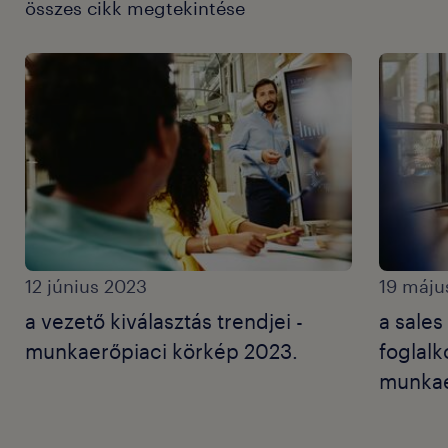
összes cikk megtekintése
12 június 2023
19 máju
a vezető kiválasztás trendjei -
a sales
munkaerőpiaci körkép 2023.
foglalk
munkae