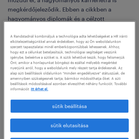
mozdul el, a hagyományos karrierlétra is
megkérdőjeleződik. Ebben a cikkben a
hagyományos diplomák és a célzott
mikrotanúsítványok megtérülését (ROI)
nézzük meg, és elmondjuk, miért az
A Randstadnál kombináljuk a technológia adta lehetőségeket a HR iránti
elkötelezettségünkkel annak érdekében, hogy az Ön weboldalunkon
egymásra építhető szaktudás az új vezetői
szerzett tapasztalatai minél emberközpontúbbak lehessenek. Ahhoz,
hogy ezt a célunkat beteljesítsük, technológiai segítséget veszünk
standard 2026-ban.
igénybe, beleértve a sütiket is. A sütik lehetővé teszik, hogy felismerjük
Önt, amikor a honlapunkat böngészi és ezáltal mélyebb megértést
nyerjünk arról, hogy a weboldalunk mely részeit tartja érdekesnek. Az
releváns még az általános MBA a
alap süti beállítások oldalunkon “minden engedélyezve” státuszúak, de
amennyiben szükségesnek tartja, bármikor módosíthatja őket. A süti
specialisták piacán?
beállítások módosításával azonban elveszíthet néhány funkciót. További
információt
itt érhet el.
Az általános szemléletű mindentudók
sütik beállítása
korszaka leáldozóban van. Ma a magyar
munkáltatók, a vezető bankoktól kezdve a
sütik elutasítása
vidéki gyártóközpontokig, olyan magas
szintű technikai ismeretekkel rendelkező