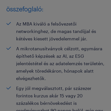
összefoglaló:
Az MBA kiváló a felsővezetői
networkinghez, de magas tandíjjal és
kétéves kiesett jövedelemmel jár.
A mikrotanusítványok célzott, egymásra
építhető képzések az AI, az ESG
jelentéstétel és az adatelemzés területén,
amelyek töredékáron, hónapok alatt
elvégezhetők.
Egy jól megválasztott, pár százezer
forintos kurzus akár 15 vagy 20
százalékos bérnövekedést is
eredményezhet 90 napon belül, míg egy