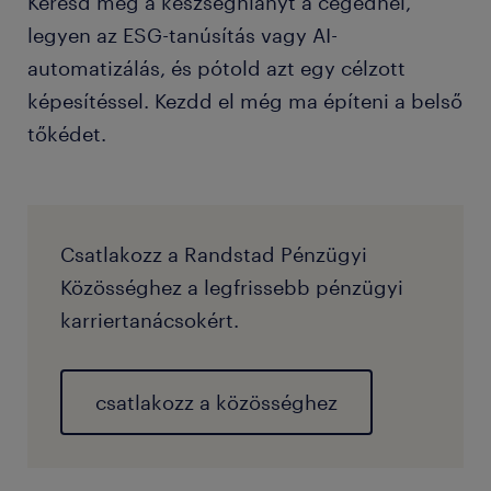
Keresd meg a készséghiányt a cégednél,
legyen az ESG-tanúsítás vagy AI-
automatizálás, és pótold azt egy célzott
képesítéssel. Kezdd el még ma építeni a belső
tőkédet.
Csatlakozz a Randstad Pénzügyi
Közösséghez a legfrissebb pénzügyi
karriertanácsokért.
csatlakozz a közösséghez