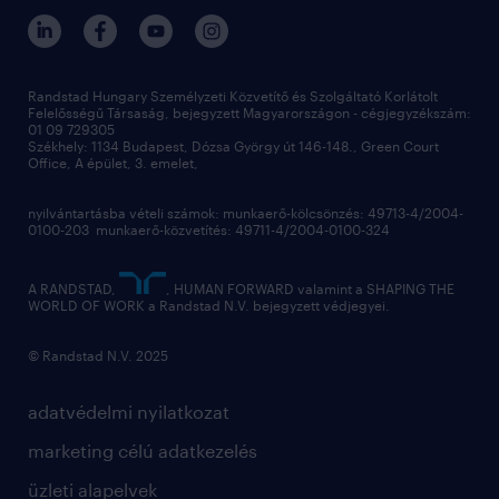
Randstad Hungary Személyzeti Közvetítő és Szolgáltató Korlátolt
Felelősségű Társaság, bejegyzett Magyarországon - cégjegyzékszám:
01 09 729305
Székhely: 1134 Budapest, Dózsa György út 146-148., Green Court
Office, A épület, 3. emelet,
nyilvántartásba vételi számok: munkaerő-kölcsönzés: 49713-4/2004-
0100-203 munkaerő-közvetítés: 49711-4/2004-0100-324
A RANDSTAD,
, HUMAN FORWARD valamint a SHAPING THE
WORLD OF WORK a Randstad N.V. bejegyzett védjegyei.
© Randstad N.V. 2025
adatvédelmi nyilatkozat
marketing célú adatkezelés
üzleti alapelvek