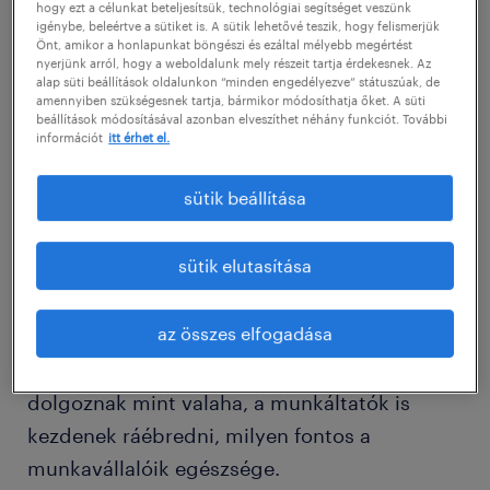
nagyban segíthetnek a rossz szokások
hogy ezt a célunkat beteljesítsük, technológiai segítséget veszünk
igénybe, beleértve a sütiket is. A sütik lehetővé teszik, hogy felismerjük
megfékezésében és az egészség
Önt, amikor a honlapunkat böngészi és ezáltal mélyebb megértést
nyerjünk arról, hogy a weboldalunk mely részeit tartja érdekesnek. Az
megőrzésében munkahelyünkön is, emellett
alap süti beállítások oldalunkon “minden engedélyezve” státuszúak, de
amennyiben szükségesnek tartja, bármikor módosíthatja őket. A süti
felkészítik testünket a munka utáni
beállítások módosításával azonban elveszíthet néhány funkciót. További
testmozgásra.
információt
itt érhet el.
sütik beállítása
Jelenleg egy átlagos magyar munkavállaló
nagyjából 36 órát dolgozik hetente,
sütik elutasítása
ugyanakkor a felnőttek egynegyede
kevesebb mint 30 perces fizikai
az összes elfogadása
tevékenységet végez naponta. Most, hogy az
emberek tovább élnek és ezáltal tovább is
dolgoznak mint valaha, a munkáltatók is
kezdenek ráébredni, milyen fontos a
munkavállalóik egészsége.