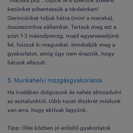
"macska póz". Üljünk le a székünk szélére,
kezünket pihentessük a térdeinken!
Gerincünket toljuk hátra (mint a macska),
összeszorítva vállainkat. Tartsuk meg ezt a
pózt 1-2 másodpercig, majd egyenesedjünk
fel, húzzuk ki magunkat. Ismételjük meg a
gyakorlatot, amíg úgy nem érezzük, hogy
hátunk ellazult.
5. Munkahelyi mozgásgyakorlatok
Ha irodában dolgozunk és nehéz elmozdulni
az asztalunktól, több tucat diszkrét módunk
van arra, hogy aktívak legyünk.
Tipp: Ülés közben jó erősítő gyakorlatok