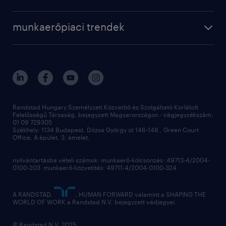
munkaerőpiaci trendek
Randstad Hungary Személyzeti Közvetítő és Szolgáltató Korlátolt
Felelősségű Társaság, bejegyzett Magyarországon - cégjegyzékszám:
01 09 729305
Székhely: 1134 Budapest, Dózsa György út 146-148., Green Court
Office, A épület, 3. emelet,
nyilvántartásba vételi számok: munkaerő-kölcsönzés: 49713-4/2004-
0100-203 munkaerő-közvetítés: 49711-4/2004-0100-324
A RANDSTAD,
, HUMAN FORWARD valamint a SHAPING THE
WORLD OF WORK a Randstad N.V. bejegyzett védjegyei.
© Randstad N.V. 2025