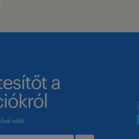
tesítőt a
iókról
tővé válik