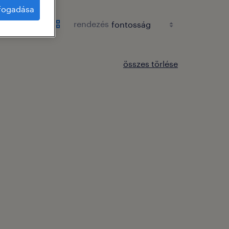
lfogadása
rendezés
összes törlése