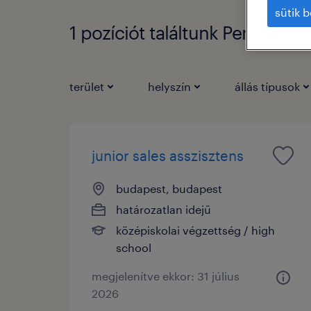
sütik b
1 pozíciót találtunk Penzugyi 
terület
helyszín
állás típusok
junior sales asszisztens
budapest, budapest
határozatlan idejű
középiskolai végzettség / high
school
megjelenítve ekkor: 31 július
2026