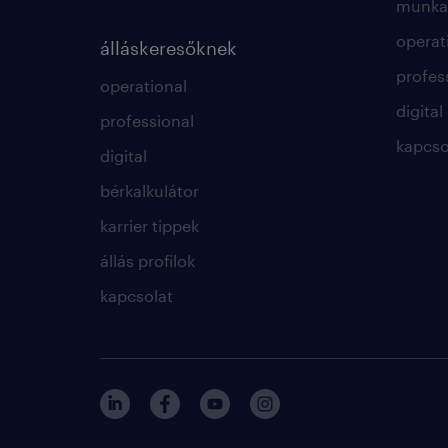
munkae
operat
álláskeresőknek
profes
operational
digital
professional
kapcso
digital
bérkalkulátor
karrier tippek
állás profilok
kapcsolat