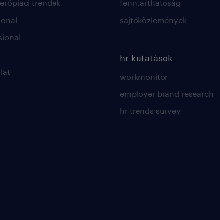
rőpiaci trendek
fenntarthatóság
ional
sajtóközlemények
sional
hr kutatások
lat
workmonitor
employer brand research
hr trends survey