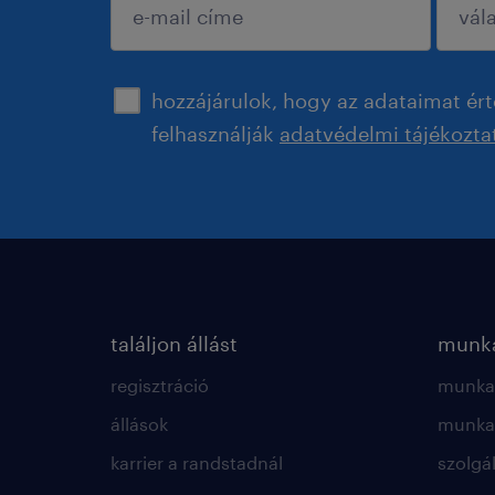
jóváhagyás
hozzájárulok, hogy az adataimat ért
felhasználják
adatvédelmi tájékozta
találjon állást
munká
regisztráció
munkae
állások
munkae
karrier a randstadnál
szolgá