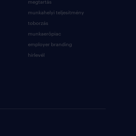
megtartás
munkahelyi teljesítmény
toborzás
munkaerőpiac
employer branding
hírlevél