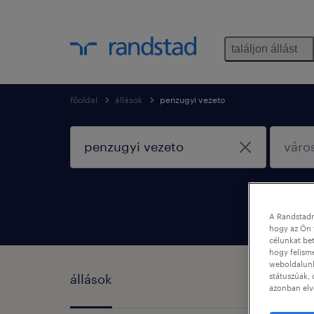
találjon állást
főoldal
állások
penzugyi vezeto
A Randstadn
hogy az Ön 
célunkat bet
hogy felism
weboldalunk 
státuszúak, 
állások
azonban elv