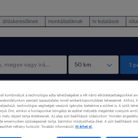
álláskeresőknek
munkáltatóknak
hr kutatások
rólu
1 p
sze
keresé
ál kombináljuk a technológia adta lehetőségeket a HR iránti elkötelezettségünkkel a
weboldalunkon szerzett tapasztalatai minél emberközpontúbbak lehessenek. Ahhoz, h
eljesítsük, technológiai segítséget veszünk igénybe, beleértve a sütiket is. A sütik lehe
erjük Önt, amikor a honlapunkat böngészi és ezáltal mélyebb megértést nyerjünk arról
mely részeit tartja érdekesnek. Az alap süti beállítások oldalunkon “minden engedély
de amennyiben szükségesnek tartja, bármikor módosíthatja őket. A süti beállítások mó
eszíthet néhány funkciót. További információt
itt érhet el.