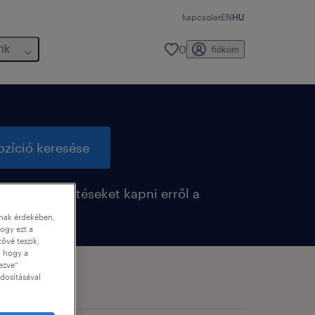
kapcsolat
EN
HU
0
nk
fiókom
ozíció keresése
retnék értesítéseket kapni erről a
sről
nnak érdekében,
ogy ezt a
tővé teszik,
, hogy a
ezve”
dosításával