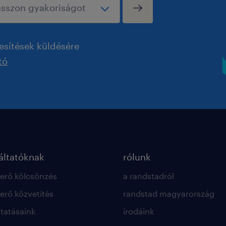
esítések küldésére
tó
ltatóknak
rólunk
rő kölcsönzés
a randstadról
rő közvetítés
randstad magyarország
ltatásaink
irodáink