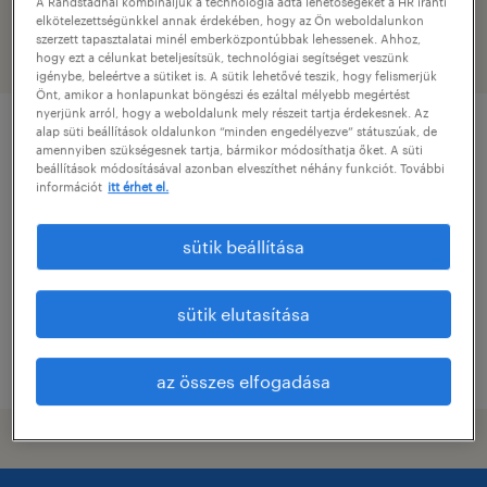
A Randstadnál kombináljuk a technológia adta lehetőségeket a HR iránti
elkötelezettségünkkel annak érdekében, hogy az Ön weboldalunkon
szerzett tapasztalatai minél emberközpontúbbak lehessenek. Ahhoz,
szűrő
hogy ezt a célunkat beteljesítsük, technológiai segítséget veszünk
igénybe, beleértve a sütiket is. A sütik lehetővé teszik, hogy felismerjük
Önt, amikor a honlapunkat böngészi és ezáltal mélyebb megértést
nyerjünk arról, hogy a weboldalunk mely részeit tartja érdekesnek. Az
alap süti beállítások oldalunkon “minden engedélyezve” státuszúak, de
irányítási rendszer koordinátor
amennyiben szükségesnek tartja, bármikor módosíthatja őket. A süti
beállítások módosításával azonban elveszíthet néhány funkciót. További
információt
itt érhet el.
tiszaújváros, borsod-abaúj-zemplén
határozatlan idejű
sütik beállítása
főiskolai, egyetemi végzettség / university
sütik elutasítása
megjelenítve ekkor: 5 augusztus 2026
az összes elfogadása