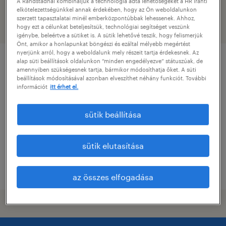
A Randstadnál kombináljuk a technológia adta lehetőségeket a HR iránti
elkötelezettségünkkel annak érdekében, hogy az Ön weboldalunkon
szerzett tapasztalatai minél emberközpontúbbak lehessenek. Ahhoz,
szűrő
hogy ezt a célunkat beteljesítsük, technológiai segítséget veszünk
igénybe, beleértve a sütiket is. A sütik lehetővé teszik, hogy felismerjük
Önt, amikor a honlapunkat böngészi és ezáltal mélyebb megértést
nyerjünk arról, hogy a weboldalunk mely részeit tartja érdekesnek. Az
alap süti beállítások oldalunkon “minden engedélyezve” státuszúak, de
pénzügyi kontroller
amennyiben szükségesnek tartja, bármikor módosíthatja őket. A süti
beállítások módosításával azonban elveszíthet néhány funkciót. További
információt
itt érhet el.
gyöngyös, heves
határozatlan idejű
sütik beállítása
főiskolai, egyetemi végzettség / university
sütik elutasítása
megjelenítve ekkor: 27 július 2026
az összes elfogadása