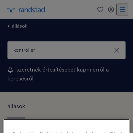
0
fiókom
állások
szeretnék értesítéseket kapni erről a
keresésről
állások
1 pozíciót találtunk Kontroller