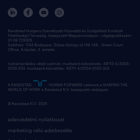
hr kutatások
kapcsolat
kiválasztás
megtartás
Randstad Hungary Személyzeti Közvetítő és Szolgáltató Korlátolt
Felelősségű Társaság, bejegyzett Magyarországon - cégjegyzékszám:
munkahelyi teljesítmény
01 09 729305
Székhely: 1134 Budapest, Dózsa György út 146-148., Green Court
Office, A épület, 3. emelet,
toborzás
munkaerőpiac
nyilvántartásba vételi számok: munkaerő-kölcsönzés: 49713-4/2004-
0100-203 munkaerő-közvetítés: 49711-4/2004-0100-324
employer branding
hírlevél
A RANDSTAD,
, HUMAN FORWARD valamint a SHAPING THE
WORLD OF WORK a Randstad N.V. bejegyzett védjegyei.
© Randstad N.V. 2025
adatvédelmi nyilatkozat
marketing célú adatkezelés