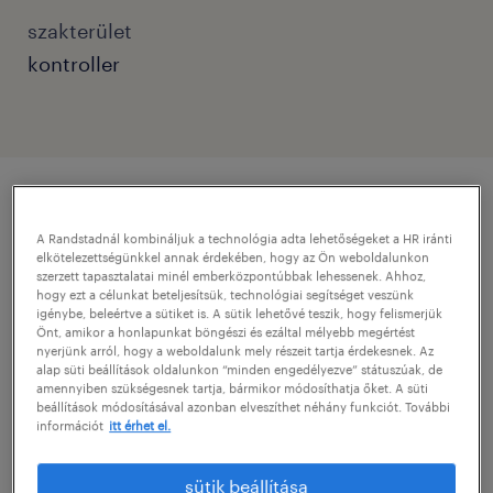
szakterület
kontroller
pozíció részletei
A Randstadnál kombináljuk a technológia adta lehetőségeket a HR iránti
elkötelezettségünkkel annak érdekében, hogy az Ön weboldalunkon
szerzett tapasztalatai minél emberközpontúbbak lehessenek. Ahhoz,
Cégleírás / Organisation/Department
hogy ezt a célunkat beteljesítsük, technológiai segítséget veszünk
igénybe, beleértve a sütiket is. A sütik lehetővé teszik, hogy felismerjük
Our partner is an international financial and
Önt, amikor a honlapunkat böngészi és ezáltal mélyebb megértést
nyerjünk arról, hogy a weboldalunk mely részeit tartja érdekesnek. Az
insurance service provider with over 20 years
alap süti beállítások oldalunkon “minden engedélyezve” státuszúak, de
amennyiben szükségesnek tartja, bármikor módosíthatja őket. A süti
of stable market presence. Operating as a
beállítások módosításával azonban elveszíthet néhány funkciót. További
legally independent entity within a
információt
itt érhet el.
prestigious global group, the company
sütik beállítása