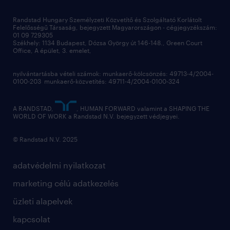
megtartás
Randstad Hungary Személyzeti Közvetítő és Szolgáltató Korlátolt
Felelősségű Társaság, bejegyzett Magyarországon - cégjegyzékszám:
munkahelyi teljesítmény
01 09 729305
Székhely: 1134 Budapest, Dózsa György út 146-148., Green Court
Office, A épület, 3. emelet,
toborzás
munkaerőpiac
nyilvántartásba vételi számok: munkaerő-kölcsönzés: 49713-4/2004-
0100-203 munkaerő-közvetítés: 49711-4/2004-0100-324
employer branding
hírlevél
A RANDSTAD,
, HUMAN FORWARD valamint a SHAPING THE
WORLD OF WORK a Randstad N.V. bejegyzett védjegyei.
© Randstad N.V. 2025
adatvédelmi nyilatkozat
marketing célú adatkezelés
üzleti alapelvek
kapcsolat