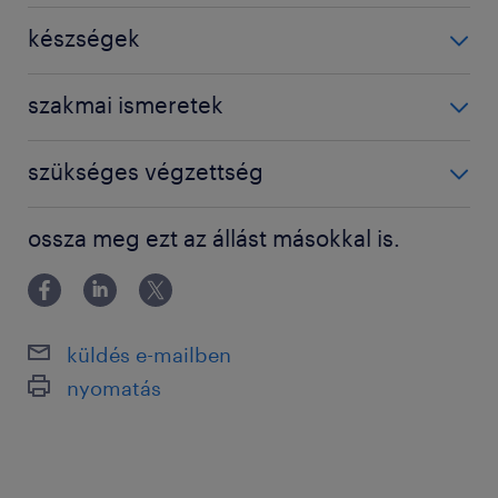
3-5 év / 3-5 years
készségek
controlling
szakmai ismeretek
finance
BSc / BA degree
szükséges végzettség
Főiskolai, egyetemi végzettség / University
ossza meg ezt az állást másokkal is.
küldés e-mailben
nyomatás