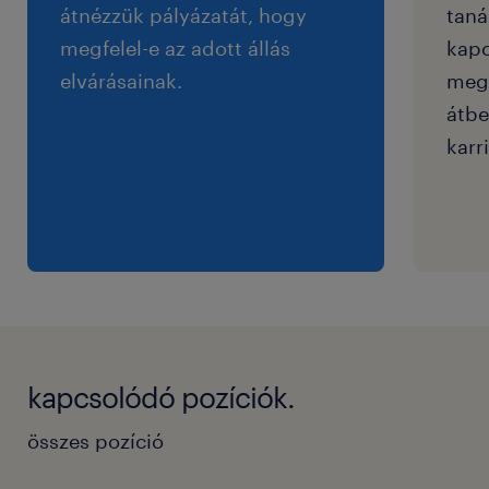
átnézzük pályázatát, hogy
taná
megfelel-e az adott állás
kapc
elvárásainak.
megf
átbe
karri
kapcsolódó pozíciók.
összes pozíció