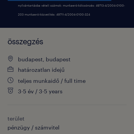
nyilvántartásba vételi számok: munkaerő-kölcsönzés: 49713-4/2004-0100-
203 munkaerő-közvetítés: 49711-4/2004-0100-324
összegzés
budapest, budapest
határozatlan idejű
teljes munkaidő / full time
3-5 év / 3-5 years
terület
pénzügy / számvitel