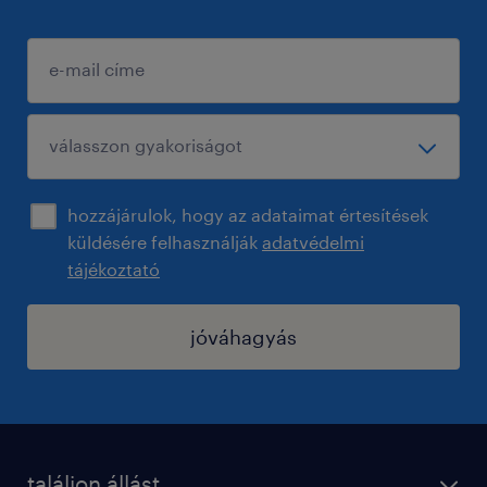
hozzájárulok, hogy az adataimat értesítések
küldésére felhasználják
adatvédelmi
tájékoztató
jóváhagyás
találjon állást