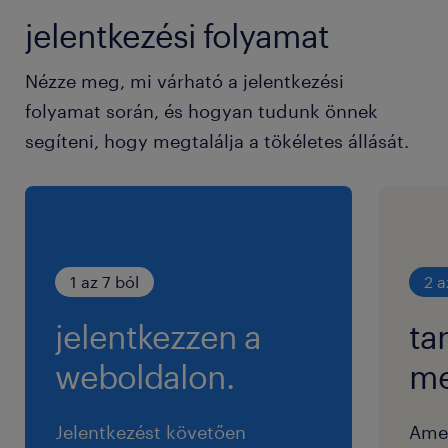
jelentkezési folyamat
Nézze meg, mi várható a jelentkezési
folyamat során, és hogyan tudunk önnek
segíteni, hogy megtalálja a tökéletes állását.
1 az 7 ból
2 a
jelentkezzen a
ta
weboldalon.
me
Jelentkezést követően
Ame