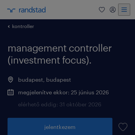
0
fiókom
kontroller
management controller
(investment focus).
budapest
,
budapest
megjelenítve ekkor: 25 június 2026
elérhető eddig: 31 október 2026
jelentkezem