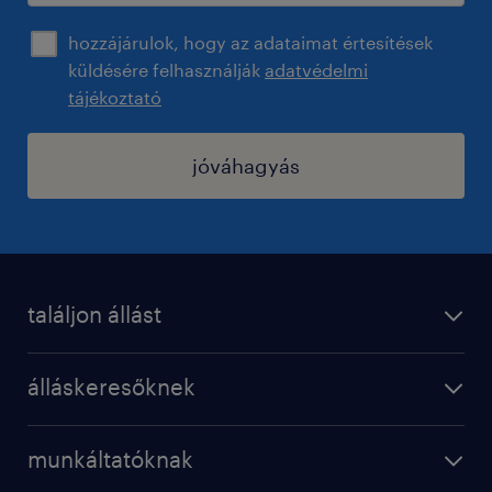
hozzájárulok, hogy az adataimat értesítések
küldésére felhasználják
adatvédelmi
tájékoztató
jóváhagyás
találjon állást
regisztráció
álláskeresőknek
állások
operational
karrier a randstadnál
munkáltatóknak
professional