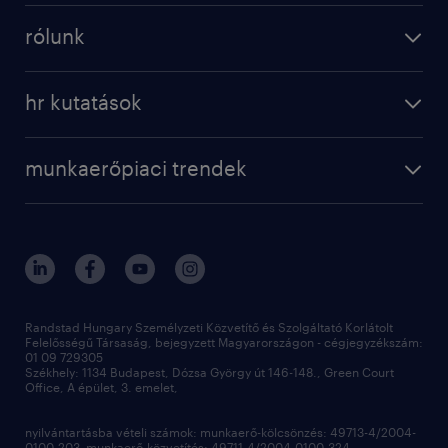
munkaerő kölcsönzés
digital
rólunk
munkaerő közvetítés
bérkalkulátor
a randstadról
szolgáltatásaink
karrier tippek
hr kutatások
randstad magyarország
munkaerőpiaci trendek
állás profilok
workmonitor
irodáink
operational
kapcsolat
munkaerőpiaci trendek
employer brand research
fenntarthatóság
professional
blog
hr trends survey
sajtóközlemények
digital
hr kutatások
kapcsolat
kiválasztás
megtartás
Randstad Hungary Személyzeti Közvetítő és Szolgáltató Korlátolt
Felelősségű Társaság, bejegyzett Magyarországon - cégjegyzékszám:
munkahelyi teljesítmény
01 09 729305
Székhely: 1134 Budapest, Dózsa György út 146-148., Green Court
Office, A épület, 3. emelet,
toborzás
munkaerőpiac
nyilvántartásba vételi számok: munkaerő-kölcsönzés: 49713-4/2004-
0100-203 munkaerő-közvetítés: 49711-4/2004-0100-324