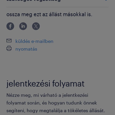
elkészítésében, tűz-és környezetvédelmi
egyeztetések
Főiskolai, egyetemi végzettség / University
ossza meg ezt az állást másokkal is.
Alvállalkozói és beszállítói árajánlatok
bekérése, feldolgozása
Egységár képzés, egységár kalkuláció
küldés e-mailben
Benchmark alapú árazások
nyomatás
Design and build ajánlatok
összeállítása az üzletfejlesztési osztály
által
elkészített ajánlatokhoz
jelentkezési folyamat
Kockázatok azonosítása és javaslat
Nézze meg, mi várható a jelentkezési
azok csökkentésére, illetve elkerülésére
folyamat során, és hogyan tudunk önnek
Projekt átadása kivitelező csapat
segíteni, hogy megtalálja a tökéletes állását.