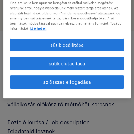
Önt, amikor a honlapunkat böngészi és ezáltal mélyebb megértést
ipari mérnök
nyerjünk arról, hogy a weboldalunk mely részeit tartja érdekesnek. Az
alap süti beállítások oldalunkon “minden engedélyezve” státuszúak, de
amennyiben szükségesnek tartja, bármikor módosíthatja őket. A süti
beállítások módosításával azonban elveszíthet néhány funkciót. További
információt
itt érhet el.
sütik beállítása
pozíció részletei
sütik elutasítása
Cégleírás / Organisation/Department
Partnerünk egy cseh háttérrel rendelkező,
az összes elfogadása
Európa-szerte meghatározó ipari
ingatlanfejlesztő. Biatorbágyi csapatukba
vállalkozás előkészítő mérnököt keresnek.
Pozíció leírása / Job description
Feladataid lesznek: