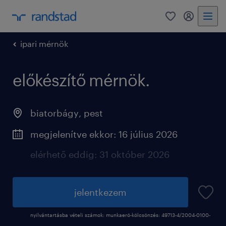
0
fiókom
ipari mérnök
előkészítő mérnök.
biatorbágy
,
pest
megjelenítve ekkor: 16 július 2026
elérhető eddig: 31 október 2026
jelentkezem
nyilvántartásba vételi számok: munkaerő-kölcsönzés: 49713-4/2004-0100-