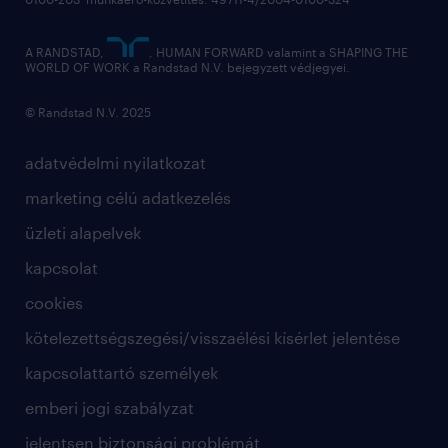
employer branding
hírlevél
A RANDSTAD,
, HUMAN FORWARD valamint a SHAPING THE
WORLD OF WORK a Randstad N.V. bejegyzett védjegyei.
© Randstad N.V. 2025
adatvédelmi nyilatkozat
marketing célú adatkezelés
üzleti alapelvek
kapcsolat
cookies
kötelezettségszegési/visszaélési kísérlet jelentése
kapcsolattartó személyek
emberi jogi szabályzat
jelentsen biztonsági problémát